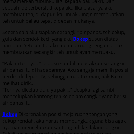
memamerkan tubuhku lagi kepada pak Bakri. Dan
sebuah ide terbersit dikepalaku.Jika biasanya aku
membuat teh, di dapur, kali ini aku ingin membuatkan
teh untuk beliau tepat didepan mukanya.
Segera saja aku siapkan secangkir air panas, teh celup,
gula dan sendok kecil yang aku
Bokep
susun diatas
nampan. Setelah itu, aku menuju ruang tengah untuk
membuatkan secangkir teh untuk ayah mertuaku.
“Pak ini tehnya…” ucapku sambil meletakkan secangkir
air panas itu di hadapannya. Aku sengaja memilih posisi
berdiri di depan TV, sehingga mau tak mau, pak Bakri
melihat diriku.
“Tehnya dicelup dulu ya pak….” Ucapku lagi sambil
mencelupkan kantong teh ke dalam cangkir yang berisi
air panas itu.
Bokep
Dikarenakan posisi meja ruang tengah yang
cukup rendah, aku harus membungkuk guna bisa agak
nyaman mencelupkan kantong teh ke dalam cangkir.
Sekaligus memamerkan daging payudaraku yang