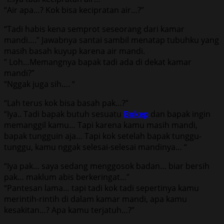
“Air apa…? Kok bisa kecipratan air…?”
“Tadi habis kena semprot seseorang dari kamar
mandi….” Jawabnya santai sambil menatap tubuhku yang
masih basah kuyup karena air mandi.
” Loh…Memangnya bapak tadi ada di dekat kamar
mandi?”
“Nggak juga sih…. “
“Lah terus kok bisa basah pak…?”
“Iya.. Tadi bapak butuh sesuatu
Bokep
dan bapak ingin
memanggil kamu… Tapi karena kamu masih mandi,
bapak tungguin aja… Tapi kok setelah bapak tunggu-
tunggu, kamu nggak selesai-selesai mandinya… “
“Iya pak… saya sedang menggosok badan… biar bersih
pak… maklum abis berkeringat…”
“Pantesan lama… tapi tadi kok tadi sepertinya kamu
merintih-rintih di dalam kamar mandi, apa kamu
kesakitan…? Apa kamu terjatuh…?”