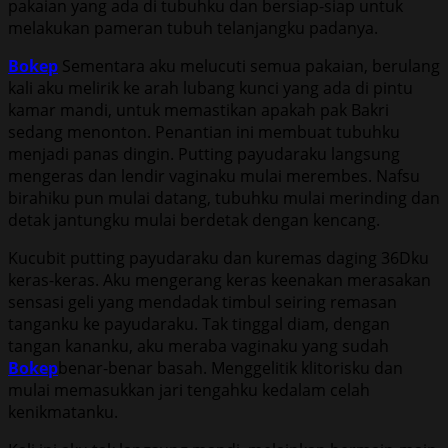
pakaian yang ada di tubuhku dan bersiap-siap untuk
melakukan pameran tubuh telanjangku padanya.
Bokep
Sementara aku melucuti semua pakaian, berulang
kali aku melirik ke arah lubang kunci yang ada di pintu
kamar mandi, untuk memastikan apakah pak Bakri
sedang menonton. Penantian ini membuat tubuhku
menjadi panas dingin. Putting payudaraku langsung
mengeras dan lendir vaginaku mulai merembes. Nafsu
birahiku pun mulai datang, tubuhku mulai merinding dan
detak jantungku mulai berdetak dengan kencang.
Kucubit putting payudaraku dan kuremas daging 36Dku
keras-keras. Aku mengerang keras keenakan merasakan
sensasi geli yang mendadak timbul seiring remasan
tanganku ke payudaraku. Tak tinggal diam, dengan
tangan kananku, aku meraba vaginaku yang sudah
Bokep
benar-benar basah. Menggelitik klitorisku dan
mulai memasukkan jari tengahku kedalam celah
kenikmatanku.