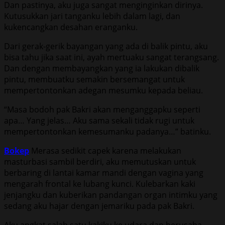
Dan pastinya, aku juga sangat menginginkan dirinya.
Kutusukkan jari tanganku lebih dalam lagi, dan
kukencangkan desahan eranganku.
Dari gerak-gerik bayangan yang ada di balik pintu, aku
bisa tahu jika saat ini, ayah mertuaku sangat terangsang.
Dan dengan membayangkan yang ia lakukan dibalik
pintu, membuatku semakin bersemangat untuk
mempertontonkan adegan mesumku kepada beliau.
“Masa bodoh pak Bakri akan menganggapku seperti
apa… Yang jelas… Aku sama sekali tidak rugi untuk
mempertontonkan kemesumanku padanya…” batinku.
Bokep
Merasa sedikit capek karena melakukan
masturbasi sambil berdiri, aku memutuskan untuk
berbaring di lantai kamar mandi dengan vagina yang
mengarah frontal ke lubang kunci. Kulebarkan kaki
jenjangku dan kuberikan pandangan organ intimku yang
sedang aku hajar dengan jemariku pada pak Bakri.
Aku angkat salah satu kakiku ke udara dan berusaha