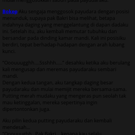
Bokep
Aku sengaja menggosok payudara dengan posisi
menunduk, supaya pak Bakri bisa melihat, betapa
indahnya daging yang menggelantung di dapan dadaku
ini. Setelah itu, aku kembali memutar tubuhku dan
bersandar pada dinding kamar mandi. Kali ini posisiku
berdiri, tepat berhadap-hadapan dengan arah lubang
kunci.
“Ooouuugghh….Ssshhh…..” desahku ketika aku berulang
kali mengusap dan meremas payudaraku sembari
mandi.
Dengan kedua tangan, aku tangkap daging besar
payudaraku dan mulai memijit mereka bersama-sama.
Putting merah mudaku yang mengeras pun seolah tak
mau ketinggalan, mereka sepertinya ingin
dipertontonkan juga.
Aku pilin kedua putting payudaraku dan kembali
mendesah…
“Ooouuughh.. Pak Bakri… kenapa kau selalu