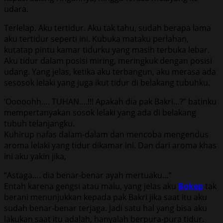
udara.
Terlelap. Aku tertidur. Aku tak tahu, sudah berapa lama
aku tertidur seperti ini. Kubuka mataku perlahan,
kutatap pintu kamar tidurku yang masih terbuka lebar.
Aku tidur dalam posisi miring, meringkuk dengan posisi
udang. Yang jelas, ketika aku terbangun, aku merasa ada
sesosok lelaki yang juga ikut tidur di belakang tubuhku.
‘Ooooohh…. TUHAN….!!! Apakah dia pak Bakri…?” batinku
mempertanyakan sosok lelaki yang ada di belakang
tubuh telanjangku.
Kuhirup nafas dalam-dalam dan mencoba mengendus
aroma lelaki yang tidur dikamar ini. Dan dari aroma khas
ini aku yakin jika,
“Astaga…. dia benar-benar ayah mertuaku…”
Entah karena gengsi atau malu, yang jelas aku
Bokep
tak
berani menunjukkan kepada pak Bakri jika saat itu aku
sudah benar-benar terjaga. Jadi satu hal yang bisa aku
lakukan saat itu adalah, hanyalah berpura-pura tidur.