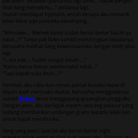
pak Bakri “Sibakkan pantatmu lagi donk… bapak pengen
lihat liang memekmu…” pintanya lagi.
Seolah mendapat hypnotis, entah kenapa aku menarik
lebar-lebar pipi pantatku kesamping.
“Woooww…. Memek kamu sudah benar-benar basah ya
nduk…?” Tanya pak Bakri sambil memiringkan kepalanya,
berusaha melihat liang kewanitaannku dengan lebih jelas
lagi.
“I…iya pak…. Sudah sangat basah….”
“Kamu benar-benar wanita nakal nduk…”
“Tapi bapak suka khan…?”
Kembali, aku raba dan remas pantat bulatku tepat di
depan ayah mertuaku duduk, berusaha menggodanya
sambil
Bokep
terus menggoyang-goyangkan pinggulku.
Dengan jelas, aku berlagak seperti seorang pelacur yang
sedang memberikan undangan gratis kepada lelaki lain
untuk dapat meniduriku.
Yang yang pasti, saat ini aku benar-benar ingin
mendapatkan entotan dari ayah mertuaku. “Entotin aku