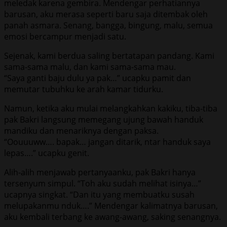
meledak karena gembira. Mendengar perhatiannya
barusan, aku merasa seperti baru saja ditembak oleh
panah asmara. Senang, bangga, bingung, malu, semua
emosi bercampur menjadi satu.
Sejenak, kami berdua saling bertatapan pandang. Kami
sama-sama malu, dan kami sama-sama mau.
“Saya ganti baju dulu ya pak…” ucapku pamit dan
memutar tubuhku ke arah kamar tidurku.
Namun, ketika aku mulai melangkahkan kakiku, tiba-tiba
pak Bakri langsung memegang ujung bawah handuk
mandiku dan menariknya dengan paksa.
“Oouuuww…. bapak… jangan ditarik, ntar handuk saya
lepas….” ucapku genit.
Alih-alih menjawab pertanyaanku, pak Bakri hanya
tersenyum simpul. “Toh aku sudah melihat isinya…”
ucapnya singkat. “Dan itu yang membuatku susah
melupakanmu nduk….” Mendengar kalimatnya barusan,
aku kembali terbang ke awang-awang, saking senangnya.