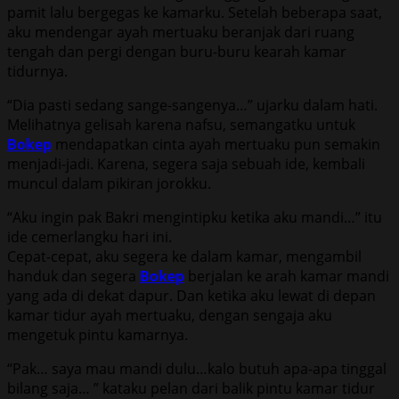
pamit lalu bergegas ke kamarku. Setelah beberapa saat,
aku mendengar ayah mertuaku beranjak dari ruang
tengah dan pergi dengan buru-buru kearah kamar
tidurnya.
“Dia pasti sedang sange-sangenya…” ujarku dalam hati.
Melihatnya gelisah karena nafsu, semangatku untuk
Bokep
mendapatkan cinta ayah mertuaku pun semakin
menjadi-jadi. Karena, segera saja sebuah ide, kembali
muncul dalam pikiran jorokku.
“Aku ingin pak Bakri mengintipku ketika aku mandi…” itu
ide cemerlangku hari ini.
Cepat-cepat, aku segera ke dalam kamar, mengambil
handuk dan segera
Bokep
berjalan ke arah kamar mandi
yang ada di dekat dapur. Dan ketika aku lewat di depan
kamar tidur ayah mertuaku, dengan sengaja aku
mengetuk pintu kamarnya.
“Pak… saya mau mandi dulu…kalo butuh apa-apa tinggal
bilang saja… ” kataku pelan dari balik pintu kamar tidur