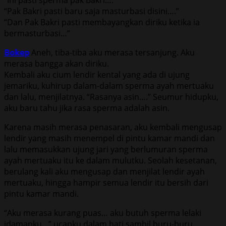
“Pak Bakri pasti baru saja masturbasi disini….”
“Dan Pak Bakri pasti membayangkan diriku ketika ia
bermasturbasi…”
Bokep
Aneh, tiba-tiba aku merasa tersanjung. Aku
merasa bangga akan diriku.
Kembali aku cium lendir kental yang ada di ujung
jemariku, kuhirup dalam-dalam sperma ayah mertuaku
dan lalu, menjilatnya. “Rasanya asin….” Seumur hidupku,
aku baru tahu jika rasa sperma adalah asin.
Karena masih merasa penasaran, aku kembali mengusap
lendir yang masih menempel di pintu kamar mandi dan
lalu memasukkan ujung jari yang berlumuran sperma
ayah mertuaku itu ke dalam mulutku. Seolah kesetanan,
berulang kali aku mengusap dan menjilat lendir ayah
mertuaku, hingga hampir semua lendir itu bersih dari
pintu kamar mandi.
“Aku merasa kurang puas… aku butuh sperma lelaki
idamanku…” ucapku dalam hati sambil buru-buru