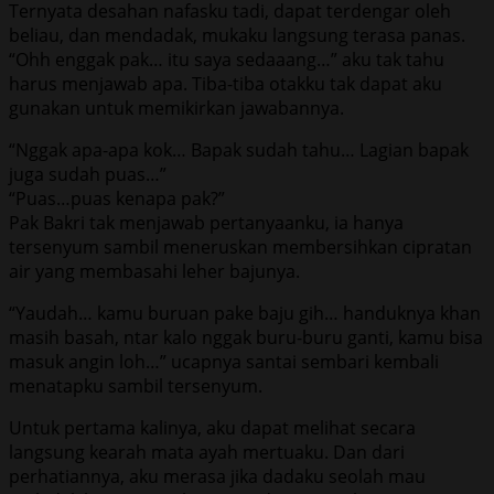
Ternyata desahan nafasku tadi, dapat terdengar oleh
beliau, dan mendadak, mukaku langsung terasa panas.
“Ohh enggak pak… itu saya sedaaang…” aku tak tahu
harus menjawab apa. Tiba-tiba otakku tak dapat aku
gunakan untuk memikirkan jawabannya.
“Nggak apa-apa kok… Bapak sudah tahu… Lagian bapak
juga sudah puas…”
“Puas…puas kenapa pak?”
Pak Bakri tak menjawab pertanyaanku, ia hanya
tersenyum sambil meneruskan membersihkan cipratan
air yang membasahi leher bajunya.
“Yaudah… kamu buruan pake baju gih… handuknya khan
masih basah, ntar kalo nggak buru-buru ganti, kamu bisa
masuk angin loh…” ucapnya santai sembari kembali
menatapku sambil tersenyum.
Untuk pertama kalinya, aku dapat melihat secara
langsung kearah mata ayah mertuaku. Dan dari
perhatiannya, aku merasa jika dadaku seolah mau