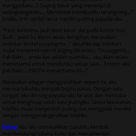
menggodaku…? Daging besar yang menonjol di
selangkanganmu… Mendadak membuatku terangsang…”
bisikku lirih sambil terus menilin putting payudaraku.
“Pasti kontolmu jauh lebih besar daripada kontol mas
Budi… pasti bu Marni selalu ketagihan merasakan
sodokan kontol panjangmu…” desahku lagi sembari
mulai menyentil-nyentil daging klitorisku. “Ouuugghhh…
Pak Bakri… andai kau adalah suamiku… aku akan selalu
memintamu untuk meniduriku setiap saat… Entotin aku
pak Bakri… ENOTin menantumu ini…”
Melakukan adegan menggairahkan seperti ini, aku
merasa tubuhku menjadi begitu panas. Dengan satu
tangan, aku dorong payudaraku ke atas dan mencoba
untuk menghisap salah satu putingku. Tanpa kesusahan,
lidahku mulai menyentuh puting dan menggoda mereka
dengan menggerak-gerakkan lidahku.
Bokep
Aku lalu membalikkan tubuhku kembali,
membelakangi lubang kunci dan memamerkan