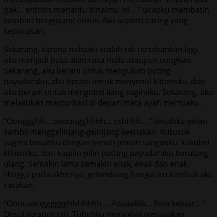
pak… entotin menantu binalmu ini….” ucapku membatin
sembari bergoyang erotis. Aku seperti cacing yang
kepanasan.
Sekarang, karena nafsuku sudah tak tertahankan lagi,
aku menjadi buta akan rasa malu ataupun sungkan.
Sekarang, aku berani untuk mengulum puting
payudaraku, aku berani untuk menyentil klitorisku, dan
aku berani untuk mengobel liang vaginaku. Sekarang, aku
melakukan masturbasi di depan mata ayah mertuaku.
“Oooggghh… ooouugghhhh… sshhhh….” desahku pelan
sambil menggelinjang-gelinjang keenakan. Kutusuk
vagina basahku dengan jemari-jemari tanganku, kukobel
klitorisku, dan kupilin-pilin putting payudaraku berulang-
ulang. Semakin lama semakin enak, enak dan enak.
Hingga pada akhirnya, gelombang hangat itu kembali aku
rasakan.
“Ooouuuugggggghhhhhhh…. Paaaakkk… Fara keluar….”
Desahku spontan. Tubuhku menggigil merasakan