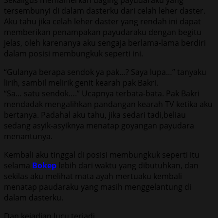
tersembunyi di dalam dasterku dari celah leher daster.
Aku tahu jika celah leher daster yang rendah ini dapat
memberikan penampakan payudaraku dengan begitu
jelas, oleh karenanya aku sengaja berlama-lama berdiri
dalam posisi membungkuk seperti ini.
“Gulanya berapa sendok ya pak…? Saya lupa…” tanyaku
lirih, sambil melirik genit kearah pak Bakri.
“Sa… satu sendok….” Ucapnya terbata-bata. Pak Bakri
mendadak mengalihkan pandangan kearah TV ketika aku
bertanya. Padahal aku tahu, jika sedari tadi,beliau
sedang asyik-asyiknya menatap goyangan payudara
menantunya.
Kembali aku tinggal di posisi membungkuk seperti itu
selama
Bokep
lebih dari waktu yang dibutuhkan, dan
sekilas aku melihat mata ayah mertuaku kembali
menatap paudaraku yang masih menggelantung di
dalam dasterku.
Dan kejadian lucu terjadi.