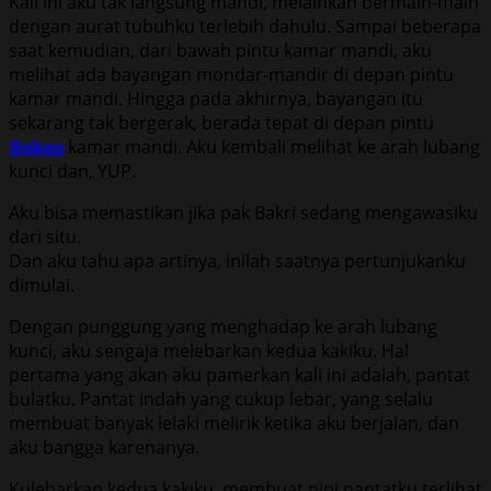
Kali ini aku tak langsung mandi, melainkan bermain-main
dengan aurat tubuhku terlebih dahulu. Sampai beberapa
saat kemudian, dari bawah pintu kamar mandi, aku
melihat ada bayangan mondar-mandir di depan pintu
kamar mandi. Hingga pada akhirnya, bayangan itu
sekarang tak bergerak, berada tepat di depan pintu
Bokep
kamar mandi. Aku kembali melihat ke arah lubang
kunci dan, YUP.
Aku bisa memastikan jika pak Bakri sedang mengawasiku
dari situ.
Dan aku tahu apa artinya, inilah saatnya pertunjukanku
dimulai.
Dengan punggung yang menghadap ke arah lubang
kunci, aku sengaja melebarkan kedua kakiku. Hal
pertama yang akan aku pamerkan kali ini adalah, pantat
bulatku. Pantat indah yang cukup lebar, yang selalu
membuat banyak lelaki melirik ketika aku berjalan, dan
aku bangga karenanya.
Kulebarkan kedua kakiku, membuat pipi pantatku terlihat