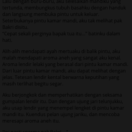
Lalu dengan buru-buru, aku selesaikan mandiku yang
tertunda, membungkus tubuh basahku dengan handuk
dan langsung membuka pintu untuk keluar.
Seterbukanya pintu kamar mandi, aku tak melihat pak
Bakri disitu.
“Cepat sekali perginya bapak tua itu…” batinku dalam
hati.
Alih-alih mendapati ayah mertuaku di balik pintu, aku
malah mendapati aroma aneh yang sangat aku kenal.
Aroma lendir lelaki yang berasal dari pintu kamar mandi.
Dari luar pintu kamar mandi, aku dapat melihat dengan
jelas. Tetesan lendir kental berwarna keputihan yang
masih terlihat begitu segar.
Aku berjongkok dan memperhatikan dengan seksama
gumpalan lendir itu. Dan dengan ujung jari telunjukku,
aku usap lendir yang menempel lengket di pintu kamar
mandi itu. Kuendus pelan ujung jariku, dan mencoba
meresapi aroma aneh itu.
“Ini pasti sperma pak Bakri….”