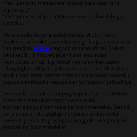
“Pasti penis itu mampu menggaruk kegatalan liang
vaginaku….”
“Pasti penis itu dapat selalu memuaskankan dahaga
birahiku….”
Merasa nafsuku yang sudah berada di ubun-ubun,
sedikit demi sedikit aku mulai menghilangkan rasa malu
dan sungkan
Bokep
yang ada di dalam diriku. Sedikit
demi sedikit, filmbokepjepang.com aku mulai
memberanikan diri lagi untuk memamerkan tubuh
telanjangku di depan ayah mertuaku. Dan sedikit demi
sedikit, aku mulai memerintahkan alam bawah sadarku
supaya membuatku merasa menjadi pelacur pribadinya.
“Sini nduk… duduk di samping bapak…” pinta pak Bakri
sambil melambaikan tangannya kearahku.
Aku mengangguk dan mulai berjalan mendekat. Sambil
berjalan pelan, kutangkap pipi pantatku dan mulai
kuremas gemas. Kugoyangkan pinggulku dengan genit
sembari berjalan mendekat.