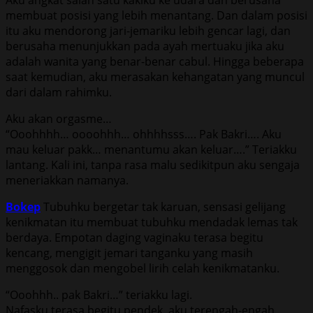
membuat posisi yang lebih menantang. Dan dalam posisi
itu aku mendorong jari-jemariku lebih gencar lagi, dan
berusaha menunjukkan pada ayah mertuaku jika aku
adalah wanita yang benar-benar cabul. Hingga beberapa
saat kemudian, aku merasakan kehangatan yang muncul
dari dalam rahimku.
Aku akan orgasme…
“Ooohhhh… oooohhh… ohhhhsss…. Pak Bakri…. Aku
mau keluar pakk… menantumu akan keluar….” Teriakku
lantang. Kali ini, tanpa rasa malu sedikitpun aku sengaja
meneriakkan namanya.
Bokep
Tubuhku bergetar tak karuan, sensasi gelijang
kenikmatan itu membuat tubuhku mendadak lemas tak
berdaya. Empotan daging vaginaku terasa begitu
kencang, mengigit jemari tanganku yang masih
menggosok dan mengobel lirih celah kenikmatanku.
“Ooohhh.. pak Bakri…” teriakku lagi.
Nafasku terasa begitu pendek, aku terengah-engah