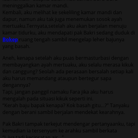
meninggalkan kamar mandi.
Kembali, aku melihat ke sekeliling kamar mandi dan
dapur, namun aku tak juga menemukan sosok ayah
mertuaku.Ternyata,setelah aku akan berjalan menuju
kamar tidurku, aku mendapati pak Bakri sedang duduk di
Bokep
ruang tengah sambil mengelap leher bajunya
yang basah.
Aneh, kenapa setelah aku puas bermasturbasi dengan
membayangkan ayah mertuaku, aku selalu merasa kikuk
dan canggung? Seolah ada perasaan bersalah setiap kali
aku harus memandang ataupun bertegur sapa
dengannya?
Tapi, jangan panggil namaku Fara jika aku harus
mengalah pada situasi kikuk seperti ini.
“Kerah baju bapak kenapa? Kok basah gitu…?” Tanyaku
dengan berani sambil berjalan mendekat kearahnya.
Pak Bakri tampak terkejut mendengar pertanyaanku, tapi
kemudian ia tersenyum ke arahku sambil berkata
“I..iya tadi kecipratan air…”