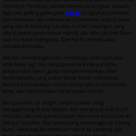
menonjol. Perlahan, sambil menyenandungkan sebuah
lagu, aku geleng-gelengkan
Bokep
bongkahan pantatku
dan kemudian aku meraba serta meremas daging bulat
yang ada di balakang tubuhku ini.Dari bayangan yang
ada di bawah pintu kamar mandi, aku tahu jika pak Bakri
saat ini masih mengintip. Dan hal itu membuatku
semakin bernafsu.
Aku lalu membungkuk dan membuka celah pantatku
lebih lebar lagi. Aku sengaja menarik pipi pantatku
kekanan dan kekiri, guna mempertontonkan celah
kenikmatanku yang sudah benar-benar membecek.
Merasa pertunjukkan tubuh telanjangku sudah terlalu
lama, aku memutuskan untuk segera mandi.
Aku guyurkan air dingin melaui shower yang
menggantung di atas kepala, dan mengusap kulit putih
mulusku. Aku mengambil sabun dan mulai kululurkan ke
sekujur tubuhku. Dari posisi yang memunggungi lubang
kunci, sekarang aku memutar tubuh ke samping dan
mulai menggosokkan sabun pada payudaraku.