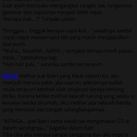
Saat ayah mertuaku mengangkat cangkir tee, tangannya
gemetar dan napasnya menjadi lebih cepat.
“Kenapa pak….?” Tanyaku pelan.
“Ennggaa… Enggak kenapa-napa kok…” jawabnya sambil
cepat-cepat menyeruput teh yang masih mengepulkan
asal putih.
“Wuha,,, fuuuhhh…fuhhh… ternyata tehnya masih panas
nduk…” tambahnya lagi.
“Hati-hati pak…” saranku sambil tersenyum.
Bokep
Melihat pak Bakri yang kikuk seperti itu, aku
menjadi merasa yakin, jika saat ini, pikirannya sudah
mulai teracuni kembali oleh imajinasi liarnya tentang
diriku. Karena ketika melihat kearah sarung yang selalu ia
kenakan ketika dirumah, aku melihat ada sebuah benda
yang mencuat dari tengah selangkangannya.
“ASTAGA… pak Bakri sama sekali tak mengenakan CD di
dalam sarungnya…” kagetku dalam hati.
Tiba-tiba aku merasa sangat canggung dan aku segera