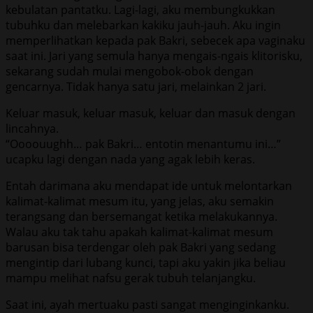
kebulatan pantatku. Lagi-lagi, aku membungkukkan
tubuhku dan melebarkan kakiku jauh-jauh. Aku ingin
memperlihatkan kepada pak Bakri, sebecek apa vaginaku
saat ini. Jari yang semula hanya mengais-ngais klitorisku,
sekarang sudah mulai mengobok-obok dengan
gencarnya. Tidak hanya satu jari, melainkan 2 jari.
Keluar masuk, keluar masuk, keluar dan masuk dengan
lincahnya.
“Oooouughh… pak Bakri… entotin menantumu ini…”
ucapku lagi dengan nada yang agak lebih keras.
Entah darimana aku mendapat ide untuk melontarkan
kalimat-kalimat mesum itu, yang jelas, aku semakin
terangsang dan bersemangat ketika melakukannya.
Walau aku tak tahu apakah kalimat-kalimat mesum
barusan bisa terdengar oleh pak Bakri yang sedang
mengintip dari lubang kunci, tapi aku yakin jika beliau
mampu melihat nafsu gerak tubuh telanjangku.
Saat ini, ayah mertuaku pasti sangat menginginkanku.