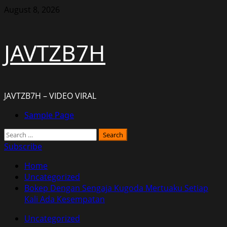
Skip
August 8, 2026
to
content
JAVTZB7H
JAVTZB7H – VIDEO VIRAL
Primary
Sample Page
Menu
Search
for:
Subscribe
Home
Uncategorized
Bokep Dengan Sengaja Kugoda Mertuaku Setiap
Kali Ada Kesempatan
Uncategorized