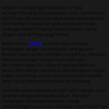
Setelah itu dengan agak tidak sabar, b*tang
kej*ntan*nku yang terus membesar keras, kuarahkan ke
kel*minnya, lalu kusorong masuk sampai ke pangkalnya.
Diah kembali terpekik. Dan pekik itu semakin kerap
terdengar ketika b*tang kej*ntan*nku keluar masuk
dengan cepat di l*ang sangg*manya.
Bahkan wanita
Bokep
itu benar-benar menjerit
berulangkali dengan mata terbeliak, sehingga aku
khawatir suaranya bisa didengar orang di luar. Wanita ini
kelihatannya sangat terangs*ng dengan style
bers*tubuh seperti itu. Selain b*tang kej*ntan*nku
terasa lebih dahsyat menerobos dan menggesek bagian-
bagian sens*tifnya, dia juga bisa menyaksikan wajahku
yang t*gang dalam memompanya dari belakang.
Dan tidak seperti sebelumnya, Diah kali ini dengan suara
gemetar mengatakan dia akan keluar. Aku cepat
mengangkat tubuhnya kembali ke ranjang.
menelentangkannya di sana, kemudian meny*tubuh*nya