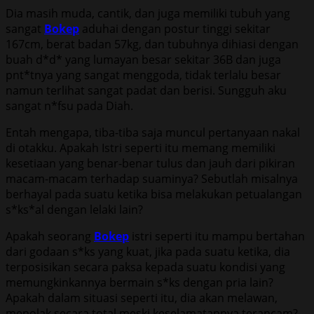
Dia masih muda, cantik, dan juga memiliki tubuh yang
sangat
Bokep
aduhai dengan postur tinggi sekitar
167cm, berat badan 57kg, dan tubuhnya dihiasi dengan
buah d*d* yang lumayan besar sekitar 36B dan juga
pnt*tnya yang sangat menggoda, tidak terlalu besar
namun terlihat sangat padat dan berisi. Sungguh aku
sangat n*fsu pada Diah.
Entah mengapa, tiba-tiba saja muncul pertanyaan nakal
di otakku. Apakah Istri seperti itu memang memiliki
kesetiaan yang benar-benar tulus dan jauh dari pikiran
macam-macam terhadap suaminya? Sebutlah misalnya
berhayal pada suatu ketika bisa melakukan petualangan
s*ks*al dengan lelaki lain?
Apakah seorang
Bokep
istri seperti itu mampu bertahan
dari godaan s*ks yang kuat, jika pada suatu ketika, dia
terposisikan secara paksa kepada suatu kondisi yang
memungkinkannya bermain s*ks dengan pria lain?
Apakah dalam situasi seperti itu, dia akan melawan,
menolak secara total meski keselamatannya terancam?