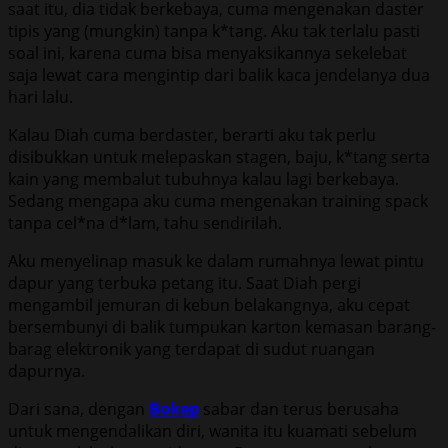
saat itu, dia tidak berkebaya, cuma mengenakan daster
tipis yang (mungkin) tanpa k*tang. Aku tak terlalu pasti
soal ini, karena cuma bisa menyaksikannya sekelebat
saja lewat cara mengintip dari balik kaca jendelanya dua
hari lalu.
Kalau Diah cuma berdaster, berarti aku tak perlu
disibukkan untuk melepaskan stagen, baju, k*tang serta
kain yang membalut tubuhnya kalau lagi berkebaya.
Sedang mengapa aku cuma mengenakan training spack
tanpa cel*na d*lam, tahu sendirilah.
Aku menyelinap masuk ke dalam rumahnya lewat pintu
dapur yang terbuka petang itu. Saat Diah pergi
mengambil jemuran di kebun belakangnya, aku cepat
bersembunyi di balik tumpukan karton kemasan barang-
barag elektronik yang terdapat di sudut ruangan
dapurnya.
Dari sana, dengan
Bokep
sabar dan terus berusaha
untuk mengendalikan diri, wanita itu kuamati sebelum