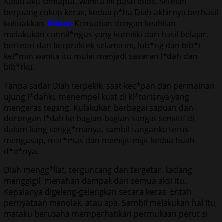
Kalau aku semaput, wanita ini pasti lolos. Setelah
berjuang cukup keras, kedua p*ha Diah akhirnya berhasil
kukuakkan.
Bokep
Kemudian dengan keahlian
melakukan cunnil*ngus yang kumiliki dari hasil belajar,
berteori dan berpraktek selama ini, lub*ng dan bib*r
kel*min wanita itu mulai menjadi sasaran l*dah dan
bib*rku.
Tanpa sadar Diah terpekik, saat kec*pan dan permainan
ujung l*dahku menempel kuat di kl*torisnya yang
mengeras tegang. Kulakukan berbagai sapuan dan
dorongan l*dah ke bagian-bagian sangat sensitif di
dalam liang sengg*manya, sambil tanganku terus
mengusap, mer*mas dan memijit-mijit kedua buah
d*d*nya.
Diah mengg*liat, terguncang dan tergetar, kadang
menggigil, menahan dampak dari semua aksi itu.
Kepalanya digeleng-gelengkan secara keras. Entah
pernyataan menolak, atau apa. Sambil melakukan hal itu,
mataku berusaha memperhatikan permukaan perut si