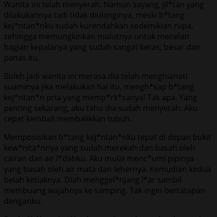
Wanita ini telah menyerah. Namun sayang, jil*tan yang
dilakukannya tadi tidak diulanginya, meski b*tang
kej*ntan*nku sudah kurendahkan sedemikian rupa,
sehingga memungkinkan mulutnya untuk menelan
bagian kepalanya yang sudah sangat keras, besar dan
panas itu.
Boleh jadi wanita ini merasa dia telah menghianati
suaminya jika melakukan hal itu, mengh*sap b*tang
kej*ntan*n pria yang memp*rk*sanya! Tak apa. Yang
penting sekarang, aku tahu dia sudah menyerah. Aku
cepat kembali membalikkan tubuh.
Memposisikan b*tang kej*ntan*nku tepat di depan bukit
kew*nita*nnya yang sudah merekah dan basah oleh
cairan dan air l*dahku. Aku mulai menc*umi pipinya
yang basah oleh air mata dan lehernya. Kemudian kedua
belah ketiaknya. Diah menggel*njang l*ar sambil
membuang wajahnya ke samping. Tak ingin bertatapan
denganku.