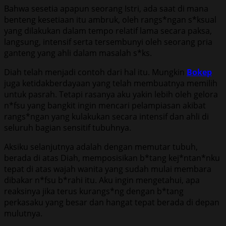
Bahwa sesetia apapun seorang Istri, ada saat di mana
benteng kesetiaan itu ambruk, oleh rangs*ngan s*ksual
yang dilakukan dalam tempo relatif lama secara paksa,
langsung, intensif serta tersembunyi oleh seorang pria
ganteng yang ahli dalam masalah s*ks.
Diah telah menjadi contoh dari hal itu. Mungkin
Bokep
juga ketidakberdayaan yang telah membuatnya memilih
untuk pasrah. Tetapi rasanya aku yakin lebih oleh gelora
n*fsu yang bangkit ingin mencari pelampiasan akibat
rangs*ngan yang kulakukan secara intensif dan ahli di
seluruh bagian sensitif tubuhnya.
Aksiku selanjutnya adalah dengan memutar tubuh,
berada di atas Diah, memposisikan b*tang kej*ntan*nku
tepat di atas wajah wanita yang sudah mulai membara
dibakar n*fsu b*rahi itu. Aku ingin mengetahui, apa
reaksinya jika terus kurangs*ng dengan b*tang
perkasaku yang besar dan hangat tepat berada di depan
mulutnya.