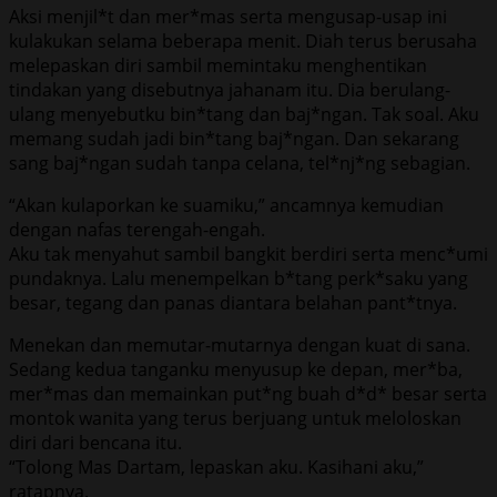
Aksi menjil*t dan mer*mas serta mengusap-usap ini
kulakukan selama beberapa menit. Diah terus berusaha
melepaskan diri sambil memintaku menghentikan
tindakan yang disebutnya jahanam itu. Dia berulang-
ulang menyebutku bin*tang dan baj*ngan. Tak soal. Aku
memang sudah jadi bin*tang baj*ngan. Dan sekarang
sang baj*ngan sudah tanpa celana, tel*nj*ng sebagian.
“Akan kulaporkan ke suamiku,” ancamnya kemudian
dengan nafas terengah-engah.
Aku tak menyahut sambil bangkit berdiri serta menc*umi
pundaknya. Lalu menempelkan b*tang perk*saku yang
besar, tegang dan panas diantara belahan pant*tnya.
Menekan dan memutar-mutarnya dengan kuat di sana.
Sedang kedua tanganku menyusup ke depan, mer*ba,
mer*mas dan memainkan put*ng buah d*d* besar serta
montok wanita yang terus berjuang untuk meloloskan
diri dari bencana itu.
“Tolong Mas Dartam, lepaskan aku. Kasihani aku,”
ratapnya.