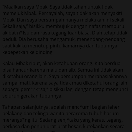
“Maafkan saya Mbak. Saya tidak tahan untuk tidak
memeluk Mbak. Percayalah, saya tidak akan menyakiti
Mbak. Dan saya bersumpah hanya melakukan ini sekali.
Sekali saja,” bisikku membujuk dengan nafas memburu
akibat n*fsu dan rasa tegang luar biasa. Diah tetap tidak
peduli. Dia berusaha mengamuk, menendang-nendang
saat kakiku menutup pintu kamarnya dan tubuhnya
kepepetkan ke dinding.
Kalau Mbak ribut, akan ketahuaan orang. Kita berdua
bisa hancur karena malu dan aib. Semua ini tidak akan
diketahui orang lain. Saya bersumpah merahasiakannya
sampai mati, karena saya tidak mau diketahui orang lain
sebagai pem*rk*sa,” bisikku lagi dengan tetap mengunci
seluruh gerakan tubuhnya.
Tahapan selanjutnya, adalah menc*umi bagian leher
belakang dan telinga wanita beraroma tubuh harum
merangs*ng itu. Sedang senj*taku yang keras, tegang,
perkasa dan penuh urat-urat besar, kutekankan secara