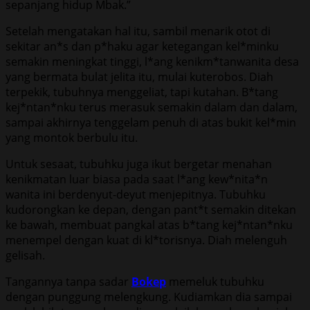
sepanjang hidup Mbak.”
Setelah mengatakan hal itu, sambil menarik otot di
sekitar an*s dan p*haku agar ketegangan kel*minku
semakin meningkat tinggi, l*ang kenikm*tanwanita desa
yang bermata bulat jelita itu, mulai kuterobos. Diah
terpekik, tubuhnya menggeliat, tapi kutahan. B*tang
kej*ntan*nku terus merasuk semakin dalam dan dalam,
sampai akhirnya tenggelam penuh di atas bukit kel*min
yang montok berbulu itu.
Untuk sesaat, tubuhku juga ikut bergetar menahan
kenikmatan luar biasa pada saat l*ang kew*nita*n
wanita ini berdenyut-deyut menjepitnya. Tubuhku
kudorongkan ke depan, dengan pant*t semakin ditekan
ke bawah, membuat pangkal atas b*tang kej*ntan*nku
menempel dengan kuat di kl*torisnya. Diah melenguh
gelisah.
Tangannya tanpa sadar
Bokep
memeluk tubuhku
dengan punggung melengkung. Kudiamkan dia sampai