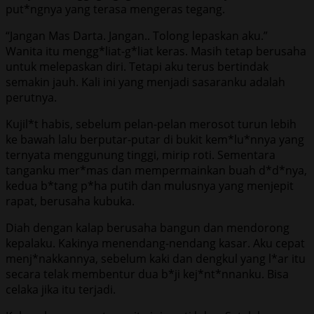
put*ngnya yang terasa mengeras tegang.
“Jangan Mas Darta. Jangan.. Tolong lepaskan aku.”
Wanita itu mengg*liat-g*liat keras. Masih tetap berusaha
untuk melepaskan diri. Tetapi aku terus bertindak
semakin jauh. Kali ini yang menjadi sasaranku adalah
perutnya.
Kujil*t habis, sebelum pelan-pelan merosot turun lebih
ke bawah lalu berputar-putar di bukit kem*lu*nnya yang
ternyata menggunung tinggi, mirip roti. Sementara
tanganku mer*mas dan mempermainkan buah d*d*nya,
kedua b*tang p*ha putih dan mulusnya yang menjepit
rapat, berusaha kubuka.
Diah dengan kalap berusaha bangun dan mendorong
kepalaku. Kakinya menendang-nendang kasar. Aku cepat
menj*nakkannya, sebelum kaki dan dengkul yang l*ar itu
secara telak membentur dua b*ji kej*nt*nnanku. Bisa
celaka jika itu terjadi.