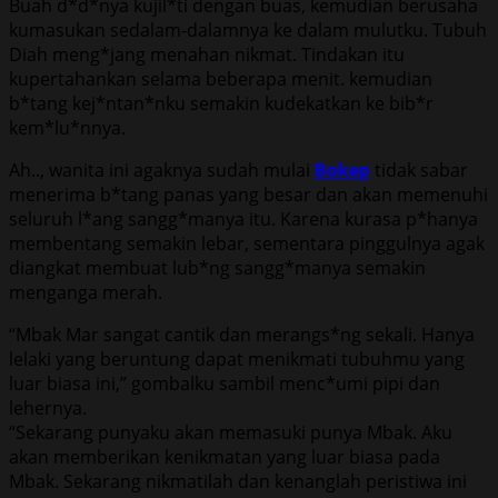
Buah d*d*nya kujil*ti dengan buas, kemudian berusaha
kumasukan sedalam-dalamnya ke dalam mulutku. Tubuh
Diah meng*jang menahan nikmat. Tindakan itu
kupertahankan selama beberapa menit. kemudian
b*tang kej*ntan*nku semakin kudekatkan ke bib*r
kem*lu*nnya.
Ah.., wanita ini agaknya sudah mulai
Bokep
tidak sabar
menerima b*tang panas yang besar dan akan memenuhi
seluruh l*ang sangg*manya itu. Karena kurasa p*hanya
membentang semakin lebar, sementara pinggulnya agak
diangkat membuat lub*ng sangg*manya semakin
menganga merah.
“Mbak Mar sangat cantik dan merangs*ng sekali. Hanya
lelaki yang beruntung dapat menikmati tubuhmu yang
luar biasa ini,” gombalku sambil menc*umi pipi dan
lehernya.
“Sekarang punyaku akan memasuki punya Mbak. Aku
akan memberikan kenikmatan yang luar biasa pada
Mbak. Sekarang nikmatilah dan kenanglah peristiwa ini