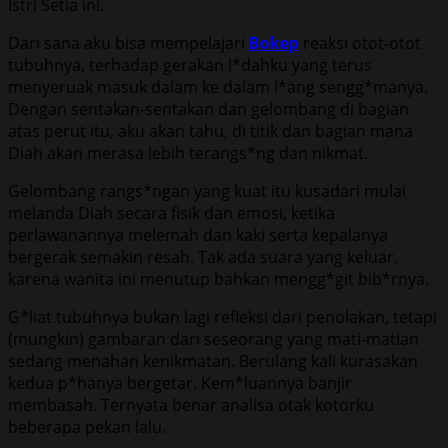
Istri Setia ini.
Dari sana aku bisa mempelajari
Bokep
reaksi otot-otot
tubuhnya, terhadap gerakan l*dahku yang terus
menyeruak masuk dalam ke dalam l*ang sengg*manya.
Dengan sentakan-sentakan dan gelombang di bagian
atas perut itu, aku akan tahu, di titik dan bagian mana
Diah akan merasa lebih terangs*ng dan nikmat.
Gelombang rangs*ngan yang kuat itu kusadari mulai
melanda Diah secara fisik dan emosi, ketika
perlawanannya melemah dan kaki serta kepalanya
bergerak semakin resah. Tak ada suara yang keluar,
karena wanita ini menutup bahkan mengg*git bib*rnya.
G*liat tubuhnya bukan lagi refleksi dari penolakan, tetapi
(mungkin) gambaran dari seseorang yang mati-matian
sedang menahan kenikmatan. Berulang kali kurasakan
kedua p*hanya bergetar. Kem*luannya banjir
membasah. Ternyata benar analisa otak kotorku
beberapa pekan lalu.