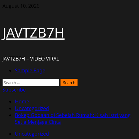
Skip
August 10, 2026
to
content
JAVTZB7H
JAVTZB7H – VIDEO VIRAL
Primary
Sample Page
Menu
Search
for:
Subscribe
Home
Uncategorized
Bokep Godaan di Sebelah Rumah: Kisah Istri yang
Setia Menjaga Cinta
Uncategorized