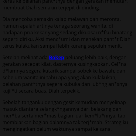
keras ke belahan pant*tnya dengan gerakan memutar,
membuat Diah semakin terjepit di dinding.
Dia mencoba semakin kalap melawan dan meronta,
namun apalah artinya tenaga seorang wanita, di
hadapan pria kekar yang sedang dikuasai n*fsu binatang
seperti diriku. Aksi menc*umi dan menekan pant*t Diah
terus kulakukan sampai lebih kurang sepuluh menit.
Setelah melihat ada
Bokep
peluang lebih baik, dengan
gerakan secepat kilat, dasternya kusingkapkan. Cel*na
d*lamnya segera kutarik sampai sobek ke bawah, dan
sebelum wanita ini tahu apa yang akan kulakukan,
belahan pant*tnya segera kubuka dan lub*ng an*snya
kujil*ti secara buas. Diah terpekik.
Sebelah tanganku dengan gesit kemudian menyelinap
masuk diantara selangk*ngannya dari belakang dan
mer*ba serta mer*mas bagian luar kem*lu*nnya, tapi
membiarkan bagian dalamnya tak terj*mah. Strategiku
mengingatkan belum waktunya sampai ke sana.