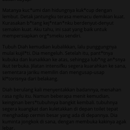
Matanya kuc*umi dan hidungnya kuk*cup dengan
lembut. Detak jantungku terasa memacu demikian kuat.
Kurasakan b*tang kej*ntan*nku berdenyut-denyut
semakin kuat. Aku tahu, ini saat yang baik untuk
mempersiapkan org*smeku sendiri.
Tubuh Diah kemudian kubalikkan, lalu punggungnya
mulai kujil*ti. Dia mengeluh. Setelah itu, pant*tnya
kubuka dan kunaikkan ke atas, sehingga lub*ng an*snya
ikut terbuka. Jilatan intensifku segera kuarahkan ke sana,
sementara jariku memilin dan mengusap-usap
kl*torisnya dari belakang.
Diah berulang kali menyentakkan badannya, menahan
rasa ngilu itu. Namun beberapa menit kemudian,
keinginan bers*tubuhnya bangkit kembali. tubuhnya
segera kuangkat dan kuletakkan di depan toilet tepat
menghadap cermin besar yang ada di depannya. Dia
kuminta jongkok di sana, dengan membuka kakinya agak
lebar.