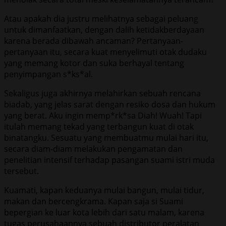
Atau apakah dia justru melihatnya sebagai peluang
untuk dimanfaatkan, dengan dalih ketidakberdayaan
karena berada dibawah ancaman? Pertanyaan-
pertanyaan itu, secara kuat menyelimuti otak dudaku
yang memang kotor dan suka berhayal tentang
penyimpangan s*ks*al.
Sekaligus juga akhirnya melahirkan sebuah rencana
biadab, yang jelas sarat dengan resiko dosa dan hukum
yang berat. Aku ingin memp*rk*sa Diah! Wuah! Tapi
itulah memang tekad yang terbangun kuat di otak
binatangku. Sesuatu yang membuatmu mulai hari itu,
secara diam-diam melakukan pengamatan dan
penelitian intensif terhadap pasangan suami istri muda
tersebut.
Kuamati, kapan keduanya mulai bangun, mulai tidur,
makan dan bercengkrama. Kapan saja si Suami
bepergian ke luar kota lebih dari satu malam, karena
tugas perusahaannya sebuah distributor peralatan