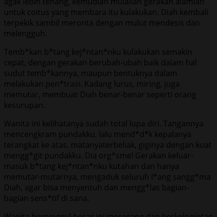
agak lebih tenang, kemudian mulailah gerakan alamiah
untuk coitus yang membara itu kulakukan. Diah kembali
terpekik sambil meronta dengan mulut mendesis dan
melengguh.
Temb*kan b*tang kej*ntan*nku kulakukan semakin
cepat, dengan gerakan berubah-ubah baik dalam hal
sudut temb*kannya, maupun bentuknya dalam
melakukan pen*trasi. Kadang lurus, miring, juga
memutar, membuat Diah benar-benar seperti orang
kesurupan.
Wanita ini kelihatanya sudah total lupa diri. Tangannya
mencengkram pundakku, lalu mend*d*k kepalanya
terangkat ke atas, matanyaterbeliak, giginya dengan kuat
mengg*git pundakku. Dia org*sme! Gerakan keluar-
masuk b*tang kej*ntan*nku kutahan dan hanya
memutar-mutarnya, mengaduk seluruh l*ang sangg*ma
Diah, agar bisa menyentuh dan mengg*las bagian-
bagian sens*tif di sana.
Wanita berpinggul besar ini meregang dan berkelonjotan