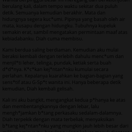
berulang kali, dalam tempo waktu sekitar dua puluh
detik. Semuanya kemudian berakhir. Mata dan
hidungnya segera kuc*umi. Pipinya yang basah oleh air
mata, kusapu dengan hidungku. Tubuhnya kupeluk
semakin erat, sambil mengatakan permintaan maaf atas
kebiadabanku. Diah cuma membisu.
Kami berdua saling berdiaman. Kemudian aku mulai
beraksi kembali dengan terlebih dahulu menc*um dan
menjil*ti leher, telinga, pundak, ketiak serta buah
d*d*nya. K*c*kan kej*ntan*nku kumulai secara
perlahan. Kepalanya kuarahkan ke bagian-bagian yang
sens*tif atau G-Sp*t wanita ini. Hanya beberapa detik
kemudian, Diah kembali gelisah.
Kali ini aku bangkit, mengangkat kedua p*hanya ke atas
dan membentangkannya dengan lebar, lalu
mengh*jamkan b*tang perkasaku sedalam-dalamnya.
Diah terpekik dengan mata terbeliak, menyaksikan
b*tang kej*ntan*nku yang mungkin jauh lebih besar dari