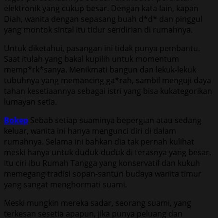
elektronik yang cukup besar. Dengan kata lain, kapan
Diah, wanita dengan sepasang buah d*d* dan pinggul
yang montok sintal itu tidur sendirian di rumahnya.
Untuk diketahui, pasangan ini tidak punya pembantu.
Saat itulah yang bakal kupilih untuk momentum
memp*rk*sanya. Menikmati bangun dan lekuk-lekuk
tubuhnya yang memancing ga*rah, sambil menguji daya
tahan kesetiaannya sebagai istri yang bisa kukategorikan
lumayan setia.
Bokep
Sebab setiap suaminya bepergian atau sedang
keluar, wanita ini hanya mengunci diri di dalam
rumahnya. Selama ini bahkan dia tak pernah kulihat
meski hanya untuk duduk-duduk di terasnya yang besar.
Itu ciri Ibu Rumah Tangga yang konservatif dan kukuh
memegang tradisi sopan-santun budaya wanita timur
yang sangat menghormati suami.
Meski mungkin mereka sadar, seorang suami, yang
terkesan sesetia apapun, jika punya peluang dan