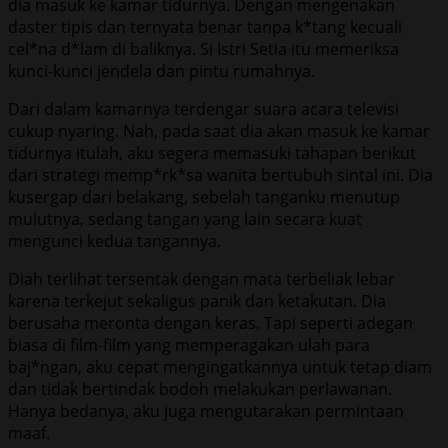
dia masuk ke kamar tidurnya. Dengan mengenakan
daster tipis dan ternyata benar tanpa k*tang kecuali
cel*na d*lam di baliknya. Si Istri Setia itu memeriksa
kunci-kunci jendela dan pintu rumahnya.
Dari dalam kamarnya terdengar suara acara televisi
cukup nyaring. Nah, pada saat dia akan masuk ke kamar
tidurnya itulah, aku segera memasuki tahapan berikut
dari strategi memp*rk*sa wanita bertubuh sintal ini. Dia
kusergap dari belakang, sebelah tanganku menutup
mulutnya, sedang tangan yang lain secara kuat
mengunci kedua tangannya.
Diah terlihat tersentak dengan mata terbeliak lebar
karena terkejut sekaligus panik dan ketakutan. Dia
berusaha meronta dengan keras. Tapi seperti adegan
biasa di film-film yang memperagakan ulah para
baj*ngan, aku cepat mengingatkannya untuk tetap diam
dan tidak bertindak bodoh melakukan perlawanan.
Hanya bedanya, aku juga mengutarakan permintaan
maaf.