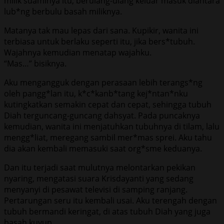
milik suaminya itu, berulang-ulang keluar masuk diantara
lub*ng berbulu basah miliknya.
Matanya tak mau lepas dari sana. Kupikir, wanita ini
terbiasa untuk berlaku seperti itu, jika bers*tubuh.
Wajahnya kemudian menatap wajahku.
“Mas…” bisiknya.
Aku mengangguk dengan perasaan lebih terangs*ng
oleh pangg*lan itu, k*c*kanb*tang kej*ntan*nku
kutingkatkan semakin cepat dan cepat, sehingga tubuh
Diah terguncang-guncang dahsyat. Pada puncaknya
kemudian, wanita ini menjatuhkan tubuhnya di tilam, lalu
mengg*liat, meregang sambil mer*mas sprei. Aku tahu
dia akan kembali memasuki saat org*sme keduanya.
Dan itu terjadi saat mulutnya melontarkan pekikan
nyaring, mengatasi suara Krisdayanti yang sedang
menyanyi di pesawat televisi di samping ranjang.
Pertarungan seru itu kembali usai. Aku terengah dengan
tubuh bermandi keringat, di atas tubuh Diah yang juga
basah kuyup.