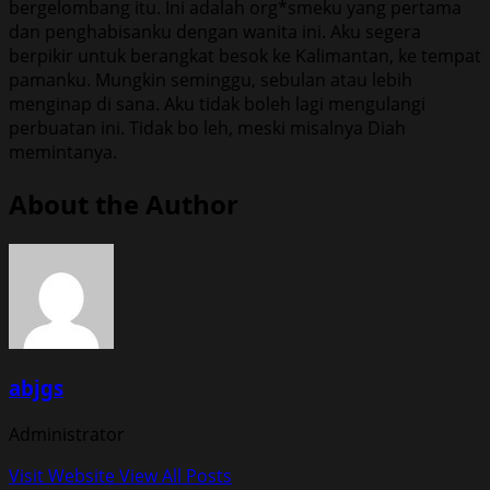
bergelombang itu. Ini adalah org*smeku yang pertama
dan penghabisanku dengan wanita ini. Aku segera
berpikir untuk berangkat besok ke Kalimantan, ke tempat
pamanku. Mungkin seminggu, sebulan atau lebih
menginap di sana. Aku tidak boleh lagi mengulangi
perbuatan ini. Tidak bo leh, meski misalnya Diah
memintanya.
About the Author
abjgs
Administrator
Visit Website
View All Posts