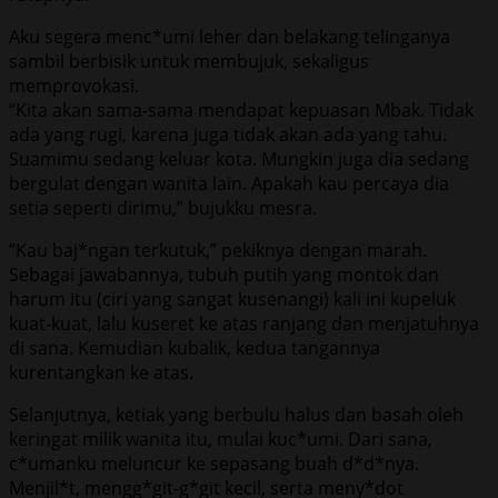
Aku segera menc*umi leher dan belakang telinganya
sambil berbisik untuk membujuk, sekaligus
memprovokasi.
“Kita akan sama-sama mendapat kepuasan Mbak. Tidak
ada yang rugi, karena juga tidak akan ada yang tahu.
Suamimu sedang keluar kota. Mungkin juga dia sedang
bergulat dengan wanita lain. Apakah kau percaya dia
setia seperti dirimu,” bujukku mesra.
“Kau baj*ngan terkutuk,” pekiknya dengan marah.
Sebagai jawabannya, tubuh putih yang montok dan
harum itu (ciri yang sangat kusenangi) kali ini kupeluk
kuat-kuat, lalu kuseret ke atas ranjang dan menjatuhnya
di sana. Kemudian kubalik, kedua tangannya
kurentangkan ke atas.
Selanjutnya, ketiak yang berbulu halus dan basah oleh
keringat milik wanita itu, mulai kuc*umi. Dari sana,
c*umanku meluncur ke sepasang buah d*d*nya.
Menjil*t, mengg*git-g*git kecil, serta meny*dot