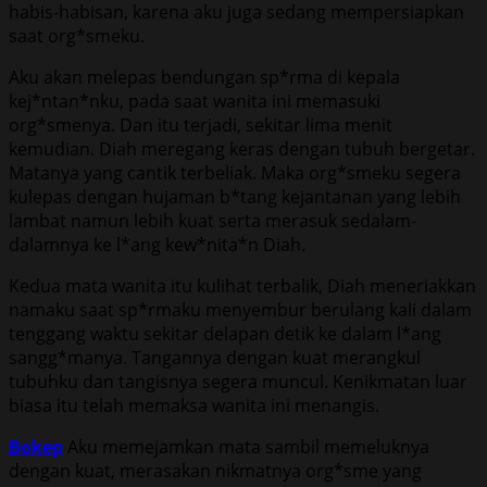
habis-habisan, karena aku juga sedang mempersiapkan
saat org*smeku.
Aku akan melepas bendungan sp*rma di kepala
kej*ntan*nku, pada saat wanita ini memasuki
org*smenya. Dan itu terjadi, sekitar lima menit
kemudian. Diah meregang keras dengan tubuh bergetar.
Matanya yang cantik terbeliak. Maka org*smeku segera
kulepas dengan hujaman b*tang kejantanan yang lebih
lambat namun lebih kuat serta merasuk sedalam-
dalamnya ke l*ang kew*nita*n Diah.
Kedua mata wanita itu kulihat terbalik, Diah meneriakkan
namaku saat sp*rmaku menyembur berulang kali dalam
tenggang waktu sekitar delapan detik ke dalam l*ang
sangg*manya. Tangannya dengan kuat merangkul
tubuhku dan tangisnya segera muncul. Kenikmatan luar
biasa itu telah memaksa wanita ini menangis.
Bokep
Aku memejamkan mata sambil memeluknya
dengan kuat, merasakan nikmatnya org*sme yang