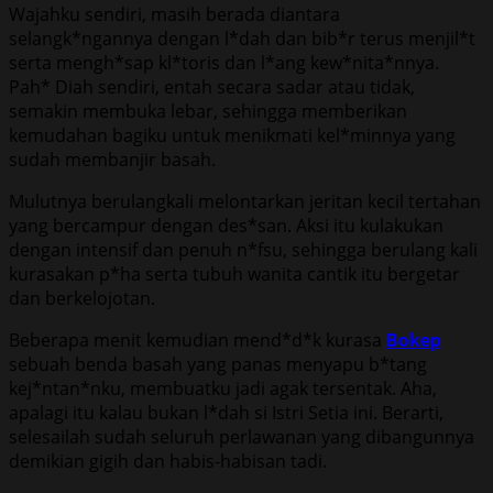
Wajahku sendiri, masih berada diantara
selangk*ngannya dengan l*dah dan bib*r terus menjil*t
serta mengh*sap kl*toris dan l*ang kew*nita*nnya.
Pah* Diah sendiri, entah secara sadar atau tidak,
semakin membuka lebar, sehingga memberikan
kemudahan bagiku untuk menikmati kel*minnya yang
sudah membanjir basah.
Mulutnya berulangkali melontarkan jeritan kecil tertahan
yang bercampur dengan des*san. Aksi itu kulakukan
dengan intensif dan penuh n*fsu, sehingga berulang kali
kurasakan p*ha serta tubuh wanita cantik itu bergetar
dan berkelojotan.
Beberapa menit kemudian mend*d*k kurasa
Bokep
sebuah benda basah yang panas menyapu b*tang
kej*ntan*nku, membuatku jadi agak tersentak. Aha,
apalagi itu kalau bukan l*dah si Istri Setia ini. Berarti,
selesailah sudah seluruh perlawanan yang dibangunnya
demikian gigih dan habis-habisan tadi.