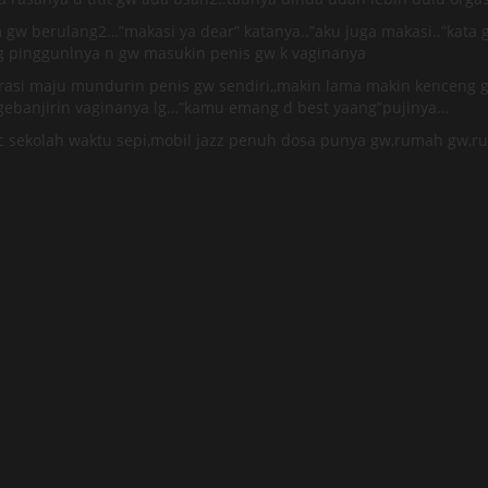
gw berulang2…”makasi ya dear” katanya..”aku juga makasi..”kata g
 pinggunlnya n gw masukin penis gw k vaginanya
trasi maju mundurin penis gw sendiri,,makin lama makin kenceng
banjirin vaginanya lg…”kamu emang d best yaang”pujinya…
 wc sekolah waktu sepi,mobil jazz penuh dosa punya gw,rumah gw