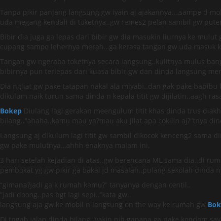
Tanpa pikir panjang langsung gw iyain aj ajakannya….sampe d mobi
uda megang kendali di toketnya..gw remes2 pelan sambil gw puter
Bibir dia juga ga lepas dari bibir gw dia masukin liurnya ke mulu
cupang sampe lehernya merah…ga kerasa tangan gw uda masuk k d
Tangan gw ngeraba toketnya secara langsung..kulitnya mulus bange
bibirnya pun terlepas dari kuasa bibir gw dan dinda langsung me
Dia ngliat gw pake tatapan nakal ala miyabi..dan gak pake babibu l
dikulum naik turun sama dinda n kepala titit gw dijilatin..aagh ra
Bokep
Diulang lagi gerakan meengulum titit khas dinda trus diakhi
bilang..”ahaha..kamu mau ya?mau aku jilat apa cokilin aj?”tnya din
Langsung aj dikulum lagi titit gw sambil dikocok kenceng2 sama d
gw pake mulutnya…ahhh enaknya malam ini.
3 hari setelah kejadian di atas..gw berencana ML sama dia..di ru
pembokat yg gw pikir ga bakal jd masalah..pulang sekolah dinda
“gimana?jadi ga k rumah kamu?” tanyanya dengan centil..
”jadi doong..pas bgt lagi sepi..”kata gw..
langsung aja gw ke mobil n langsung on the way ke rumah gw
Bok
Di tngah jalan dinda bilang “yakin nih gapapa ga pake kondom sa