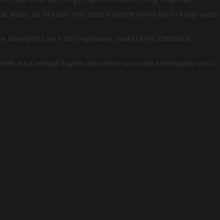
w..waktu itu kita uda mau selesai sampe birahi gw naik lagi waktu
 gw dorong titit gw k dlm vaginanya..”AAAKKKHH..EMMMKH..
,rumah dia,d tempat dugem, dan dimanapun ada kesempatan pasti