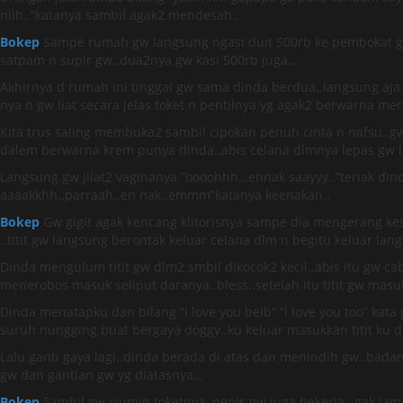
niih..”katanya sambil agak2 mendesah..
Bokep
Sampe rumah gw langsung ngasi duit 500rb ke pembokat gw
satpam n supir gw..dua2nya gw kasi 500rb juga..
Akhirnya d rumah ini tinggal gw sama dinda berdua..langsung aj
nya n gw liat secara jelas toket n pentilnya yg agak2 berwarna me
Kita trus saling membuka2 sambil cipokan penuh cinta n nafsu..gw
dalem berwarna krem punya dinda..abis celana dlmnya lepas gw lia
Langsung gw jilat2 vaginanya ”oooohhh…ennak saayyy..”teriak dind
aaaakkhh..parraah..en nak..emmm”katanya keenakan..
Bokep
Gw gigit agak kencang klitorisnya sampe dia mengerang ke
..titit gw langsung berontak keluar celana dlm n begitu keluar la
Dinda mengulum titit gw dlm2 smbil dikocok2 kecil..abis itu gw ca
menerobos masuk seliput daranya..bless..setelah itu titit gw mas
Dinda menatapku dan bilang “i love you beib” “i love you too” kata
suruh nungging buat bergaya doggy..ku keluar masukkan titit ku d
Lalu ganti gaya lagi..dinda berada di atas dan menindih gw..bad
gw dan gantian gw yg diatasnya…
Bokep
Sambil gw ciumin toketnya..penis gw juga bekerja…gak lama