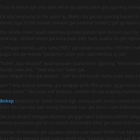
Trus di skolah gw ada adek kelas yg paling bikin gw ngaceng.nam
Ok kita langsung to the point aj..Waktu itu gw ad sparing basket
dinda juga jd tim basket sekolah gw padahal temen2 gw yg laaen 
Pas dinda maen waah toketnya gundal-gandul gak keruan pas dia la
seorang…selesai maen gw basa-basi dikit laah..waktu itu gw nginc
2 minggu berlalu..abis lama PDKT gw jadian sama dia..YES!dlm hat
pagi2 dia gw telpon “yang,ntar jalan yuk!..tapi berdua aj yah”
“boleh..tapi kmana?” katanya pake suara bikin ngaceng “kita nont
honey..love you.” “love you too” bales gw..
jam stngah 5 dia gw jemput.. hari itu dia keluar cuma pake baju 
jam 7 kita masuk bioskop..gw sengaja pilih film anak2 yg ga mutu
sama kamu” “aku juga kok”katanya..setelah itu gw pegang mukany
Bokep
Mukanya dr deket cantiik bgt..muka putih mulus tanpa jeraw
bibir kita beradu dan saling bertukar liur..gw terus cium bibirnya
Gw jilat langit2 tenggorokannya gw gigit kecil bibirnya sambil tan
manis punyanya.gw terus nyium dia sampe bibir gw sama bibirnya ba
Sekitar 10 menitan gw cipokan sampe ada suara “EHM!! nak kalo 
trus dinda merayu pake suara centil gitu “yaaang..lanjutin yuk di