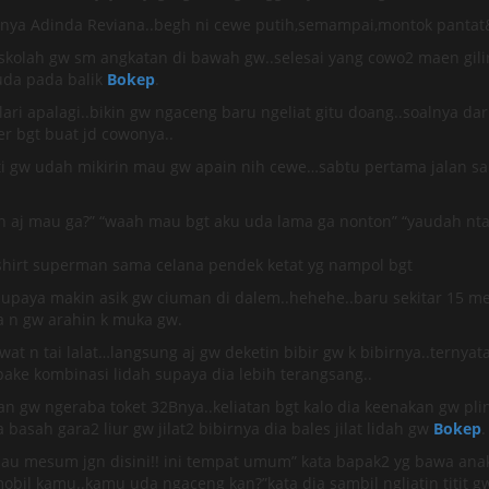
anya Adinda Reviana..begh ni cewe putih,semampai,montok pantat&t
 d skolah gw sm angkatan di bawah gw..selesai yang cowo2 maen gi
uda pada balik
Bokep
.
ri apalagi..bikin gw ngaceng baru ngeliat gitu doang..soalnya da
er bgt buat jd cowonya..
i gw udah mikirin mau gw apain nih cewe…sabtu pertama jalan sama
on aj mau ga?” “waah mau bgt aku uda lama ga nonton” “yaudah nta
t shirt superman sama celana pendek ketat yg nampol bgt
 supaya makin asik gw ciuman di dalem..hehehe..baru sekitar 15 m
a n gw arahin k muka gw.
at n tai lalat…langsung aj gw deketin bibir gw k bibirnya..ternyat
 pake kombinasi lidah supaya dia lebih terangsang..
gan gw ngeraba toket 32Bnya..keliatan bgt kalo dia keenakan gw pli
sah gara2 liur gw jilat2 bibirnya dia bales jilat lidah gw
Bokep
.
mau mesum jgn disini!! ini tempat umum” kata bapak2 yg bawa ana
 mobil kamu..kamu uda ngaceng kan?”kata dia sambil ngliatin titit