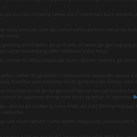
..gw suru dia shopping sampe jam 7 malem kalo balik sebelum ja
a di ruang tamu gw cium dgn penuh nafsu..gw buka roknya dia bu
rah muda..
 gendong dia ke kamar gw yg di atas..di kamar gw..gw langsung gi
t vagina merahnya yg sdikit diselimuti bulu2 halus..
a..setelah itu kedua tangan gw nyoba ngeraba toketnya..gw plintir
sakitan…stelah itu gw berdiri n menurunkan celana dlm gw pas d
ngsung disambut pake mulutnya dinda..ga kerasa kita berdua udah te
but mulutnya dr titit gw dia gw suruh tiduran trus gw masukin tit
uk penuh ke vaginanya diiringi pake darah yg keluar dr vaginanya
B
 gw.. abis itu gw cipokan lg sama dinda..gw jilat2 bibirnya kita ju
i vaginanya..
anya naik turun ngikutin irama “aahhh..bangsaaatt..uuuuuuuukh h.
 rasanya d titit gw ada bsah2..taunya dinda udah lebih dulu org