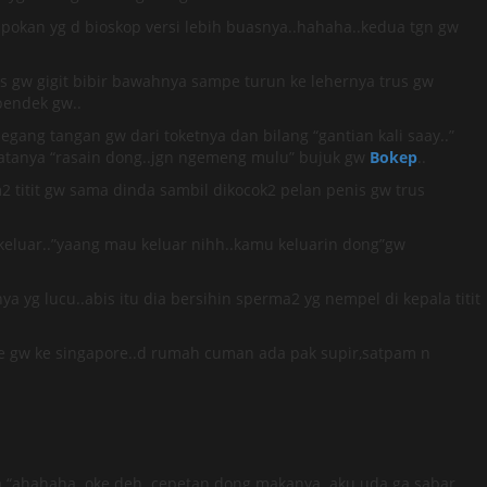
ipokan yg d bioskop versi lebih buasnya..hahaha..kedua tgn gw
us gw gigit bibir bawahnya sampe turun ke lehernya trus gw
pendek gw..
ang tangan gw dari toketnya dan bilang “gantian kali saay..”
 katanya “rasain dong..jgn ngemeng mulu” bujuk gw
Bokep
..
lm2 titit gw sama dinda sambil dikocok2 pelan penis gw trus
u keluar..”yaang mau keluar nihh..kamu keluarin dong”gw
yg lucu..abis itu dia bersihin sperma2 yg nempel di kepala titit
ante gw ke singapore..d rumah cuman ada pak supir,satpam n
da “ahahaha..oke deh..cepetan dong makanya..aku uda ga sabar