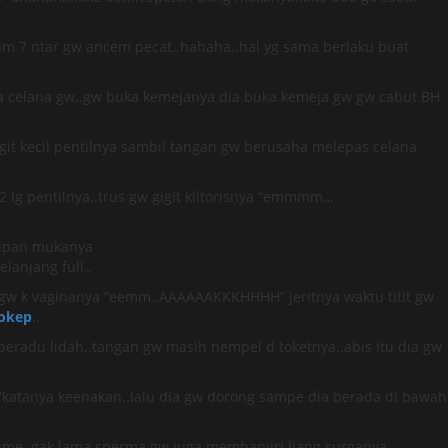
m 7 ntar gw ancem pecat..hahaha..hal yg sama berlaku buat
ka celana gw..gw buka kemejanya dia buka kemeja gw gw cabut BH
git kecil pentilnya sambil tangan gw berusaha melepas celana
2 lg pentilnya..trus gw gigit klitorisnya “emmmm…
 dpan mukanya
lanjang full..
it gw k vaginanya “eemm..AAAAAAKKKHHHH” jeritnya waktu titit gw
okep
..
ga beradu lidah..tangan gw masih nempel d toketnya..abis itu dia gw
.”katanya keenakan..lalu dia gw dorong sampe dia berada di bawah
asme..gak lama sperma gw juga membanjiri liang surganya..