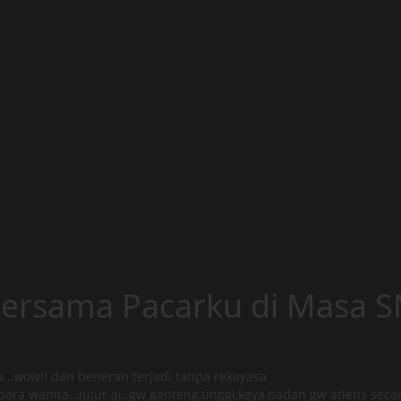
Bersama Pacarku di Masa 
ta…wow!! dan beneran terjadi tanpa rekayasa
a wanita…jujur aj..gw ganteng,tinggi,kaya,badan gw atletis seca