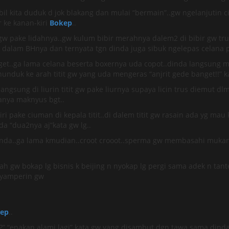
l kita duduk d jok blakang dan mulai “bermain”..gw ngelanjutin c
 ke kanan-kiri
Bokep
..
t gw pake lidahnya..gw kulum bibir merahnya dalem2 di bibir gw tr
alam BHnya dan ternyata tgn dinda juga sibuk ngelepas celana 
t..ga lama celana beserta boxernya uda copot..dinda langsung meg
nunduk ke arah titit gw yang uda mengeras “anjrit gede banget!!”
angsung di liurin titit gw pake liurnya supaya licin trus diemut d
sanya maknyus bgt..
ri pake ciuman di kepala titit..di dalem titit gw rasain ada yg ma
da “dua2nya aj”kata gw lg..
inda..ga lama kmudian..croot crooot..sperma gw membasahi mukanya 
mah gw bokap lg bisnis k beijing n nyokap lg pergi sama adek n t
 nyamperin gw
ep
..
y?” “enakan alami lagi” kata gw yang disambut dgn tawa sama din