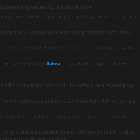
oketnya n yg terpenting…dia cantiiik skale!
liran yg cewe…waktu itu gw sengaja ngeliat yg cewe2 maen karena
ri semua adek kelas gw yg keliatan paling “mateng” cuma dinda
 dia gw bikin target:cipokan (ciuman bibir). oke tnpa basa-basi
r jam 5an kta jalan ya
Bokep
..” “sip de..aku tunggu lhoo..bye
enit filmnya mulai gw udah bisik2 ke dia”beib…aku sayaaang bgt
a dia juga terbawa suasana n ikutan ngedeketin bibir gw..ga lama
ntir2 pentilnya sambil bibir gw ga lepas dari bibir merah nan
knya yg duduknya d sebelah gw pas. Akhirnya gw keluar bioskop
 gw yg emang udah ngaceng berat..