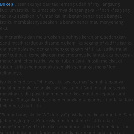
Bokep
Dasar akunya dari tadi emang udah h*rny, langsung
kuc*um istriku, kulumat bib*rnya dengan gaya Fr*nch k*ss yang
tadi aku saksikan. C*uman kali ini benar-benar beda banget,
istriku membalasnya seakan ia benar-benar mau menyenangi
aku.
Ia menarikku dan meluruskan tubuhnya keranjang, sedangkan
Santi masih terduduk disamping kami, kupegang p*yud*ra istriku,
dia membalasnya dengan menggenggam M*.P ku, istriku mulai
mel*cuti baju kemejaku dan melemparnya ke lantai, aku bergerak
menc*umi leher istriku, wangi tubuh Santi, masih melekat di
tubuh istriku membuat aku semakin semangat meng*lum
telinganya.
Istriku mendes*h, “oh mas, aku sayang mas” sambil tanganya
mulai membuka celanaku, sekilas kulihat Santi mulai bergerak
menyingkir, dia pasti ingin memberi kesempatan kepada kami
berdua. Tanganku langsung menangkap tangannya, tanda ia tidak
boleh pergi dari situ.
“Bentar bang, aku ke WC dulu ya” pasti karena ketakutan tadi Santi
jadi pengin pipis. Kuteruskan melumat bib*r istriku dan
meng*lum p*yud*ra istriku, sementara istriku telah melepaskan
seluruh pakaianku. Kudengar dari kamar mandi ada suara air