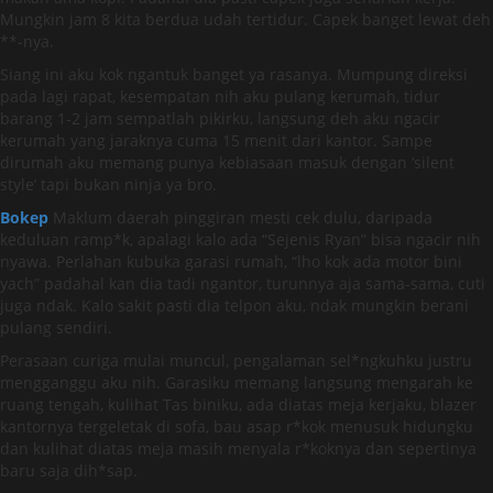
Mungkin jam 8 kita berdua udah tertidur. Capek banget lewat deh
**-nya.
Siang ini aku kok ngantuk banget ya rasanya. Mumpung direksi
pada lagi rapat, kesempatan nih aku pulang kerumah, tidur
barang 1-2 jam sempatlah pikirku, langsung deh aku ngacir
kerumah yang jaraknya cuma 15 menit dari kantor. Sampe
dirumah aku memang punya kebiasaan masuk dengan ‘silent
style’ tapi bukan ninja ya bro.
Bokep
Maklum daerah pinggiran mesti cek dulu, daripada
keduluan ramp*k, apalagi kalo ada “Sejenis Ryan” bisa ngacir nih
nyawa. Perlahan kubuka garasi rumah, “lho kok ada motor bini
yach” padahal kan dia tadi ngantor, turunnya aja sama-sama, cuti
juga ndak. Kalo sakit pasti dia telpon aku, ndak mungkin berani
pulang sendiri.
Perasaan curiga mulai muncul, pengalaman sel*ngkuhku justru
mengganggu aku nih. Garasiku memang langsung mengarah ke
ruang tengah, kulihat Tas biniku, ada diatas meja kerjaku, blazer
kantornya tergeletak di sofa, bau asap r*kok menusuk hidungku
dan kulihat diatas meja masih menyala r*koknya dan sepertinya
baru saja dih*sap.