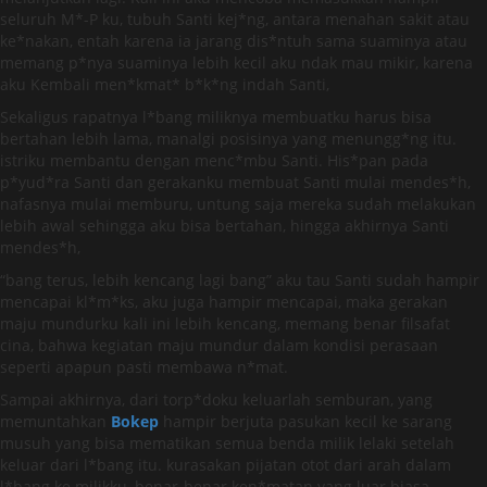
seluruh M*-P ku, tubuh Santi kej*ng, antara menahan sakit atau
ke*nakan, entah karena ia jarang dis*ntuh sama suaminya atau
memang p*nya suaminya lebih kecil aku ndak mau mikir, karena
aku Kembali men*kmat* b*k*ng indah Santi,
Sekaligus rapatnya l*bang miliknya membuatku harus bisa
bertahan lebih lama, manalgi posisinya yang menungg*ng itu.
istriku membantu dengan menc*mbu Santi. His*pan pada
p*yud*ra Santi dan gerakanku membuat Santi mulai mendes*h,
nafasnya mulai memburu, untung saja mereka sudah melakukan
lebih awal sehingga aku bisa bertahan, hingga akhirnya Santi
mendes*h,
“bang terus, lebih kencang lagi bang” aku tau Santi sudah hampir
mencapai kl*m*ks, aku juga hampir mencapai, maka gerakan
maju mundurku kali ini lebih kencang, memang benar filsafat
cina, bahwa kegiatan maju mundur dalam kondisi perasaan
seperti apapun pasti membawa n*mat.
Sampai akhirnya, dari torp*doku keluarlah semburan, yang
memuntahkan
Bokep
hampir berjuta pasukan kecil ke sarang
musuh yang bisa mematikan semua benda milik lelaki setelah
keluar dari l*bang itu. kurasakan pijatan otot dari arah dalam
l*bang ke milikku, benar-benar ken*matan yang luar biasa.