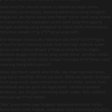
Santi menj*lati seluruh daerah itu membuat badan istriku
terkadang sontak kejang, memang wanita bisa saling mengerti
bagian itu. aku benar-benar men*kmat* tubuh Santi yang selama
ini hanya bisa aku bayangkan, posisi Santi yang meninggung
dengan wajahnya yang mengarah ke tubuh istriku membuatnya
tubuhnya semakin s*xy, b*k*ngnya yang putih.
Duh kepingin rasanya aku melompat dan menj*lati b*k*ng itu.
p*yud*ra Santi memang sudah tidak terik lagi, maklum sudah
punya anak, namun dengan p*tingnya yang kecil itu begitu
berbeda dengan milik istriku yang sedikit besar. Desahan istriku
semakin sering, tanda istriku hampir mencapai kl*m*ksnya, Santi
sekarang mengambil posisi 6*.
Dasar aku masih sayank ama biniku, aku ndak tega kalo istriku
juga harus menj*lati M*ssV nya Santi. Nekat aku berdiri di depan
Santi yang masih asyik memainkan m*ss-V istriku. Sontak Santi
terhenyak, aku tau pasti dia kaget bener, tubuhnya gemetar
ketakutan, aku sengaja memasang wajah angker dulu, padahal
aku juga lagi h*rny banget.
“Mas” suara istriku juga bergetar, keduanya terduduk, istriku
benar-benar salah tingkah, sedangkan Santi menutupi p*yud*ra