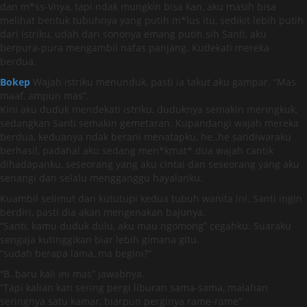
dan m*ss-Vnya, tapi ndak mungkin bisa kan, aku masih bisa
melihat bentuk tubuhnya yang putih m*lus itu, sedikit lebih putih
dari istriku, udah dari sononya emang putih sih Santi, aku
berpura-pura mengambil nafas panjang. Kudekati mereka
berdua.
Bokep
Wajah istriku menunduk, pasti ia takut aku gampar. “Mas
maaf, ampun mas”.
Kini aku duduk mendekati istriku, duduknya semakin meringkuk,
sedangkan Santi semakin gemetaran. Kupandangi wajah mereka
berdua, keduanya ndak berani menatapku, he..he sandiwaraku
berhasil, padahal aku sedang men*kmat* dua wajah cantik
dihadapanku, seseorang yang aku cintai dan seseorang yang aku
senangi dan selalu mengganggu hayalanku.
Kuambil selimut dan kututupi kedua tubuh wanita ini. Santi ingin
berdiri, pasti dia akan mengenakan bajunya.
“Santi, kamu duduk dulu, aku mau ngomong” cegahku. Suaraku
sengaja kutinggikan biar lebih gimana gitu.
“sudah berapa lama, ma begini?”
“B..baru kali ini mas” jawabnya.
“Tapi kalian kan sering pergi liburan sama-sama, malahan
seringnya satu kamar, biarpun perginya rame-rame”