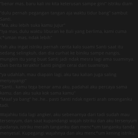
“benar mas, baru kali ini kita keterusan sampe gini” istriku diam
“dulu pernah pegangan tangan aja waktu tidur bang” sambut
Santi.
“Ma, aku lebih suka kamu jujur”
“Iya mas, dulu waktu liburan ke Bali yang berlima, kami cuma
c*uman mas, ndak lebih”
Yah aku ingat istriku pernah cerita kalo suami Santi saat itu
sedang selingkuh, dan dia curhat ke biniku sampe nangis,
mungkin itu yang buat Santi jadi ndak mesra lagi ama suaminya.
Dan berita terakhir Santi pingin cerai dari suaminya.
“ya udahlah, mau diapain lagi, aku tau kalian juga saling
menyayangi”
“Santi.. kamu tega benar ama aku, padahal aku percaya sama
kamu, dan aku suka kok sama kamu”
“Maaf ya bang” he..he.. pasti Santi ndak ngerti arah omonganku
tadi.
Wajahku tida lagi angker, aku sebenarnya dari tadi sudah mau
tersenyum, dan saat kupandangi wajah istriku dan aku tersenyum
padanya, istriku meraih tanganku dan menc*um tanganku tanda
menyesal. Kupegangi wajahnya dan aku menc*um kening istriku.