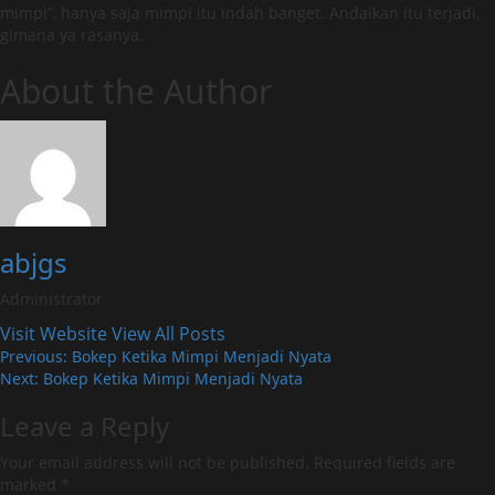
mimpi”, hanya saja mimpi itu indah banget. Andaikan itu terjadi,
gimana ya rasanya.
About the Author
abjgs
Administrator
Visit Website
View All Posts
Post
Previous:
Bokep Ketika Mimpi Menjadi Nyata
Next:
Bokep Ketika Mimpi Menjadi Nyata
navigation
Leave a Reply
Your email address will not be published.
Required fields are
marked
*