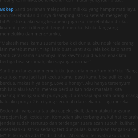
Bokep
Santi perlahan melepaskan milikku yang hampir mati layu,
dan merebahkan dirinya disamping istriku setelah mengecup
bib*r istriku, aku yang kecapean juga ikut merebahkan diriku,
kuambil posisi ditengah-tengah mereka. Istriku langsung
memelukku dan menc*umku,
“Makasih mas, kamu suami terbaik di dunia, aku ndak rela orang
lain merebut mas”, “Tapi kalo buat Santi aku rela kok, kalo nanti
Santi cerai sama suaminya, mas kaw*ni aja dia, kan enak kita
bertiga bisa serumah, aku sayang ama mas”
Santi pun langsung memelukku juga, dia menc*um bib*rku “Bang,
aku juga mau jadi istri kedua kamu, pasti kamu bisa adil ke kita
berdua, makasih ya bang, Love u honey”. Aku hanya tersenyum
toh kalo aku kaw*ni mereka berdua kan ndak masalah, kita
masing-masing sudah punya gaji, Cuma saja apa kata orang-orang
kalo aku punya 2 istri yang serumah dan sekantor lagi mereka.
Bodoh ah, yang aku tau aku capek sekali, dan mataku langsung
terpejam lagi, ketiduran. Kemudian aku terbangun, kulihat ke arah
jendela sudah tertutup dan terdengar suara azan subuh, kulihat
disebelahku istriku sedang tertidur pulas, kuarahkan tanganku ke
M*-P, ternyata ada l*ndir disitu. “Ah sialan, ternyata aku cuma