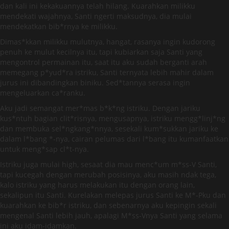
dan kali ini kekakuannya telah hilang. Kuarahkan milikku
mendekati wajahnya, Santi ngerti maksudnya, dia mulai
mendekatkan bib*rnya ke milikku.
Dimas*kkan milikku mulutnya, hangat, rasanya ingin kudorong
penuh ke mulut kecilnya itu, tapi kubiarkan saja Santi yang
mengontrol permainan itu, saat itu aku sudah berganti arah
memegang p*yud*ra istriku, Santi ternyata lebih mahir dalam
jurus ini dibandingkan biniku. Sed*tannya serasa ingin
mengeluarkan ca*ranku.
Aku jadi semangat mer*mas b*k*ng istriku. Dengan jariku
kus*ntuh bagian clit*risnya, mengusapnya, istriku mengg*linj*ng
dan membuka sel*ngkang*nnya, sesekali kum*sukkan jariku ke
dalam l*bang *-nya, cairan pelumas dari l*bang itu kumanfaatkan
untuk meng*sap cl*t-nya.
Istriku juga mulai high, sesaat dia mau menc*um m*ss-V Santi,
tapi kucegah dengan merubah posisinya, aku masih ndak tega,
kalo istriku yang harus melakukan itu dengan orang lain,
sekalipun itu Santi. Kurelakan melepas jurus Santi ke M*-Pku dan
kuarahkan ke bib*r istriku, dan sebenarnya aku kepingin sekali
mengenal Santi lebih jauh, apalagi M*ss-Vnya Santi yang selama
ini aku idam-idamkan.