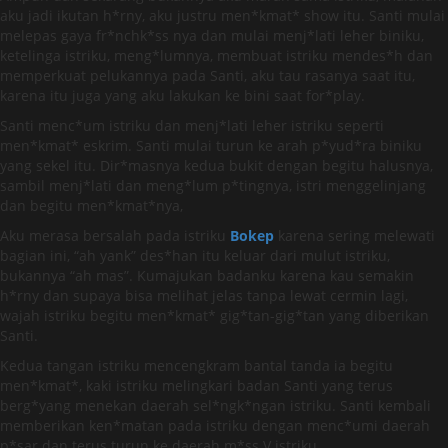
aku jadi ikutan h*rny, aku justru men*kmat* show itu. Santi mulai
melepas gaya fr*nchk*ss nya dan mulai menj*lati leher biniku,
ketelinga istriku, meng*lumnya, membuat istriku mendes*h dan
memperkuat pelukannya pada Santi, aku tau rasanya saat itu,
karena itu juga yang aku lakukan ke bini saat for*play.
Santi menc*um istriku dan menj*lati leher istriku seperti
men*kmat* eskrim. Santi mulai turun ke arah p*yud*ra biniku
yang sekel itu. Dir*masnya kedua bukit dengan begitu halusnya,
sambil menj*lati dan meng*lum p*tingnya, istri menggelinjang
dan begitu men*kmat*nya,
Aku merasa bersalah pada istriku
Bokep
karena sering melewati
bagian ini, “ah yank” des*han itu keluar dari mulut istriku,
bukannya “ah mas”. Kumajukan badanku karena kau semakin
h*rny dan supaya bisa melihat jelas tanpa lewat cermin lagi,
wajah istriku begitu men*kmat* gig*tan-gig*tan yang diberikan
Santi.
Kedua tangan istriku mencengkram bantal tanda ia begitu
men*kmat*, kaki istriku melingkari badan Santi yang terus
berg*yang menekan daerah sel*ngk*ngan istriku. Santi kembali
memberikan ken*matan pada istriku dengan menc*umi daerah
p*sar dan terus turun ke daerah m*ss V istriku.