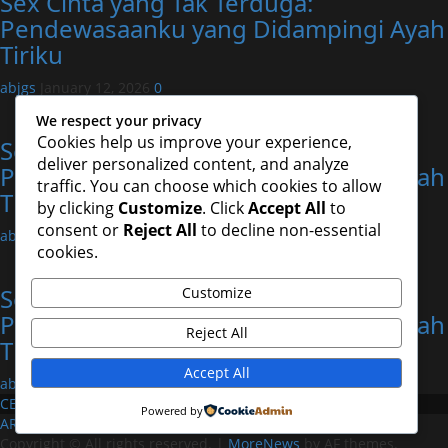
Sex Cinta yang Tak Terduga:
Pendewasaanku yang Didampingi Ayah
Tiriku
abjgs
January 12, 2026
0
Uncategorized
We respect your privacy
Cookies help us improve your experience,
Sex Cinta yang Tak Terduga:
deliver personalized content, and analyze
Pendewasaanku yang Didampingi Ayah
traffic. You can choose which cookies to allow
Tiriku
by clicking
Customize
. Click
Accept All
to
consent or
Reject All
to decline non-essential
abjgs
January 12, 2026
0
cookies.
Uncategorized
Sex Cinta yang Tak Terduga:
Customize
Pendewasaanku yang Didampingi Ayah
Reject All
Tiriku
Accept All
abjgs
January 12, 2026
0
CERDAS4D
Powered by
AROMA4D
MAHJONG
Copyright © All rights reserved.
|
MoreNews
by AF themes.