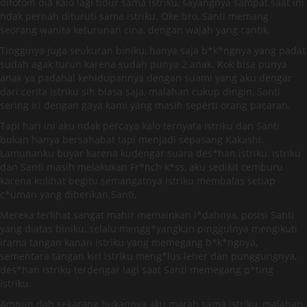
difotoin dia kalo lagi tidur sama istriku, sayangnya sampat saat ini
ndak pernah dituruti sama istriku. Oke bro, Santi memang
seorang wanita keturunan cina, dengan wajah yang cantik.
Tingginya juga seukuran biniku, hanya saja b*k*ngnya yang padat
sudah agak turun karena sudah punya 2 anak. Kok bisa punya
anak ya padahal kehidupannya dengan suami yang aku dengar
dari cerita istriku sih biasa saja, malahan cukup dingin, Santi
sering iri dengan gaya kami yang masih seperti orang pacaran.
Tapi hari ini aku ndak percaya kalo ternyata istriku dan Santi
bukan hanya bersahabat tapi menjadi sepasang Kakashi.
Lamunanku buyar karena kudengar suara des*han istriku, istriku
dan Santi masih melakukan Fr*nch k*ss, aku sedikit cemburu
karena kulihat begitu semangatnya istriku membalas setiap
c*uman yang diberikan Santi,
Mereka terlihat sangat mahir memainkan l*dahnya, posisi Santi
yang diatas biniku, selalu mengg*yangkan pinggulnya mengikuti
irama tangan kanan istriku yang memegang b*k*ngnya,
sementara tangan kiri istriku meng*lus leher dan punggungnya,
des*han istriku terdengar lagi saat Santi memegang p*ting
istriku.
Ampun dah sekarang bukannya aku marah sama istriku, malahan