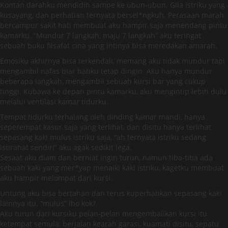
Kontan darahku mendidih sampe ke ubun-ubun. Gila istriku yang
kusayang, dan perhatian ternyata bersel*ngkuh. Perasaan marah
bercampur sakit hati membuat aku hampir saja menendang pintu
kamarku. “Mundur 7 langkah, maju 7 langkah” aku teringat
sebuah buku filsafat cina yang intinya bisa meredakan amarah.
Emosiku akhirnya bisa terkendali, memang aku tidak mundur tapi
mengambil nafas biar hatiku tetap dingin. Aku hanya mundur
beberapa langkah, mengambil sebuah kursi bar yang cukup
tinggi. Kubawa ke depan pintu kamarku, aku mengintip lebih dulu
melalui ventilasi kamar tidurku.
Tempat tidurku terhalang oleh dinding kamar mandi, hanya
seperempat kasur saja yang terlihat, dan disitu hanya terlihat
sepasang kaki mulus istriku saja, “ah ternyata istriku sedang
istirahat sendiri” aku agak sedikit lega.
Sesaat aku diam dan berniat ingin turun, namun tiba-tiba ada
sebuah kaki yang mer*yap menaiki kaki istriku, kagetku membuat
aku hampir melompat dari kursi.
Untung aku bisa bertahan dan terus kuperhatikan sepasang kaki
lainnya itu. “mulus” lho kok?
Aku turun dari kursiku pelan-pelan mengembalikan kursi itu
ketempat semula, berjalan kearah garasi, kuamati disitu, sepatu