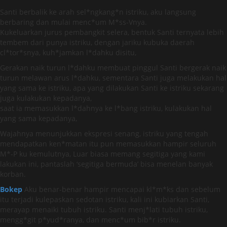
Santi berbalik ke arah sel*ngkang*n istriku, aku langsung
berbaring dan mulai menc*um M*ss-Vnya.
Kukeluarkan jurus pembangkit selera, bentuk Santi ternyata lebih
tembem dari punya istriku, dengan jariku kubuka daerah
cl*tor*snya, kuh*jamkan l*dahku disitu,
Gerakan naik turun l*dahku membuat pinggul Santi bergerak naik
turun melawan arus l*dahku, sementara Santi juga melakukan hal
yang sama ke istriku, apa yang dilakukan Santi ke istriku sekarang
juga kulakukan kepadanya,
saat ia memasukkan l*dahnya ke l*bang istriku, kulakukan hal
yang sama kepadanya,
Wajahnya menunjukkan ekspresi senang, istriku yang tengah
mendapatkan ken*matan itu pun memasukkan hampir seluruh
M*-P ku kemulutnya, Luar biasa memang segitiga yang kami
lakukan ini, pantaslah ‘segitiga bermuda’ bisa menelan banyak
korban.
Bokep
Aku benar-benar hampir mencapai kl*m*ks dan sebelum
itu terjadi kulepaskan sedotan istriku, kali ini kubiarkan Santi,
merayap menaiki tubuh istriku. Santi menj*lati tubuh istriku,
mengg*git p*yud*ranya, dan menc*um bib*r istriku.