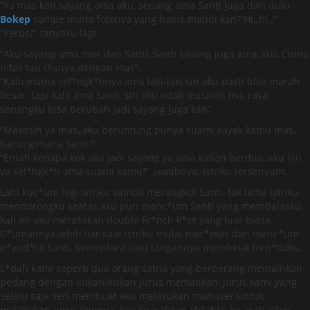
“Ya mas kan sayang ama aku, senang ama Santi juga dari dulu
Bokep
sampe minta fotonya yang habis mandi kan? Hi..hi..”
“Terus?” tanyaku lagi
“Aku sayang ama mas dan Santi, Santi sayang juga ama aku, Cuma
ndak tau dianya dengan mas”.
“Kalo mama sel*ngk*hnya ama laki-laki sih aku pasti bisa marah
besar, tapi kalo ama Santi, sih aku ndak masalah ma, rasa
senangku bisa berubah jadi sayang juga kan”
“Makasih ya mas, aku beruntung punya suami kayak kamu mas,
kamu gimana Santi?”
“Entah kenapa kok aku jadi sayang ya ama kalian berdua, aku ijin
ya sel*ngk*h ama suami kamu?” jawabnya. Istriku tersenyum.
Lalu kuc*um lagi istriku sambil merangkul Santi, tak lama istriku
mendorongku keatas aku pun menc*um Santi yang membalasku,
kali ini aku merasakan double Fr*nch k*ss yang luar biasa.
C*umannya lebih liar saat istriku mulai mer*mas dan menc*um
p*yud*ra Santi, sementara satu tangannya membelai torp*doku.
L*dah kami seperti dua orang satria yang berperang memainkan
pedang dengan liukan-liukan jurus mematikan, jurus kami yang
selalu saja seri membuat aku melakukan manuver untuk
melakukan jurus lainnya, kini kuarahkan l*dahku ke arah leher