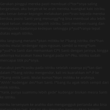
Gerakan pinggul mereka pasti membuat cl*tor*snya saling
bergesekan, aku bergerak ke arah mereka, kuangkat kaki istriku,
aku benar-benar kepingin melakukan pen*trasi kepada mereka
berdua, posisi Santi yang menungg*ng bisa membuat aku lebih
cepat keluar, makanya kupilih istriku, Santi memberi ruang dan
memajukan badannya kedepan sehingga p*yud*ranya tepat
diatas wajah istriku,
Aku langsung menanc*pkan milikku ke l*bang istriku, des*han
istriku mulai terdengar ngos-ngosan, sambil ia meng*lum
p*yud*ra Santi dan memainkan Cl*t Santi dengan jarinya, hingga
akhirnya kurasakan hawa hangat pada m*-Pku, istriku sudah
mencapai titik pu*snya.
Kucabut pen*trasiku pada istriku setelah rasanya pij*tan dari
dalam l*bang istriku mengendor, kali ini kuarahkan m*-P ke
l*bang milik Santi. Mulai kumas*kkan milikku ke arahnya.
“Ahhh” kudengar des*han Santi, l*bang itu agak lebih sempit dari
milik istriku,
“Yank, punya suamimu lebih gede” kudengar bisikan mesra Santi
ke istriku.
Istriku tersenyum ke arahku dan mengangguk pertanda aku bisa
melanjutkan lagi. Kali ini aku mencoba memasukkan hampir