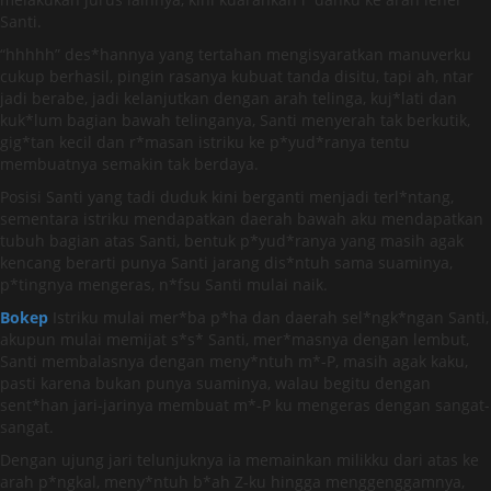
Santi.
“hhhhh” des*hannya yang tertahan mengisyaratkan manuverku
cukup berhasil, pingin rasanya kubuat tanda disitu, tapi ah, ntar
jadi berabe, jadi kelanjutkan dengan arah telinga, kuj*lati dan
kuk*lum bagian bawah telinganya, Santi menyerah tak berkutik,
gig*tan kecil dan r*masan istriku ke p*yud*ranya tentu
membuatnya semakin tak berdaya.
Posisi Santi yang tadi duduk kini berganti menjadi terl*ntang,
sementara istriku mendapatkan daerah bawah aku mendapatkan
tubuh bagian atas Santi, bentuk p*yud*ranya yang masih agak
kencang berarti punya Santi jarang dis*ntuh sama suaminya,
p*tingnya mengeras, n*fsu Santi mulai naik.
Bokep
Istriku mulai mer*ba p*ha dan daerah sel*ngk*ngan Santi,
akupun mulai memijat s*s* Santi, mer*masnya dengan lembut,
Santi membalasnya dengan meny*ntuh m*-P, masih agak kaku,
pasti karena bukan punya suaminya, walau begitu dengan
sent*han jari-jarinya membuat m*-P ku mengeras dengan sangat-
sangat.
Dengan ujung jari telunjuknya ia memainkan milikku dari atas ke
arah p*ngkal, meny*ntuh b*ah Z-ku hingga menggenggamnya,