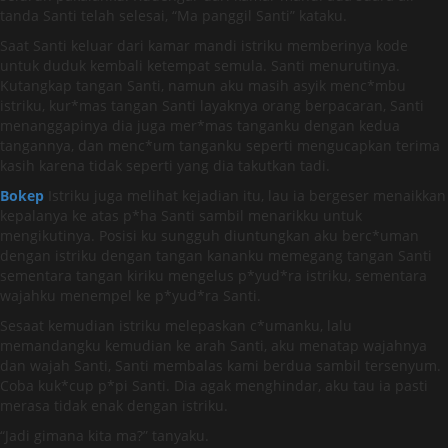
tanda Santi telah selesai, “Ma panggil Santi” kataku.
Saat Santi keluar dari kamar mandi istriku memberinya kode
untuk duduk kembali ketempat semula. Santi menurutinya.
Kutangkap tangan Santi, namun aku masih asyik menc*mbu
istriku, kur*mas tangan Santi layaknya orang berpacaran, Santi
menanggapinya dia juga mer*mas tanganku dengan kedua
tangannya, dan menc*um tanganku seperti mengucapkan terima
kasih karena tidak seperti yang dia takutkan tadi.
Bokep
Istriku juga melihat kejadian itu, lau ia bergeser menaikkan
kepalanya ke atas p*ha Santi sambil menarikku untuk
mengikutinya. Posisi ku sungguh diuntungkan aku berc*uman
dengan istriku dengan tangan kananku memegang tangan Santi
sementara tangan kiriku mengelus p*yud*ra istriku, sementara
wajahku menempel ke p*yud*ra Santi.
Sesaat kemudian istriku melepaskan c*umanku, lalu
memandangku kemudian ke arah Santi, aku menatap wajahnya
dan wajah Santi, Santi membalas kami berdua sambil tersenyum.
Coba kuk*cup p*pi Santi. Dia agak menghindar, aku tau ia pasti
merasa tidak enak dengan istriku.
“Jadi gimana kita ma?” tanyaku.