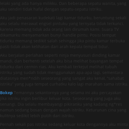
lelaki yang ada hanya milikku. Dan beberapa sepatu wanita, yang
aku sendiri tidak hafal dengan sepatu-sepatu istriku.
Aku jadi penasaran kudekati lagi kamar tidurku, beruntung sekali
aku selalu merawat engsel pintuku yang ternyata tidak terkunci,
karena memang tidak ada orang lain dirumah kami. Suara TV
dikamarku menyamarkan bunyi handle pintu. Posisi tempat
tidurku memang sedikit salah sehingga jika pintu kamar terbuka
pasti tidak akan kelihatan dari arah kepala tempat tidur.
Aku berjalan perlahan seperti ninja menyusuri dinding kamar
mandi, dan berhenti setelah aku bisa melihat bayangan tempat
tidurku dari cermin rias. Aku kembali terkejut melihat tubuh
istriku yang sudah tidak menggunakan apa-apa lagi, sementara
diatasnya men*ndih seseorang yang sangat aku kenal, “sahabat
istriku” yang juga tempat curhatku kalo lagi marahan sama istriku.
Bokep
Temannya sekantornya yang selama ini aku percayakan
jika istriku ingin berlibur keluar kota. Seseorang yang juga aku
senangi. Dia selalu membayangi pikiranku yang kadang ng*res
namun sedang bosan dengan wajah istriku. Keturunan cina yang
kulitnya sedikit lebih putih dari istriku.
Pernah sekali pas istriku sedang keluar kota dengannya aku minta