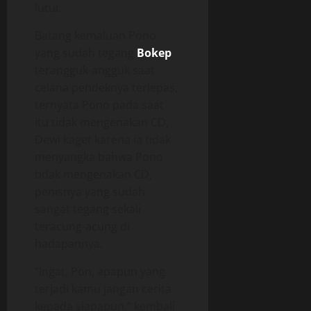
lutut.
Batang kemaluan Pono
yang sudah tegang
Bokep
terangguk-angguk saat
celana pendeknya terlepas,
ternyata Pono pada saat
itu tidak mengenakan CD,
Dewi kaget karena ia tidak
menyangka bahwa Pono
tidak mengenakan CD,
penisnya yang sudah
sangat tegang sekali
teracung-acung di
hadapannya.
“Ingat, Pon, apapun yang
terjadi kamu jangan cerita
kepada siapapun,” kembali