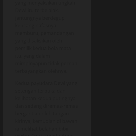
yang menyaksikan tingkah
Dewi itu terbelalak,
jantungnya berdegup
kencang nafasnya
memburu, pemandangan
yang disaksikan oleh
pemilik kedua bola mata
itu, yang dalam
mimpinyapun tidak pernah
terbayangkan olehnya.
Kedua payudara Dewi yang
setengah terbuka dan
kelihatan kedua putingnya
dan sedang diremas-remas
bergantian oleh tangan
kirinya, kemudian di bawah
ia melihat belahan bibir