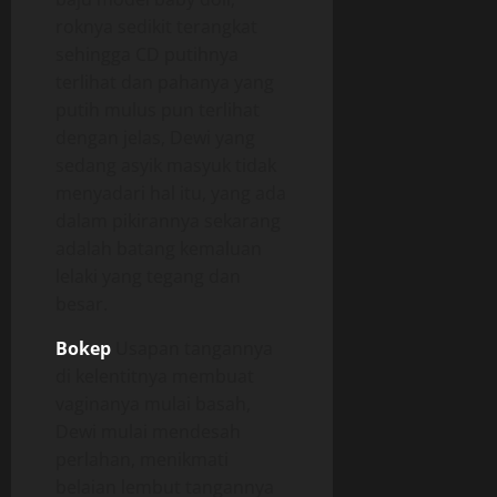
roknya sedikit terangkat
sehingga CD putihnya
terlihat dan pahanya yang
putih mulus pun terlihat
dengan jelas, Dewi yang
sedang asyik masyuk tidak
menyadari hal itu, yang ada
dalam pikirannya sekarang
adalah batang kemaluan
lelaki yang tegang dan
besar.
Bokep
Usapan tangannya
di kelentitnya membuat
vaginanya mulai basah,
Dewi mulai mendesah
perlahan, menikmati
belaian lembut tangannya