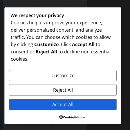
Pono yang belum pernah
We respect your privacy
melakukan seks ini,
Cookies help us improve your experience,
merasakan kenikmatan
deliver personalized content, and analyze
yang luar biasa,
traffic. You can choose which cookies to allow
kenikmatan yang belum
by clicking
Customize
. Click
Accept All
to
pernah ia alami selama ini,
consent or
Reject All
to decline non-essential
mulutnya mendesah-desah
cookies.
di tengah kesibukannya
menghisap-hisap payudara
Dewi, matanya merem
Customize
melek menikmati jepitan
lubang vagina Dewi pada
Reject All
penisnya, Pono merasakan
penisnya bergesekan
Accept All
dengan lubang vagina
Dewi, ia merasakan geli
Powered by
yang luar biasa, penisnya