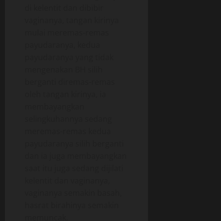
di kelentit dan dibibir
vaginanya, tangan kirinya
mulai meremas-remas
payudaranya, kedua
payudaranya yang tidak
mengenakan BH silih
berganti diremas-remas
oleh tangan kirinya, ia
membayangkan
selingkuhannya sedang
meremas-remas kedua
payudaranya silih berganti
dan ia juga membayangkan
saat itu juga sedang dijilati
kelentit dan vaginanya,
vaginanya semakin basah,
hasrat birahinya semakin
memuncak.