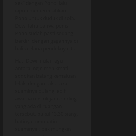
sex” dengan Pono, lalu
iapun memerintahkan
Pono untuk duduk di sofa.
Dewi tahu bahwa penis
Pono sudah pasti sedang
berdiri dengan gagahnya di
balik celana pendeknya itu.
Hati Dewi mulai ragu
antara ingin menikmati
sodokan batang kemaluan
lelaki dengan takut akan
suaminya pulang lebih
awal, ia melirik jam dinding
yang ada di ruangan
tersebut, pukul 13.30 siang,
hatinya membatin
suaminya tidak mungkin