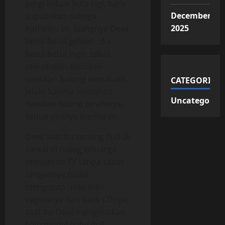
pergi keluar kota lagi, baru
December
kupuaskan dahaga
2025
bathinku ini. Siangnya Dewi
betul-betul gelisah, dia
betul-betul ingin sekali
merasakan sodokan-
sodokan batang kemaluan
CATEGORIES
lelaki, karena menahan
Uncategorize
desakan hasrat birahinya,
kedua pipinya memerah.
Dewi saat itu sedang duduk
santai di ruang keluarga
menonton TV tanpa sadar
tangannya mulai
mengusap-usap bibir
vaginanya dari balik CDnya,
saat itu Dewi mengenakan
baju model baby doll,