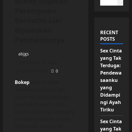
Bokep Majikan
Search
Perempuan
Bernafsu Liar
dipuaskan
RECENT
Pembantunya
POSTS
Sex Cinta
abjgs
yang Tak
December 24, 2025
Terduga:
17 minutes read
0
Pendewa
saanku
Bokep
Hari ini Dewi
yang
menerima telepon dari
Didampi
suaminya yang baru saja
ngi Ayah
kembali di Jakarta. Dari
Tiriku
airport suaminya langsung
menuju ke kantor, dalam
Sex Cinta
perjalanan menuju ke
yang Tak