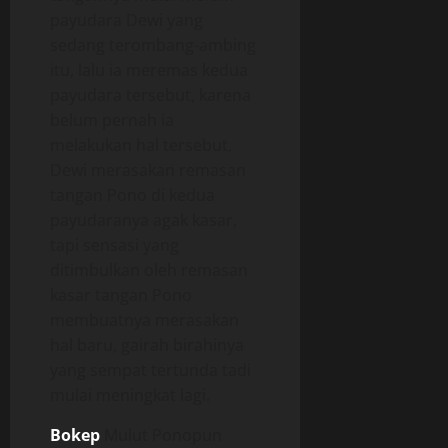
payudara Dewi yang
sedang terombang-ambing
itu, lalu ia meremas kedua
payudara tersebut, karena
belum pernah ia
melakukan hal tersebut,
Dewi merasakan remasan
tangan Pono di kedua
payudaranya agak kasar,
tapi sensasi yang
ditimbulkan oleh remasan
kasar tangan Pono
membuatnya merasakan
hal baru, gairah birahinya
yang sempat tertunda tadi
mulai meningkat lagi.
Bokep
Mulut Ponopun