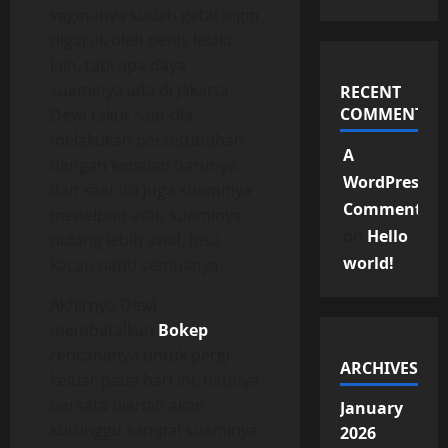
vaginanya sudah gatal ingin
digaruk oleh penis lelaki
lain, tapi apa daya
suaminya ada di Jakarta,
RECENT
COMMENTS
Dewi takut saat dia
melakukan persetubuhan
A
dengan kenalan barunya
WordPress
dan saat itu juga suaminya
Commenter
menelpon atau suaminya
on
Hello
pulang lebih awal, bisa
world!
kacau nanti semuanya.
Akhirnya Dewi
membatalkan
Bokep
rencananya untuk pergi
ARCHIVES
keluar pada hari ini, hatinya
berkata biarlah akan
January
kutunggu sampai suaminya
2026