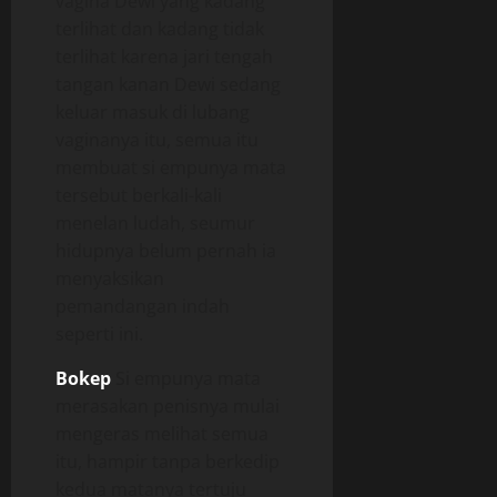
vagina Dewi yang kadang
terlihat dan kadang tidak
terlihat karena jari tengah
tangan kanan Dewi sedang
keluar masuk di lubang
vaginanya itu, semua itu
membuat si empunya mata
tersebut berkali-kali
menelan ludah, seumur
hidupnya belum pernah ia
menyaksikan
pemandangan indah
seperti ini.
Bokep
Si empunya mata
merasakan penisnya mulai
mengeras melihat semua
itu, hampir tanpa berkedip
kedua matanya tertuju