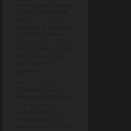
terlihat jari tengah tangan
kanannya sudah berada
dalam jepitan vaginanya,
dan terlihat jari tengahnya
sedang keluar masuk di
lubang vaginanya, terlihat
pantatnya naik-turun dari
kursinya seiring dengan
keluar masuk jari
tengahnya.
Dewi yang sedang
berusaha keras untuk
mencapai puncak birahinya
tidak menyadari ada
sepasang mata yang
sedang menyaksikan
aksinya. Kedua bola mata