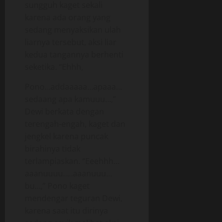
sungguh kaget sekali
karena ada orang yang
sedang menyaksikan ulah
liarnya tersebut, aksi liar
kedua tangannya berhenti
seketika. “Ehhh,
Pono…addaaaaa…apaaa…
sedaang apa kamuuu…,”
Dewi berkata dengan
terengah-engah, kaget dan
jengkel karena puncak
birahinya tidak
terlampiaskan. “Eeehhh…
aaanuuuu…..aaanuuu…
bu…,” Pono kaget
mendengar teguran Dewi,
karena saat itu dirinya