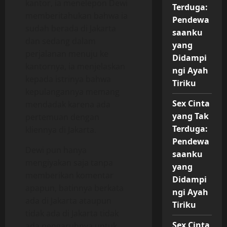
kantor, ia menelepon Dewi
Terduga:
memberitahukan bahwa ia
Pendewa
sudah berada di Jakarta
saanku
dan sedang dalam
yang
perjalanan menuju ke
Didampi
kantornya, ia menjelaskan
ngi Ayah
kepada istrinya bahwa
Tiriku
kepulangannya memang
Sex Cinta
mendadak karena ada
yang Tak
pertemuan dengan
Terduga:
kliennya di Jakarta.
Pendewa
Dewi pun hanya
saanku
mengiyakan saja tanpa
yang
memberikan komentar
Didampi
apapun, batinnya berkata
ngi Ayah
ada di Jakarta ataupun
Tiriku
tidak ada di Jakarta tidak
Sex Cinta
ada pengaruhnya untuk