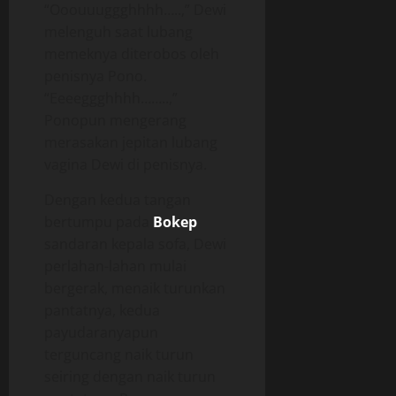
“Ooouuuggghhhh…..,” Dewi
melenguh saat lubang
memeknya diterobos oleh
penisnya Pono.
“Eeeeggghhhh……..,”
Ponopun mengerang
merasakan jepitan lubang
vagina Dewi di penisnya.
Dengan kedua tangan
bertumpu pada
Bokep
sandaran kepala sofa, Dewi
perlahan-lahan mulai
bergerak, menaik turunkan
pantatnya, kedua
payudaranyapun
terguncang naik turun
seiring dengan naik turun