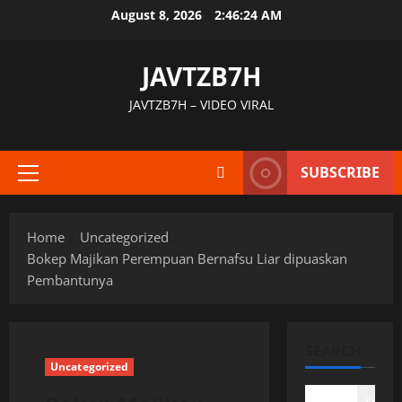
Skip
August 8, 2026
2:46:25 AM
to
content
JAVTZB7H
JAVTZB7H – VIDEO VIRAL
SUBSCRIBE
Primary
Menu
Home
Uncategorized
Bokep Majikan Perempuan Bernafsu Liar dipuaskan
Pembantunya
SEARCH
Uncategorized