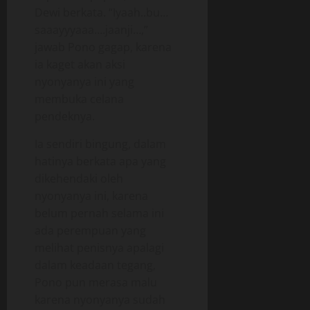
Dewi berkata. “Iyaah..bu…
saaayyyaaa….jaanji…,”
jawab Pono gagap, karena
ia kaget akan aksi
nyonyanya ini yang
membuka celana
pendeknya.
Ia sendiri bingung, dalam
hatinya berkata apa yang
dikehendaki oleh
nyonyanya ini, karena
belum pernah selama ini
ada perempuan yang
melihat penisnya apalagi
dalam keadaan tegang,
Pono pun merasa malu
karena nyonyanya sudah