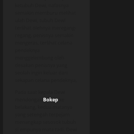
ketubuh Dewi, nafasnya
semakin memburu melihat
ulah Dewi, tubuh Dewi
terlihat olehnya meregang-
regang, penisnya semakin
mengeras, terlihat celana
pendeknya
menggelembung oleh
desakan penisnya yang
seolah ingin keluar dari
sekapan celana pendeknya,
Pada saat kepala Dewi
mendongak
Bokep
ke
belakang, kedua matanya
yang setengah terpejam
menangkap sesosok tubuh
si empunya mata tadi. Dewi