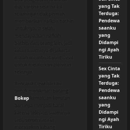
yang Tak
dia, karena selama ini
Terduga:
suaminya tidak pernah
Pendewa
memberikan nafkah bathin
saanku
untuknya, ia selalu
yang
mendapatkan nafkah
Didampi
bathin dari orang lain, jadi
ngi Ayah
kalau suaminya di Jakarta
Tiriku
malah membuat sulit Dewi
untuk melakukan aktivitas
Sex Cinta
seksnya.
yang Tak
Terduga:
Rencana Dewi hari ini
Pendewa
untuk menikmati batang
saanku
Bokep
kemaluan kenalan
yang
barunya menjadi batal
Didampi
karena telepon suaminya
ngi Ayah
tadi, sementara ia
Tiriku
merasakan lubang