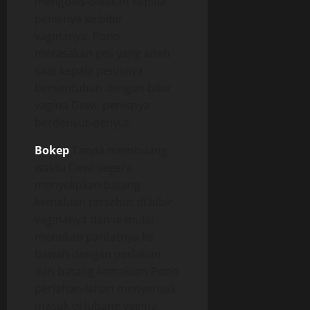
mengoles-oleskan kepala
penisnya ke bibir
vaginanya, Pono
merasakan geli yang aneh
saat kepala penisnya
bersentuhan dengan bibir
vagina Dewi, penisnya
berdenyut-denyut.
Bokep
Tanpa membuang
waktu Dewi segera
menyelipkan batang
kemaluan tersebut di bibir
vaginanya dan ia mulai
menekan pantatnya ke
bawah dengan perlahan
dan batang kemaluan Pono
perlahan-lahan menyeruak
masuk di lubang vagina