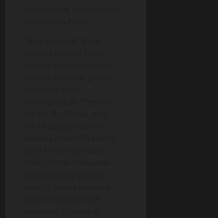
terpampang dengan jelas
di hadapan Pono.
“Anu..anu apa,” Dewi
berkata kepada Pono
dengan jengkel, karena
malu dan karena gejolak
birahinya tidak
terlampiaskan. “Eeehhh…
ini..ini..,Bu. Sayaa…mau
minta uang untuk beli
bahan pembersih kolam,
yang kita punya sudah
habis,” Pono menjawab
agak tergagap-gagap,
dengan kedua matanya
tetap tertuju ke arah
payudara Dewi yang