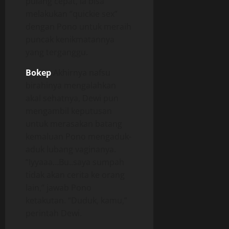
pulang cepat, ia bisa
melakukan “quickie sex”
dengan Pono untuk meraih
puncak kenikmatannya
yang terganggu.
Bokep
Akhirnya nafsu
birahinya mengalahkan
akal sehatnya, Dewi pun
mengambil keputusan
untuk merasakan batang
kemaluan Pono mengaduk-
aduk lubang vaginanya.
“Iyyaaa…Bu..saya sumpah
tidak akan cerita ke orang
lain,” jawab Pono
ketakutan. “Duduk, kamu,”
perintah Dewi.