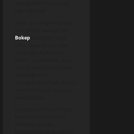
seolah-olah menantang
ingin diremas.
“Pon, apa yang kamu lihat
tadi, jangan sampai ada
Bokep
orang lain yang
tahu, kalau sampai ada
yang tahu, kamu saya
pecat,” ancam Dewi, dan
saat itu kedua mata Dewi
melirik ke arah
selangkangan Pono, dan ia
melihat tonjolan di celana
pendek Pono.
Pono betul-betul merasa
ketakutan dan merasa
bersalah dengan
kelakuannya yang melihat