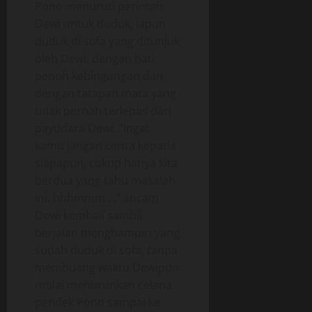
Pono menuruti perintah
Dewi untuk duduk, iapun
duduk di sofa yang ditunjuk
oleh Dewi, dengan hati
penuh kebingungan dan
dengan tatapan mata yang
tidak pernah terlepas dari
payudara Dewi. “Ingat
kamu jangan cerita kepada
siapapun, cukup hanya kita
berdua yang tahu masalah
ini, hhhmmm ..,” ancam
Dewi kembali sambil
berjalan menghampiri yang
sudah duduk di sofa, tanpa
membuang waktu Dewipun
mulai menurunkan celana
pendek Pono sampai ke