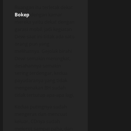
Ruangan itu terletak dekat
Bokep
dengan kamar
mereka yaitu dekat dengan
garasi mobil, jadi kegiatan
Dewi saat ini tidak ada satu
orang pun yang
melihatnya. Gejolak birahi
Dewi semakin meningkat,
desahannya semakin
sering terdengar, kedua
payudaranya yang tidak
mengenakan BH sudah
tidak tertutup apa-apa lagi,
Kedua putingnya sudah
mengeras dan mencuat
keluar, CDnya sudah
melorot sampai paha, dan