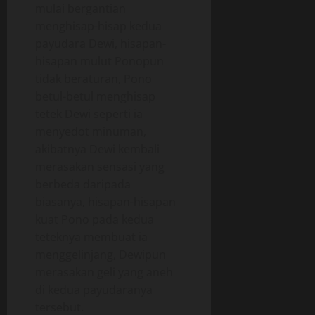
mulai bergantian
menghisap-hisap kedua
payudara Dewi, hisapan-
hisapan mulut Ponopun
tidak beraturan, Pono
betul-betul menghisap
tetek Dewi seperti ia
menyedot minuman,
akibatnya Dewi kembali
merasakan sensasi yang
berbeda daripada
biasanya, hisapan-hisapan
kuat Pono pada kedua
teteknya membuat ia
menggelinjang, Dewipun
merasakan geli yang aneh
di kedua payudaranya
tersebut.