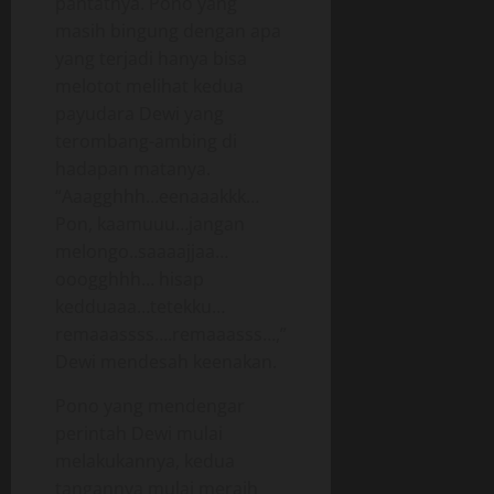
pantatnya. Pono yang
masih bingung dengan apa
yang terjadi hanya bisa
melotot melihat kedua
payudara Dewi yang
terombang-ambing di
hadapan matanya.
“Aaagghhh…eenaaakkk…
Pon, kaamuuu…jangan
melongo..saaaajjaa…
ooogghhh… hisap
kedduaaa…tetekku…
remaaassss….remaaasss…,”
Dewi mendesah keenakan.
Pono yang mendengar
perintah Dewi mulai
melakukannya, kedua
tangannya mulai meraih