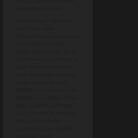
sedang asyik melihat aksi
nyonyanya tersebut.
Biarpun kaget tapi kedua
mata Pono tidak
melepaskan pandangannya
dari tubuh Dewi yang
masih agak terbuka, hal ini
tidak Dewi sadari karena ia
kaget dengan kehadiran
Pono di ruangan tersebut,
yang hanya Dewi ingat
lakukan saat ia berdiri dari
kursinya tadi adalah CDnya
yang ia benahi, sehingga
saat ia berdiri berhadapan
dengan Pono kedua
payudaranya yang putih
mulus itu masih