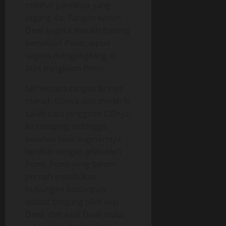
melihat penisnya yang
tegang itu. Tangan kanan
Dewi segera meraih batang
kemaluan Pono, iapun
segera mengangkang di
atas pangkuan Pono,
Sementara tangan kirinya
meraih CDnya dan menarik
salah satu pinggiran CDnya
ke samping, sehingga
belahan bibir vaginannya
terlihat dengan jelas oleh
Pono, Pono yang belum
pernah melakukan
hubungan badanpun
dibuat bingung oleh aksi
Dewi, dan saat Dewi mulai