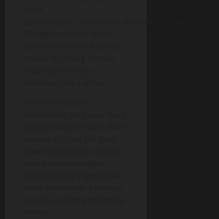
Dewi.
Ssleeeepppp…..bleeessss….bleeesss…..bleesss…
Dengan perlahan-lahan
penis Pono mulai melesak
masuk di lubang memek
Dewi dan akhirnya
terbenam seluruhnya,
Pono merasakan
kenikmatan yang luar biasa
yang belum pernah ia alami
selama ini, rasa geli yang
aneh menyelimuti dirinya,
saat penisnya terjepit
dalam lubang vagina Dewi,
Pono merasakan penisnya
seperti ada yang meremas-
remas.