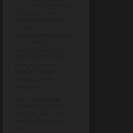
tubuh Dewi yang setengah
telanjang, tapi kedua
matanya tidak pernah
beranjak dari payudara
Dewi yang menggantung
dengan indahnya,
payudara Dewi yang putih
mulus dihiasi oleh kedua
putingnya yang merah
muda dan sudah
menyembul keluar dan
mengeras itu.
Setelah menimbang-
nimbang dengan segala
kemungkinannya, Dewi pun
mengambil keputusan
untuk melakukan “quickie