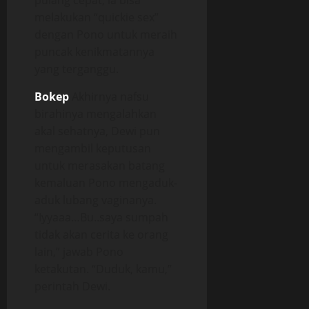
pulang cepat, ia bisa
melakukan “quickie sex”
dengan Pono untuk meraih
puncak kenikmatannya
yang terganggu.
Bokep
Akhirnya nafsu
birahinya mengalahkan
akal sehatnya, Dewi pun
mengambil keputusan
untuk merasakan batang
kemaluan Pono mengaduk-
aduk lubang vaginanya.
“Iyyaaa…Bu..saya sumpah
tidak akan cerita ke orang
lain,” jawab Pono
ketakutan. “Duduk, kamu,”
perintah Dewi.