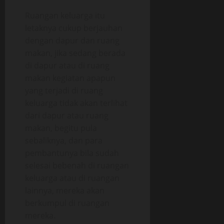
Ruangan keluarga itu
letaknya cukup berjauhan
dengan dapur dan ruang
makan, jika sedang berada
di dapur atau di ruang
makan kegiatan apapun
yang terjadi di ruang
keluarga tidak akan terlihat
dari dapur atau ruang
makan, begitu pula
sebaliknya, dan para
pembantunya bila sudah
selesai bebenah di ruangan
keluarga atau di ruangan
lainnya, mereka akan
berkumpul di ruangan
mereka.