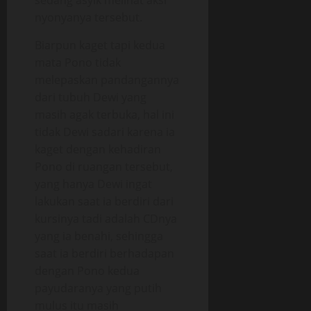
sedang asyik melihat aksi
nyonyanya tersebut.
Biarpun kaget tapi kedua
mata Pono tidak
melepaskan pandangannya
dari tubuh Dewi yang
masih agak terbuka, hal ini
tidak Dewi sadari karena ia
kaget dengan kehadiran
Pono di ruangan tersebut,
yang hanya Dewi ingat
lakukan saat ia berdiri dari
kursinya tadi adalah CDnya
yang ia benahi, sehingga
saat ia berdiri berhadapan
dengan Pono kedua
payudaranya yang putih
mulus itu masih