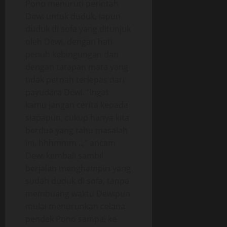
Pono menuruti perintah
Dewi untuk duduk, iapun
duduk di sofa yang ditunjuk
oleh Dewi, dengan hati
penuh kebingungan dan
dengan tatapan mata yang
tidak pernah terlepas dari
payudara Dewi. “Ingat
kamu jangan cerita kepada
siapapun, cukup hanya kita
berdua yang tahu masalah
ini, hhhmmm ..,” ancam
Dewi kembali sambil
berjalan menghampiri yang
sudah duduk di sofa, tanpa
membuang waktu Dewipun
mulai menurunkan celana
pendek Pono sampai ke