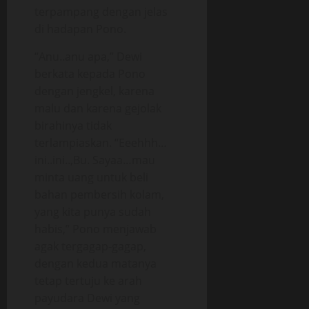
terpampang dengan jelas
di hadapan Pono.
“Anu..anu apa,” Dewi
berkata kepada Pono
dengan jengkel, karena
malu dan karena gejolak
birahinya tidak
terlampiaskan. “Eeehhh…
ini..ini..,Bu. Sayaa…mau
minta uang untuk beli
bahan pembersih kolam,
yang kita punya sudah
habis,” Pono menjawab
agak tergagap-gagap,
dengan kedua matanya
tetap tertuju ke arah
payudara Dewi yang