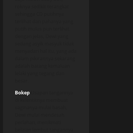
roknya sedikit terangkat
sehingga CD putihnya
terlihat dan pahanya yang
putih mulus pun terlihat
dengan jelas, Dewi yang
sedang asyik masyuk tidak
menyadari hal itu, yang ada
dalam pikirannya sekarang
adalah batang kemaluan
lelaki yang tegang dan
besar.
Bokep
Usapan tangannya
di kelentitnya membuat
vaginanya mulai basah,
Dewi mulai mendesah
perlahan, menikmati
belaian lembut tangannya