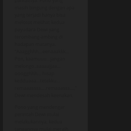
pantatnya. Pono yang
masih bingung dengan apa
yang terjadi hanya bisa
melotot melihat kedua
payudara Dewi yang
terombang-ambing di
hadapan matanya.
“Aaagghhh…eenaaakkk…
Pon, kaamuuu…jangan
melongo..saaaajjaa…
ooogghhh… hisap
kedduaaa…tetekku…
remaaassss….remaaasss…,”
Dewi mendesah keenakan.
Pono yang mendengar
perintah Dewi mulai
melakukannya, kedua
tangannya mulai meraih