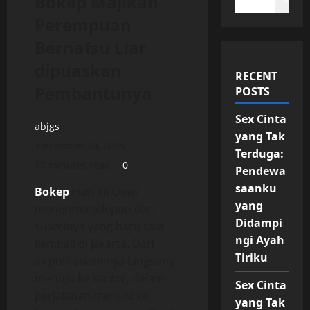
Bokep Majikan
Search
Perempuan
Bernafsu Liar
dipuaskan
RECENT
Pembantunya
POSTS
Sex Cinta
abjgs
yang Tak
December 24, 2025
Terduga:
17 minutes read
0
Pendewa
saanku
Bokep
Hari ini Dewi
yang
menerima telepon dari
Didampi
suaminya yang baru saja
ngi Ayah
kembali di Jakarta. Dari
Tiriku
airport suaminya langsung
menuju ke kantor, dalam
Sex Cinta
perjalanan menuju ke
yang Tak