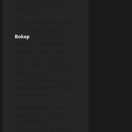
seolah-olah menantang
ingin diremas.
“Pon, apa yang kamu lihat
tadi, jangan sampai ada
Bokep
orang lain yang
tahu, kalau sampai ada
yang tahu, kamu saya
pecat,” ancam Dewi, dan
saat itu kedua mata Dewi
melirik ke arah
selangkangan Pono, dan ia
melihat tonjolan di celana
pendek Pono.
Pono betul-betul merasa
ketakutan dan merasa
bersalah dengan
kelakuannya yang melihat