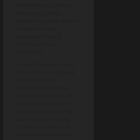
Dewi berkata. “Iyaah..bu…
saaayyyaaa….jaanji…,”
jawab Pono gagap, karena
ia kaget akan aksi
nyonyanya ini yang
membuka celana
pendeknya.
Ia sendiri bingung, dalam
hatinya berkata apa yang
dikehendaki oleh
nyonyanya ini, karena
belum pernah selama ini
ada perempuan yang
melihat penisnya apalagi
dalam keadaan tegang,
Pono pun merasa malu
karena nyonyanya sudah