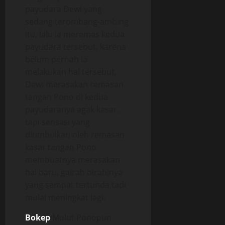
payudara Dewi yang
sedang terombang-ambing
itu, lalu ia meremas kedua
payudara tersebut, karena
belum pernah ia
melakukan hal tersebut,
Dewi merasakan remasan
tangan Pono di kedua
payudaranya agak kasar,
tapi sensasi yang
ditimbulkan oleh remasan
kasar tangan Pono
membuatnya merasakan
hal baru, gairah birahinya
yang sempat tertunda tadi
mulai meningkat lagi.
Bokep
Mulut Ponopun