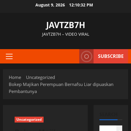
Skip
August 9, 2026
12:10:33 PM
to
content
JAVTZB7H
JAVTZB7H – VIDEO VIRAL
SUBSCRIBE
Primary
Menu
Home
Uncategorized
Bokep Majikan Perempuan Bernafsu Liar dipuaskan
Pembantunya
SEARCH
Uncategorized