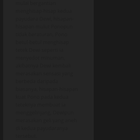
mulai bergantian
menghisap-hisap kedua
payudara Dewi, hisapan-
hisapan mulut Ponopun
tidak beraturan, Pono
betul-betul menghisap
tetek Dewi seperti ia
menyedot minuman,
akibatnya Dewi kembali
merasakan sensasi yang
berbeda daripada
biasanya, hisapan-hisapan
kuat Pono pada kedua
teteknya membuat ia
menggelinjang, Dewipun
merasakan geli yang aneh
di kedua payudaranya
tersebut.