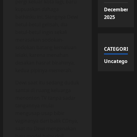
pergi keluar kota lagi, baru
kupuaskan dahaga
December
bathinku ini. Siangnya Dewi
2025
betul-betul gelisah, dia
betul-betul ingin sekali
merasakan sodokan-
sodokan batang kemaluan
CATEGORIES
lelaki, karena menahan
Uncategorize
desakan hasrat birahinya,
kedua pipinya memerah.
Dewi saat itu sedang duduk
santai di ruang keluarga
menonton TV tanpa sadar
tangannya mulai
mengusap-usap bibir
vaginanya dari balik CDnya,
saat itu Dewi mengenakan
baju model baby doll,