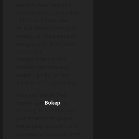
ketubuh Dewi, nafasnya
semakin memburu melihat
ulah Dewi, tubuh Dewi
terlihat olehnya meregang-
regang, penisnya semakin
mengeras, terlihat celana
pendeknya
menggelembung oleh
desakan penisnya yang
seolah ingin keluar dari
sekapan celana pendeknya,
Pada saat kepala Dewi
mendongak
Bokep
ke
belakang, kedua matanya
yang setengah terpejam
menangkap sesosok tubuh
si empunya mata tadi. Dewi