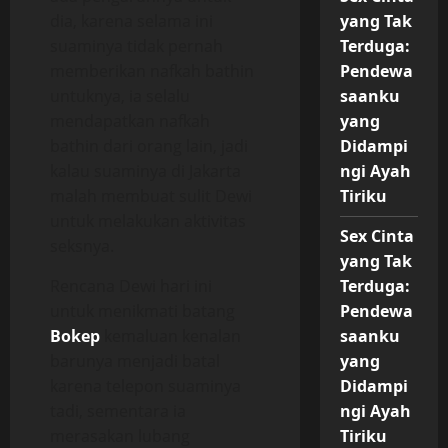
dia, karena selama ini
yang Tak
suaminya tidak pernah
Terduga:
memberikan nafkah bathin
Pendewa
untuknya, ia selalu
saanku
mendapatkan nafkah
yang
bathin dari orang lain, jadi
Didampi
kalau suaminya di Jakarta
ngi Ayah
malah membuat sulit Dewi
Tiriku
untuk melakukan aktivitas
Sex Cinta
seksnya.
yang Tak
Rencana Dewi hari ini
Terduga:
untuk menikmati batang
Pendewa
Bokep
kemaluan kenalan
saanku
barunya menjadi batal
yang
karena telepon suaminya
Didampi
tadi, sementara ia
ngi Ayah
merasakan lubang
Tiriku