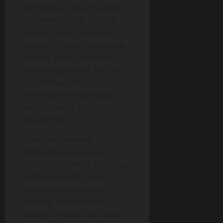
terlihat jari tengah tangan
kanannya sudah berada
dalam jepitan vaginanya,
dan terlihat jari tengahnya
sedang keluar masuk di
lubang vaginanya, terlihat
pantatnya naik-turun dari
kursinya seiring dengan
keluar masuk jari
tengahnya.
Dewi yang sedang
berusaha keras untuk
mencapai puncak birahinya
tidak menyadari ada
sepasang mata yang
sedang menyaksikan
aksinya. Kedua bola mata