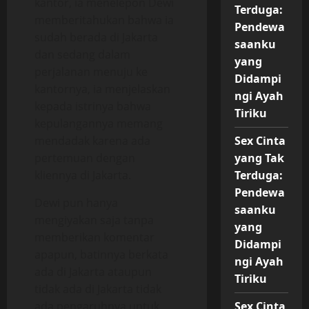
kantor, ia menelepon Dewi
Terduga:
memberitahukan bahwa ia
Pendewa
sudah berada di Jakarta
saanku
dan sedang dalam
yang
perjalanan menuju ke
Didampi
kantornya, ia menjelaskan
ngi Ayah
kepada istrinya bahwa
Tiriku
kepulangannya memang
mendadak karena ada
Sex Cinta
pertemuan dengan
yang Tak
kliennya di Jakarta.
Terduga:
Pendewa
Dewi pun hanya
saanku
mengiyakan saja tanpa
yang
memberikan komentar
Didampi
apapun, batinnya berkata
ngi Ayah
ada di Jakarta ataupun
Tiriku
tidak ada di Jakarta tidak
ada pengaruhnya untuk
Sex Cinta