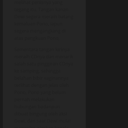
melihat penisnya yang
tegang itu. Tangan kanan
Dewi segera meraih batang
kemaluan Pono, iapun
segera mengangkang di
atas pangkuan Pono,
Sementara tangan kirinya
meraih CDnya dan menarik
salah satu pinggiran CDnya
ke samping, sehingga
belahan bibir vaginannya
terlihat dengan jelas oleh
Pono, Pono yang belum
pernah melakukan
hubungan badanpun
dibuat bingung oleh aksi
Dewi, dan saat Dewi mulai