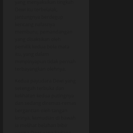
yang menyaksikan tingkah
Dewi itu terbelalak,
jantungnya berdegup
kencang nafasnya
memburu, pemandangan
yang disaksikan oleh
pemilik kedua bola mata
itu, yang dalam
mimpinyapun tidak pernah
terbayangkan olehnya.
Kedua payudara Dewi yang
setengah terbuka dan
kelihatan kedua putingnya
dan sedang diremas-remas
bergantian oleh tangan
kirinya, kemudian di bawah
ia melihat belahan bibir
vagina Dewi yang kadang