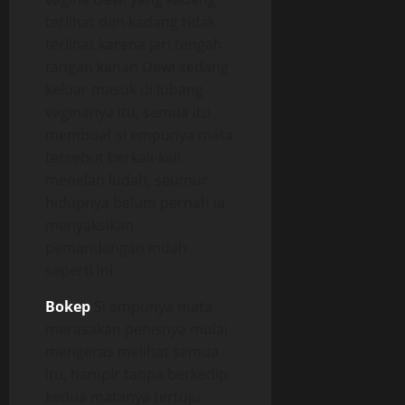
terlihat dan kadang tidak
terlihat karena jari tengah
tangan kanan Dewi sedang
keluar masuk di lubang
vaginanya itu, semua itu
membuat si empunya mata
tersebut berkali-kali
menelan ludah, seumur
hidupnya belum pernah ia
menyaksikan
pemandangan indah
seperti ini.
Bokep
Si empunya mata
merasakan penisnya mulai
mengeras melihat semua
itu, hampir tanpa berkedip
kedua matanya tertuju