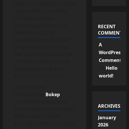
vaginanya sudah gatal ingin
digaruk oleh penis lelaki
lain, tapi apa daya
suaminya ada di Jakarta,
RECENT
Dewi takut saat dia
COMMENTS
melakukan persetubuhan
A
dengan kenalan barunya
WordPress
dan saat itu juga suaminya
Commenter
menelpon atau suaminya
on
Hello
pulang lebih awal, bisa
kacau nanti semuanya.
world!
Akhirnya Dewi
membatalkan
Bokep
rencananya untuk pergi
ARCHIVES
keluar pada hari ini, hatinya
berkata biarlah akan
January
kutunggu sampai suaminya
2026