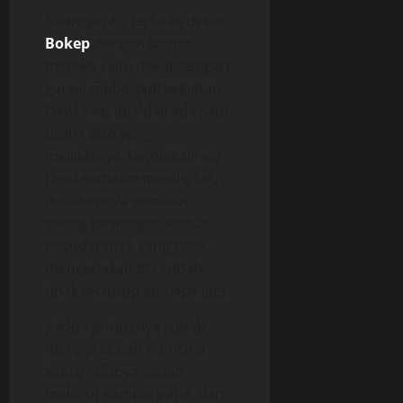
Ruangan itu terletak dekat
Bokep
dengan kamar
mereka yaitu dekat dengan
garasi mobil, jadi kegiatan
Dewi saat ini tidak ada satu
orang pun yang
melihatnya. Gejolak birahi
Dewi semakin meningkat,
desahannya semakin
sering terdengar, kedua
payudaranya yang tidak
mengenakan BH sudah
tidak tertutup apa-apa lagi,
Kedua putingnya sudah
mengeras dan mencuat
keluar, CDnya sudah
melorot sampai paha, dan