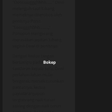
“Ooouuuggghhhh…..,” Dewi
melenguh saat lubang
memeknya diterobos oleh
penisnya Pono.
“Eeeeggghhhh……..,”
Ponopun mengerang
merasakan jepitan lubang
vagina Dewi di penisnya.
Dengan kedua tangan
bertumpu pada
Bokep
sandaran kepala sofa, Dewi
perlahan-lahan mulai
bergerak, menaik turunkan
pantatnya, kedua
payudaranyapun
terguncang naik turun
seiring dengan naik turun