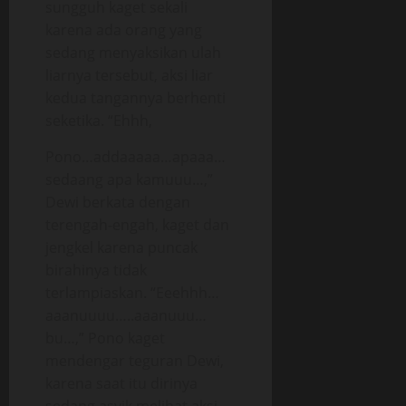
sungguh kaget sekali
karena ada orang yang
sedang menyaksikan ulah
liarnya tersebut, aksi liar
kedua tangannya berhenti
seketika. “Ehhh,
Pono…addaaaaa…apaaa…
sedaang apa kamuuu…,”
Dewi berkata dengan
terengah-engah, kaget dan
jengkel karena puncak
birahinya tidak
terlampiaskan. “Eeehhh…
aaanuuuu…..aaanuuu…
bu…,” Pono kaget
mendengar teguran Dewi,
karena saat itu dirinya