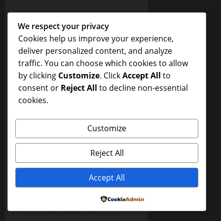
Pono yang belum pernah
melakukan seks ini,
We respect your privacy
merasakan kenikmatan
Cookies help us improve your experience,
yang luar biasa,
deliver personalized content, and analyze
kenikmatan yang belum
traffic. You can choose which cookies to allow
pernah ia alami selama ini,
by clicking
Customize
. Click
Accept All
to
mulutnya mendesah-desah
consent or
Reject All
to decline non-essential
di tengah kesibukannya
cookies.
menghisap-hisap payudara
Dewi, matanya merem
Customize
melek menikmati jepitan
lubang vagina Dewi pada
Reject All
penisnya, Pono merasakan
penisnya bergesekan
Accept All
dengan lubang vagina
Dewi, ia merasakan geli
Powered by
yang luar biasa, penisnya