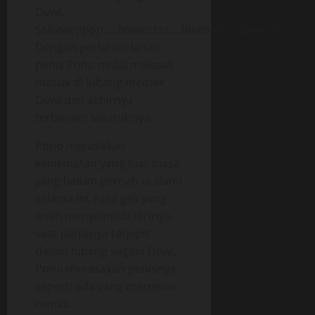
Dewi.
Ssleeeepppp…..bleeessss….bleeesss…..bleesss…
Dengan perlahan-lahan
penis Pono mulai melesak
masuk di lubang memek
Dewi dan akhirnya
terbenam seluruhnya,
Pono merasakan
kenikmatan yang luar biasa
yang belum pernah ia alami
selama ini, rasa geli yang
aneh menyelimuti dirinya,
saat penisnya terjepit
dalam lubang vagina Dewi,
Pono merasakan penisnya
seperti ada yang meremas-
remas.