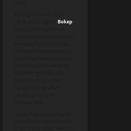
lutut.
Batang kemaluan Pono
yang sudah tegang
Bokep
terangguk-angguk saat
celana pendeknya terlepas,
ternyata Pono pada saat
itu tidak mengenakan CD,
Dewi kaget karena ia tidak
menyangka bahwa Pono
tidak mengenakan CD,
penisnya yang sudah
sangat tegang sekali
teracung-acung di
hadapannya.
“Ingat, Pon, apapun yang
terjadi kamu jangan cerita
kepada siapapun,” kembali