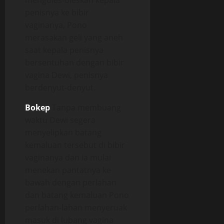
mengoles-oleskan kepala
penisnya ke bibir
vaginanya, Pono
merasakan geli yang aneh
saat kepala penisnya
bersentuhan dengan bibir
vagina Dewi, penisnya
berdenyut-denyut.
Bokep
Tanpa membuang
waktu Dewi segera
menyelipkan batang
kemaluan tersebut di bibir
vaginanya dan ia mulai
menekan pantatnya ke
bawah dengan perlahan
dan batang kemaluan Pono
perlahan-lahan menyeruak
masuk di lubang vagina