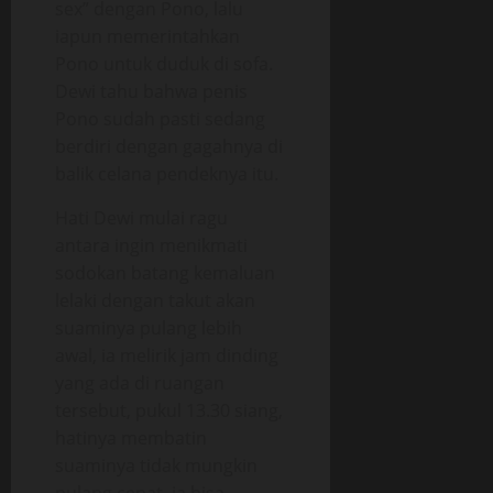
sex” dengan Pono, lalu
iapun memerintahkan
Pono untuk duduk di sofa.
Dewi tahu bahwa penis
Pono sudah pasti sedang
berdiri dengan gagahnya di
balik celana pendeknya itu.
Hati Dewi mulai ragu
antara ingin menikmati
sodokan batang kemaluan
lelaki dengan takut akan
suaminya pulang lebih
awal, ia melirik jam dinding
yang ada di ruangan
tersebut, pukul 13.30 siang,
hatinya membatin
suaminya tidak mungkin