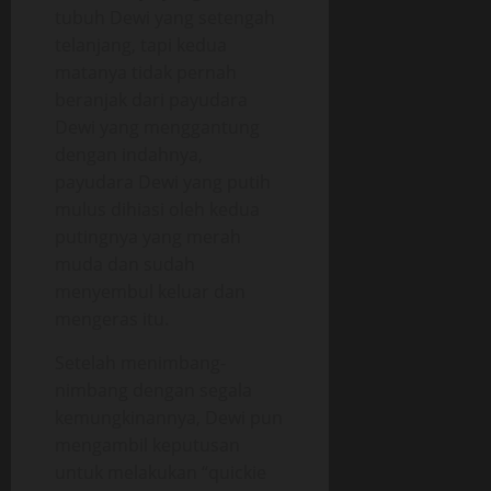
tubuh Dewi yang setengah
telanjang, tapi kedua
matanya tidak pernah
beranjak dari payudara
Dewi yang menggantung
dengan indahnya,
payudara Dewi yang putih
mulus dihiasi oleh kedua
putingnya yang merah
muda dan sudah
menyembul keluar dan
mengeras itu.
Setelah menimbang-
nimbang dengan segala
kemungkinannya, Dewi pun
mengambil keputusan
untuk melakukan “quickie