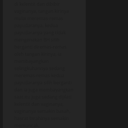
di kelentit dan dibibir
vaginanya, tangan kirinya
mulai meremas-remas
payudaranya, kedua
payudaranya yang tidak
mengenakan BH silih
berganti diremas-remas
oleh tangan kirinya, ia
membayangkan
selingkuhannya sedang
meremas-remas kedua
payudaranya silih berganti
dan ia juga membayangkan
saat itu juga sedang dijilati
kelentit dan vaginanya,
vaginanya semakin basah,
hasrat birahinya semakin
memuncak.