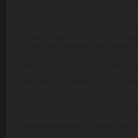
sebenernya menahan gejolak. Sindi terdiam d
kami di perjalanan menuju ke rumah.
Sampai di rumah Sari menyambutku dengan ci
tiga ku panas udah lebih dari 2 hari. Aku se
dan Sari menuju ke kamar di lantai 2 yang tel
‘Maa, cepetan yah’ aku beri isyarat agar Sari s
‘Sindi, mandi terus istirahat dulu yaa, ntar n
Sindi.
Singkatnya Andi harus segera dirawat di RS saa
‘Andi maunya ditemenin ama mama aja yaa? pi