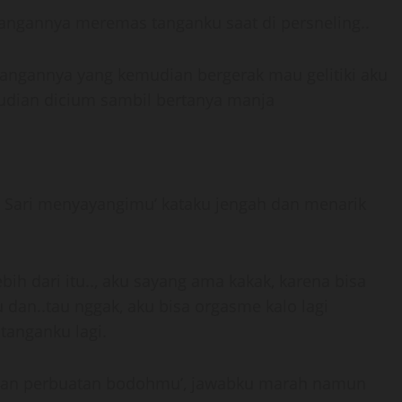
 tangannya meremas tanganku saat di persneling..
s tangannya yang kemudian bergerak mau gelitiki aku
udian dicium sambil bertanya manja
ti Sari menyayangimu’ kataku jengah dan menarik
bih dari itu.., aku sayang ama kakak, karena bisa
 dan..tau nggak, aku bisa orgasme kalo lagi
tanganku lagi.
ngan perbuatan bodohmu’, jawabku marah namun