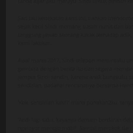
tanda agar aku ‘merayu’ Sindi untuk pindah ke
Sari tau kedekatan kami itu, bahkan mendoro
sejak kecil Sindi memang susah nurut dan b
tanggung jawab seorang kakak terhadap adik, 
kami lakukan.
Awal maret 2017, Sindi telepon memintaku un
gembira dengan berita itu dan segera mempe
jemput Sindi sendiri, karena anak bungsuku 
sendirian, padahal rencananya bersama Hendr
‘Kok, sendirian kak??’ mana ponakan2ku, tan
‘Andi lagi sakit, kayanya demam berdarah deh,
ngeloyor menuju mobil. Sambil merokok dan ber