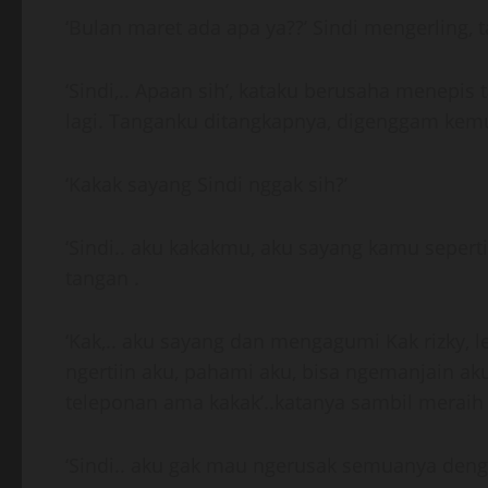
‘Bulan maret ada apa ya??’ Sindi mengerling,
‘Sindi,.. Apaan sih’, kataku berusaha menepi
lagi. Tanganku ditangkapnya, digenggam kem
‘Kakak sayang Sindi nggak sih?’
‘Sindi.. aku kakakmu, aku sayang kamu seper
tangan .
‘Kak,.. aku sayang dan mengagumi Kak rizky, le
ngertiin aku, pahami aku, bisa ngemanjain aku
teleponan ama kakak’..katanya sambil meraih 
‘Sindi.. aku gak mau ngerusak semuanya de