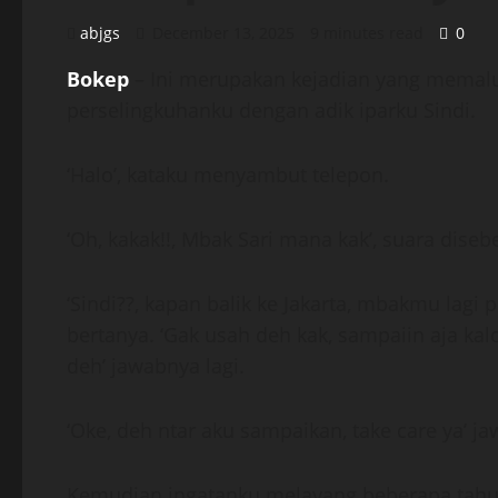
abjgs
December 13, 2025
9 minutes read
0
Bokep
– Ini merupakan kejadian yang memal
perselingkuhanku dengan adik iparku Sindi.
‘Halo’, kataku menyambut telepon.
‘Oh, kakak!!, Mbak Sari mana kak’, suara dise
‘Sindi??, kapan balik ke Jakarta, mbakmu lagi 
bertanya. ‘Gak usah deh kak, sampaiin aja ka
deh’ jawabnya lagi.
‘Oke, deh ntar aku sampaikan, take care ya’ 
Kemudian ingatanku melayang beberapa tahun 