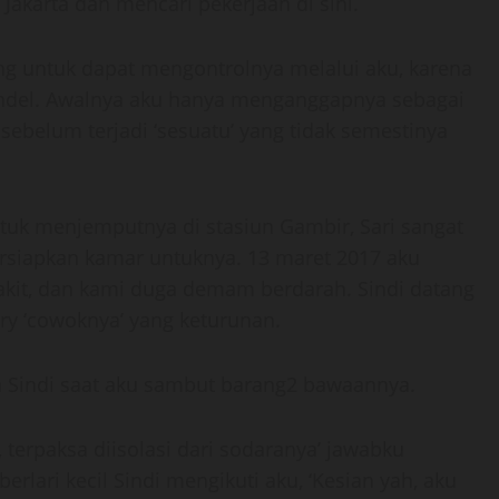
 Jakarta dan mencari pekerjaan di sini.
ng untuk dapat mengontrolnya melalui aku, karena
andel. Awalnya aku hanya menganggapnya sebagai
sebelum terjadi ‘sesuatu’ yang tidak semestinya
tuk menjemputnya di stasiun Gambir, Sari sangat
rsiapkan kamar untuknya. 13 maret 2017 aku
sakit, dan kami duga demam berdarah. Sindi datang
y ‘cowoknya’ yang keturunan.
ya Sindi saat aku sambut barang2 bawaannya.
 terpaksa diisolasi dari sodaranya’ jawabku
lari kecil Sindi mengikuti aku, ‘Kesian yah, aku