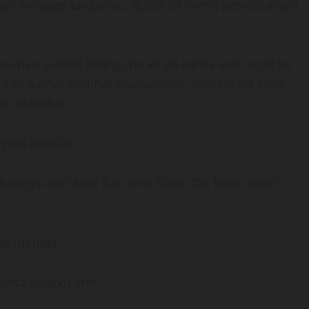
an melepas tanganku. Itulah 30 menit pembicaraan
uman sambil bilang mo ke RS karna andi anak ke
gera ke kamar melihat keadaannya, sementara Sindi
ah disiapkan.
egera bersiap.
gobrolnya deh’ kata Sari ama Sindi..OK boss sahut
t itu juga.
nta anakku lirih..