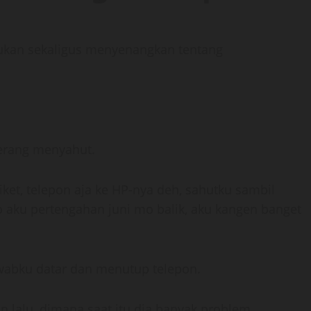
ukan sekaligus menyenangkan tentang
berang menyahut.
piket, telepon aja ke HP-nya deh, sahutku sambil
lo aku pertengahan juni mo balik, aku kangen banget
jawabku datar dan menutup telepon.
lalu, dimana saat itu dia banyak problem,..