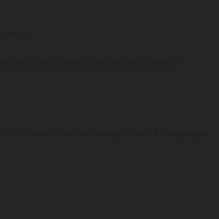
 mobil.
 mau kerja yang sesuai ama ijazahmu, khan?’
okmu, hahahaha’ aku tertawa geli karena pinggangku