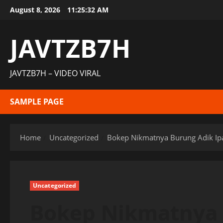
Skip
August 8, 2026
11:25:32 AM
to
content
JAVTZB7H
JAVTZB7H – VIDEO VIRAL
SAMPLE PAGE
Home
Uncategorized
Bokep Nikmatnya Burung Adik Ip
Uncategorized
Bokep Nikmatnya 