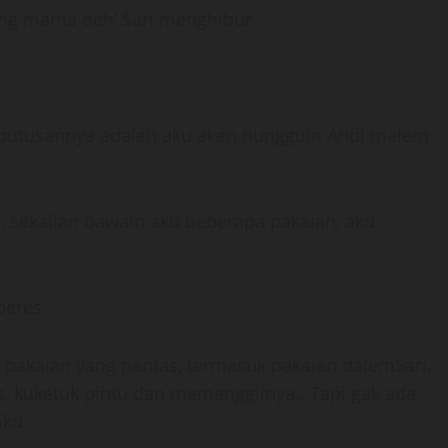
ang mama deh’ Sari menghibur.
keputusannya adalah aku akan nungguin Andi malem
ni, sekalian bawain aku beberapa pakaian, aku
beres.
pakaian yang pantas, termasuk pakaian dalemSari.
as, kuketuk pintu dan memanggilnya.. Tapi gak ada
iku