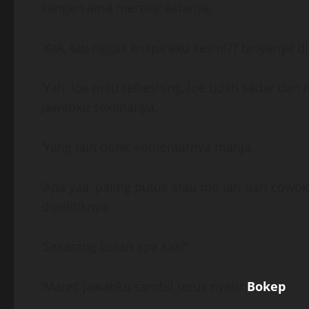
kangen ama mereka’ katanya.
‘Kak, tau nggak knapa aku kesini?? tanyanya di
‘Yah, loe mau refreshing, loe udah sadar dan
jawabku sekenanya.
‘Yang lain donk’ komentarnya manja.
‘Apa yaa, paling putus atau mo lari dari cow
digelitiknya.
‘Sekarang bulan apa kak?’
‘Maret’ jawabku sambil terus nyetir
Bokep