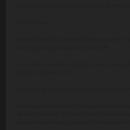
‘Iya sayang, mama akan temenin anak tersay
‘Janji ya maa..’
Setelah Andi tidur aku rundingan ama Sari, 
dan langsung berangkat kerja dari RS.
‘Paa, sekarang jemput Sindi ya.. ajak dia kesi
pengen ngobrol disini’.
‘Oke sayang’, jawabku setelah merasa semua 
Sesampainya di rumah, aku siapkan beberapa 
Aku naik ke lantai 2 (kamar Sindi) mo ambil t
sahutan, aku berasa gak enak dan telepon istr