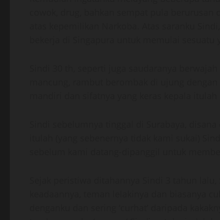
cowok, drug, bahkan sempat pula berurusan d
atas kepemilikan Narkoba. Atas saranku Sindi,
bekerja di Singapura untuk memulai sesuatu 
Sindi 30 th, seperti juga saudaranya berwajah 
mancung, rambut berombak di ujung dengan p
mandiri dan sifatnya yang keras kepala itula
Sindi sebelumnya tinggal di Surabaya, disana 
itulah (yang sebenernya tidak kami sukai) Sin
sebelum kami datang-dipanggil untuk member
Sejak peristiwa ditahannya Sindi 3 tahun lalu,
keadaannya, teman lelakinya dan biasanya cuk
denganku dan sering ‘curhat’ daripada kakakn