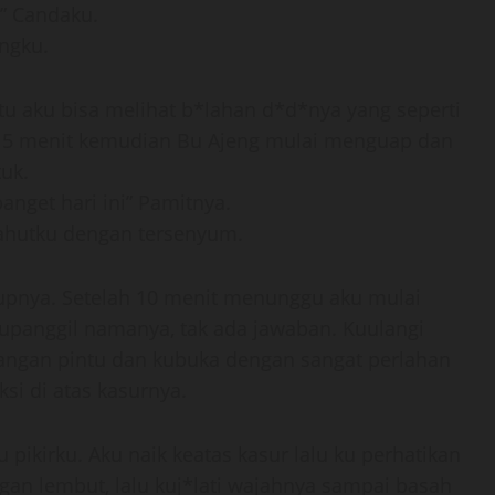
u” Candaku.
ngku.
u aku bisa melihat b*lahan d*d*nya yang seperti
ar 5 menit kemudian Bu Ajeng mulai menguap dan
uk.
anget hari ini” Pamitnya.
 Sahutku dengan tersenyum.
pnya. Setelah 10 menit menunggu aku mulai
u kupanggil namanya, tak ada jawaban. Kuulangi
egangan pintu dan kubuka dengan sangat perlahan
ksi di atas kasurnya.
 pikirku. Aku naik keatas kasur lalu ku perhatikan
gan lembut, lalu kuj*lati wajahnya sampai basah