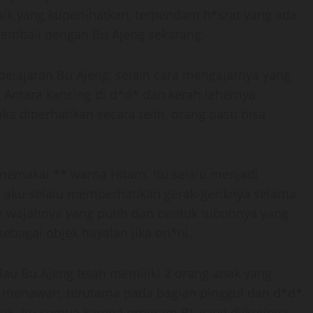
aik yang kuperlihatkan, terpendam h*srat yang ada
kembali dengan Bu Ajeng sekarang.
pelajaran Bu Ajeng, selain cara mengajarnya yang
 Antara kancing di d*d* dan kerah lehernya
ka diperhatikan secara teliti, orang pasti bisa
emakai ** warna Hitam. Itu selalu menjadi
 aku selalu memperhatikan gerak-geriknya selama
an wajahnya yang putih dan bentuk tubuhnya yang
agai objek hayalan jika on*ni.
alau Bu Ajeng telah memiliki 2 orang anak yang
h menawan, terutama pada bagian pinggul dan d*d*
uk. Itu semua karena program BL yang diikutinya