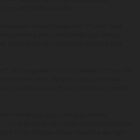
sung terlihat dihadapanku.
erdaya kini hanya ditutupi oleh ** hitam pada
 menggembung pada selangk*ngannya. B*tang
. Kudekati lalu ku tindih tubuh Bu Ajeng yang
p **, lalu tanganku menelusup kedalam **nya dan
 mem*lin-m*linnya. Dengan napas yang makin
kedua pay*daranya langsung membusung kedepan
ed*t dan kugigit-gigit put*ngnya sampai
a, C* pink Bu Ajeng tak mampu menutupi beberapa
alik C* itu. Kutahan h*srat itu karena aku ingin