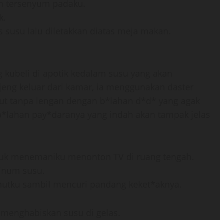
an tersenyum padaku.
k.
susu lalu diletakkan diatas meja makan.
 kubeli di apotik kedalam susu yang akan
eng keluar dari kamar, ia menggunakan daster
tut tanpa lengan dengan b*lahan d*d* yang agak
b*lahan pay*daranya yang indah akan tampak jelas
duk menemaniku menonton TV di ruang tengah.
inum susu.
Sahutku sambil mencuri pandang keket*aknya.
 menghabiskan susu di gelas.