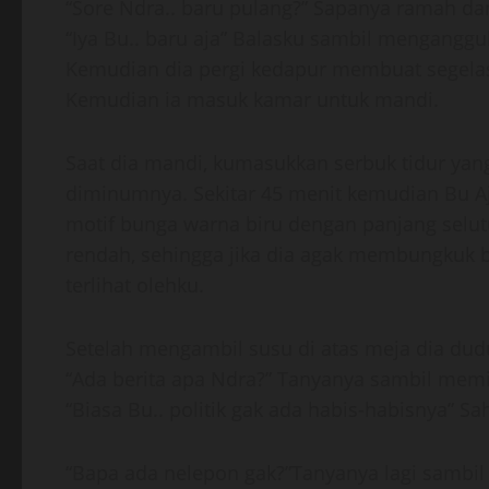
“Sore Ndra.. baru pulang?” Sapanya ramah d
“Iya Bu.. baru aja” Balasku sambil menganggu
Kemudian dia pergi kedapur membuat segelas 
Kemudian ia masuk kamar untuk mandi.
Saat dia mandi, kumasukkan serbuk tidur yang
diminumnya. Sekitar 45 menit kemudian Bu Aj
motif bunga warna biru dengan panjang selu
rendah, sehingga jika dia agak membungkuk 
terlihat olehku.
Setelah mengambil susu di atas meja dia du
“Ada berita apa Ndra?” Tanyanya sambil mem
“Biasa Bu.. politik gak ada habis-habisnya” 
“Bapa ada nelepon gak?”Tanyanya lagi sambil