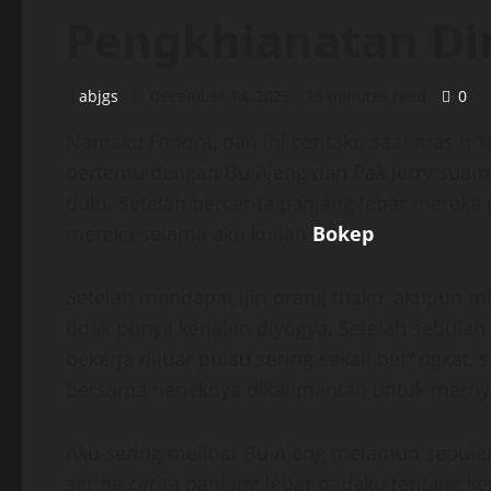
Pengkhianatan Dir
abjgs
December 14, 2025
13 minutes read
0
Namaku Fendra, dan ini ceritaku saat masih 1
bertemu dengan Bu Ajeng dan Pak Jerry suam
dulu. Setelah bercerita panjang lebar merek
mereka selama aku kuliah
Bokep
.
Setelah mendapat ijin orang tuaku, akupun 
tidak punya kenalan diyogya. Setelah sebulan 
bekerja diluar pulau sering sekali ber*ngkat,
bersama neneknya dikalimantan untuk mernye
Aku sering melihat Bu Ajeng melamun sepulan
sering cerita panjang lebar padaku tentang k