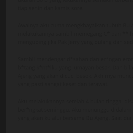
tiap senin dan kamis sore.
Awalnya aku cuma mengkhayalkan tubuh Bu A
melakukannya sambil memegang C* dan ** hit
menguping jika Pak Jerry yang pulang dan s
Sambil mendengar d*sahan dan er*ngan eroti
b*tang k*nt*lku yang lumayan besar. Dan bil
Ajeng yang akan dicuci besok. Akhirnya muncu
yang pasti sangat keset dan terawat.
Aku melakukannya setelah 4 bulan tinggal dis
ber*ngkat seminggu. Aku menunggu didalam
yang akan kulalui bersama Bu Ajeng. Saat di