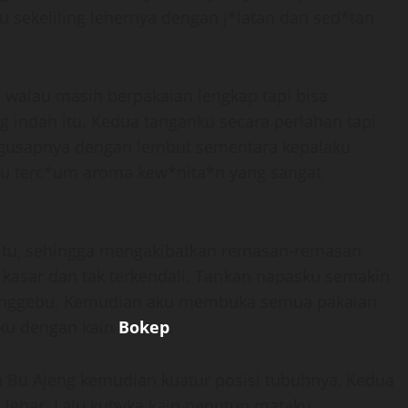
sekeliling lehernya dengan j*latan dan sed*tan
 walau masih berpakaian lengkap tapi bisa
 indah itu. Kedua tanganku secara perlahan tapi
engusapnya dengan lembut sementara kepalaku
 itu terc*um aroma kew*nita*n yang sangat
tu, sehingga mengakibatkan remasan-remasan
kasar dan tak terkendali. Tarikan napasku semakin
menggebu. Kemudian aku membuka semua pakaian
ku dengan kain
Bokep
.
eh Bu Ajeng kemudian kuatur posisi tubuhnya, Kedua
 lebar. Lalu kubvka kain penutup mataku,