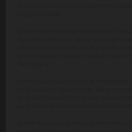
kemudian c*umanku turun kelehernya. Kusapu 
hingga memerah.
Setelah puas kuturunkan kepalaku ked*d*nya,
kurasakan kekenyalan sepasang pay*dara yang
pasti meraih kedua bukit kembar itu lalu m
turun keselangk*ngnnya. Dibalik kain daster
mer*ngsang.
Kuhirup puas-puas wangi yang memabukkan i
yang kulakukan kepay*dara Bu Ajeng menjadi 
berat seiring dengan h*srat yang semakin 
yang mnelekat ditubuhku, dan menutup mata
Setelah itu kubuka daster yang dikenakan ol
tangan di atas kepala dan kaki yang membuka