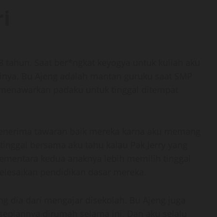
i
8 tahun. Saat ber*ngkat keyogya untuk kuliah aku
inya. Bu Ajeng adalah mantan guruku saat SMP
a menawarkan padaku untuk tinggal ditempat
menerima tawaran baik mereka karna aku memang
tinggal bersama aku tahu kalau Pak Jerry yang
 sementara kedua anaknya lebih memilih tinggal
lesaikan pendidikan dasar mereka.
g dia dari mengajar disekolah. Bu Ajeng juga
esepiannya dirumah selama ini. Dan aku selalu