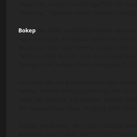
“Belum Bu, mungkin masih ngel*nin istri bar
“Nakal ya..” Tegurnya sambil mencubit pingga
Bokep
Aku tidak menghindar karena dengan it
ingin melompat dari dalam dasternya. Sekit
kepalanya mulai jatuh karena sangat mengant
“Ndra ibu tidur duluan.. Gak tau kok ngantuk b
“Mungkin tadi terlalu diforsir tenaganya Bu”
Kemudian Bu Ajeng masuk kamar dan menutu
beraksi, kuketuk pintunya pelan tiga kali lal
sekali lagi tetap tak ada jawaban, kuputar p
dan kututup keras-keras. Bu Ajeng tidak berea
Kulihat jam dinding, 18:13 masih banyak waktu
wajahnya, cantik sekali. Kuc*um bib*rnya den