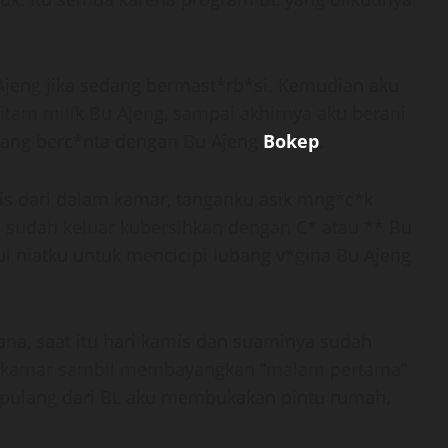
jeng jika sedang bermast*rb*si. Kemudian aku
am milik Bu Ajeng, sampai akhirnya aku berani
edang berc*nta dengan Bu Ajeng
Bokep
.
s dari dalam kamar, tanganku asik mng*c*k
a sudah keluar kubersihkan dengan C* atau ** Bu
l niatku untuk mencicipi lubang v*gina Bu Ajeng
ana, saat itu hari kamis dan suaminya sudah
 kamar sambil membayangkan “malam pertama”
a pulang dari BL aku membukakan pintu rumah.