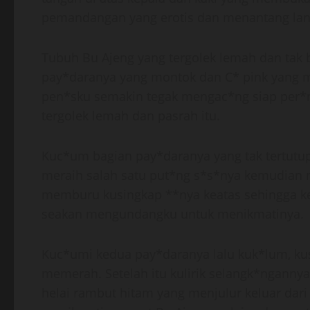
pemandangan yang erotis dan menantang lang
Tubuh Bu Ajeng yang tergolek lemah dan tak b
pay*daranya yang montok dan C* pink yang
pen*sku semakin tegak mengac*ng siap per*ng
tergolek lemah dan pasrah itu.
Kuc*um bagian pay*daranya yang tak tertutu
meraih salah satu put*ng s*s*nya kemudian
memburu kusingkap **nya keatas sehingga 
seakan mengundangku untuk menikmatinya.
Kuc*umi kedua pay*daranya lalu kuk*lum, kus
memerah. Setelah itu kulirik selangk*nganny
helai rambut hitam yang menjulur keluar dari b