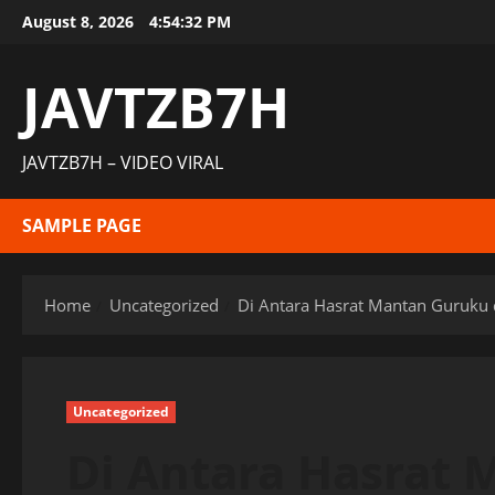
Skip
August 8, 2026
4:54:33 PM
to
content
JAVTZB7H
JAVTZB7H – VIDEO VIRAL
SAMPLE PAGE
Home
Uncategorized
Di Antara Hasrat Mantan Guruku 
Uncategorized
Di Antara Hasrat