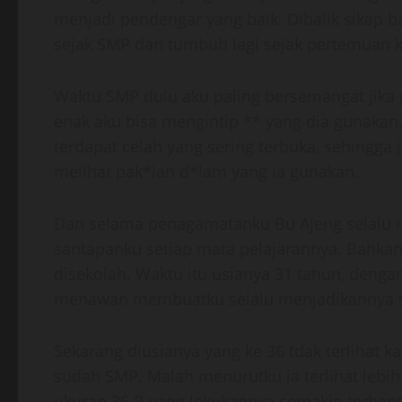
menjadi pendengar yang baik. Dibalik sikap b
sejak SMP dan tumbuh lagi sejak pertemuan 
Waktu SMP dulu aku paling bersemangat jika 
enak aku bisa mengintip ** yang dia gunakan.
terdapat celah yang sering terbuka, sehingga ji
melihat pak*ian d*lam yang ia gunakan.
Dan selama penagamatanku Bu Ajeng selalu m
santapanku setiap mata pelajarannya. Bahkan
disekolah. Waktu itu usianya 31 tahun, deng
menawan membuatku selalu menjadikannya seb
Sekarang diusianya yang ke 36 tdak terlihat k
sudah SMP. Malah menurutku ia terlihat lebi
ukuran 36 B yang lekukannya semakin terbent