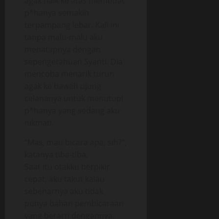
agak naik ke atas membuat
p*hanya semakin
terpampang lebar. Kali ini
tanpa malu-malu aku
menatapnya dengan
sepengetahuan Syanti. Dia
mencoba menarik turun
agak ke bawah ujung
celananya untuk menutupi
p*hanya yang sedang aku
nikmati.
“Mas, mau bicara apa, sih?”,
katanya tiba-tiba.
Saat itu otakku berpikir
cepat, aku takut kalau
sebenarnya aku tidak
punya bahan pembicaraan
yang berarti dengannya.