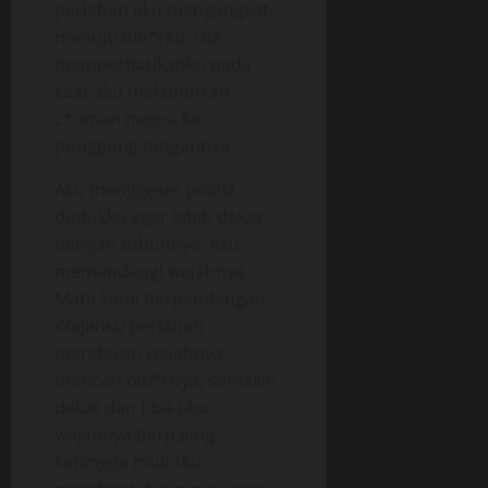
perlahan aku mengangkat
menuju bib*rku. Dia
memperhatikanku pada
saat aku melabuhkan
c*uman mesra ke
punggung tangannya.
Aku menggeser posisi
dudukku agar lebih dekat
dengan tubuhnya. Aku
memandangi wajahnya.
Mata kami berpandangan.
Wajahku perlahan
mendekati wajahnya,
mencari bib*rnya, semakin
dekat dan tiba-tiba
wajahnya berpaling
sehingga mulutku