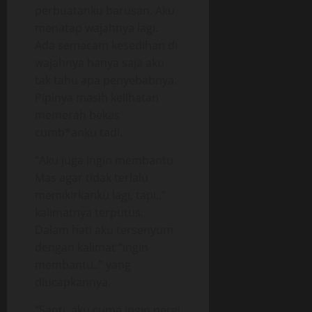
perbuatanku barusan. Aku
menatap wajahnya lagi.
Ada semacam kesedihan di
wajahnya hanya saja aku
tak tahu apa penyebabnya.
Pipinya masih kelihatan
memerah bekas
cumb*anku tadi.
“Aku juga ingin membantu
Mas agar tidak terlalu
memikirkanku lagi, tapi..”
kalimatnya terputus.
Dalam hati aku tersenyum
dengan kalimat “ingin
membantu..” yang
diucapkannya.
“Santi, aku cuma ingin pergi