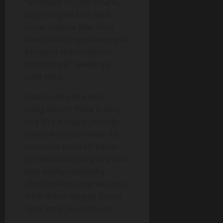
“Mestinya sih jam 5 nanti,
tapi mungkin bisa lebih
lama, soalnya Mas Yoda
hari ini ada tugas kelompok
bersama teman-teman
trainingnya”, jawabnya
agak kesal.
Saat itu kira-kira jam 1
siang berarti Yoda pulang
kira-kira 4 atau 5 jam lagi,
pikiranku mulai nakal. Aku
mencoba mencari bahan
pembicaraan yang kira-kira
bisa memperpanjang
obrolan kami agar aku bisa
lebih dekat dengan Syanti.
Agak lama aku terdiam.