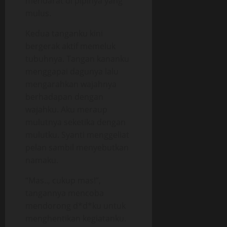
mendarat di pipinya yang
mulus.
Kedua tanganku kini
bergerak aktif memeluk
tubuhnya. Tangan kananku
menggapai dagunya lalu
mengarahkan wajahnya
berhadapan dengan
wajahku. Aku meraup
mulutnya seketika dengan
mulutku. Syanti menggeliat
pelan sambil menyebutkan
namaku.
“Mas.., cukup mas!”,
tangannya mencoba
mendorong d*d*ku untuk
menghentikan kegiatanku.