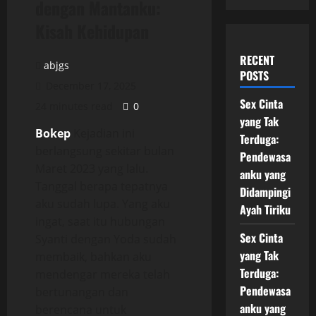
dengan Mantanku:
Kisah Kehidupan
RECENT
abjgs
POSTS
December 17, 2025
Sex Cinta
24 minutes read
0
yang Tak
Bokep
Kejadian ini
Terduga:
berlangsung sekitar bulan
Pendewasa
Maret 2023 yang lalu.
anku yang
Tanggal berapa tepatnya
Didampingi
aku sudah lupa. Yang aku
Ayah Tiriku
ingat, saat itu hubungan
Sex Cinta
Syanti dengan Yoda sudah
yang Tak
membaik, bahkan aku
Terduga:
mendengar mereka telah
Pendewasa
bertunangan dan
anku yang
berencana untuk