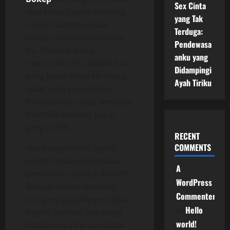
Sex Cinta
akui kalau Syanti memang
yang Tak
cantik, bahkan terlalu
Terduga:
cantik untuk ukuran Yoda
Pendewasa
itu. Padahal kalau
anku yang
menurutku sih, adalah hal
Didampingi
yang biasa kalau serorang
Ayah Tiriku
lelaki yang penampilan
fisiknya biasa saja, ternyata
memiliki seorang pacar
yang cantik.
RECENT
COMMENTS
Aku mengatakan Syanti
cantik, bukan merupakan
A
penilaianku yang subyektif.
WordPress
Banyak teman-temanku
Commenter
lain yang juga berpendapat
on
Hello
begitu. Bahkan beberapa
world!
diantaranya berpendapat