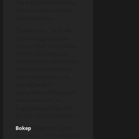
Aku menghentikan aksiku,
lalu pura-pura meminta
maaf kepadanya.
“Maafkan aku, Santi.. aku
nggak sanggup lagi jika
setiap malam memimpikan
dirimu”, aku pura-pura
menunduk lagi seolah-olah
menyesali perbuatanku.
“Aku mengerti Mas, aku
juga nggak bisa
menyalahkan Mas karena
mimpi-mimpimu itu.
Bagaimanapun juga, kita
pernah merasa deket Mas”,
Bokep
Sepertinya Syanti
memafkan dan memaklumi