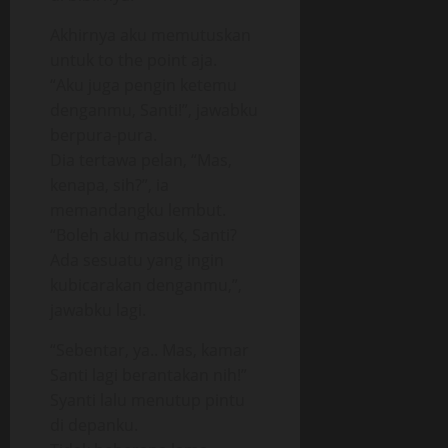
Akhirnya aku memutuskan
untuk to the point aja.
“Aku juga pengin ketemu
denganmu, Santi!”, jawabku
berpura-pura.
Dia tertawa pelan, “Mas,
kenapa, sih?”, ia
memandangku lembut.
“Boleh aku masuk, Santi?
Ada sesuatu yang ingin
kubicarakan denganmu,”,
jawabku lagi.
“Sebentar, ya.. Mas, kamar
Santi lagi berantakan nih!”
Syanti lalu menutup pintu
di depanku.