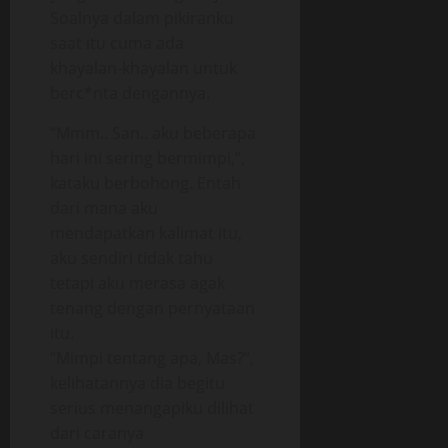
Soalnya dalam pikiranku
saat itu cuma ada
khayalan-khayalan untuk
berc*nta dengannya.
“Mmm.. San.. aku beberapa
hari ini sering bermimpi,”,
kataku berbohong. Entah
dari mana aku
mendapatkan kalimat itu,
aku sendiri tidak tahu
tetapi aku merasa agak
tenang dengan pernyataan
itu.
“Mimpi tentang apa, Mas?”,
kelihatannya dia begitu
serius menangapiku dilihat
dari caranya