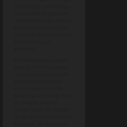
Yoda minggu sebelumnya,
secara tidak sengaja kami
menemukan suatu peluang
bisnis yang mungkin bisa
dikerjakan bersama antara
kantorku dengan
kantornya.
Pikiran dagangku segera
jalan dan aku menjanjikan
untuk menitipkan sebuah
proposal kepada Yoda
untuk dibahas oleh tim
kantornya di Malang. Siang
itu, sehabis meeting
dengan salah satu klienku
di sebuah kantor di daerah
Kuningan, aku berencana