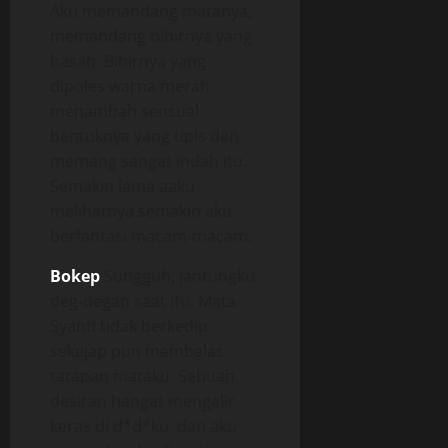
Aku memandang matanya,
memandang bibirnya yang
basah. Bibirnya yang
dipoles warna merah
menambah sensual
bentuknya yang tipis dan
memang sangat indah itu.
Semakin lama aaku
melihatnya semakin aku
berfantasi macam-macam.
Bokep
Sungguh, jantungku
deg-degan saat itu. Mata
Syanti tidak berkedip
sekejap pun membalas
tatapan mataku. Sebuah
desiran hangat mengalir
keras di d*d*ku, dan aku