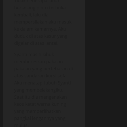
Tidak beberapa lama
berselang pintu terbuka
kembali, lalu dia
mempersilakan aku masuk
ke dalam kamarnya. Aku
duduk di atas kasur yang
digelar di atas lantai.
Syanti masih sibuk
membereskan pakaian-
pakaian yang bertebaran di
atas sandaran kursi sofa.
Aku menatap tubuh Syanti
yang membelakangiku.
Saat itu dia mengenakan
kaos ketat warna kuning
yang memperlihatkan
pangkal lengannya yang
mulus.