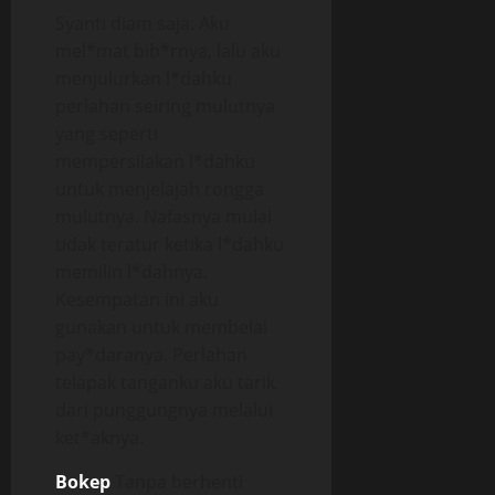
Syanti diam saja. Aku
mel*mat bib*rnya, lalu aku
menjulurkan l*dahku
perlahan seiring mulutnya
yang seperti
mempersilakan l*dahku
untuk menjelajah rongga
mulutnya. Nafasnya mulai
tidak teratur ketika l*dahku
memilin l*dahnya.
Kesempatan ini aku
gunakan untuk membelai
pay*daranya. Perlahan
telapak tanganku aku tarik
dari punggungnya melalui
ket*aknya.
Bokep
Tanpa berhenti