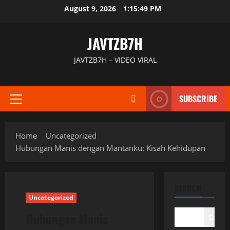
Skip
August 9, 2026
1:15:50 PM
to
content
JAVTZB7H
JAVTZB7H – VIDEO VIRAL
SUBSCRIBE
Primary
Menu
Home
Uncategorized
Hubungan Manis dengan Mantanku: Kisah Kehidupan
SEARCH
Uncategorized
Hubungan Manis
Search