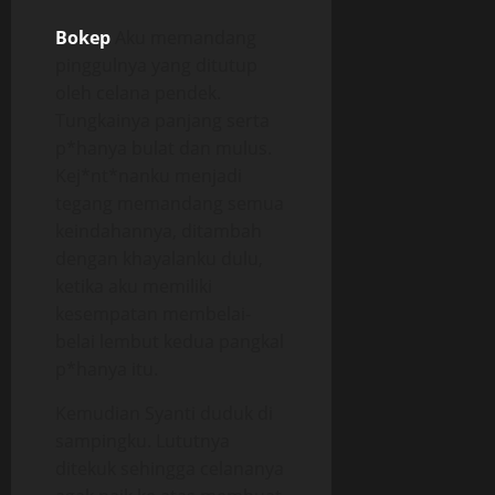
Bokep
Aku memandang
pinggulnya yang ditutup
oleh celana pendek.
Tungkainya panjang serta
p*hanya bulat dan mulus.
Kej*nt*nanku menjadi
tegang memandang semua
keindahannya, ditambah
dengan khayalanku dulu,
ketika aku memiliki
kesempatan membelai-
belai lembut kedua pangkal
p*hanya itu.
Kemudian Syanti duduk di
sampingku. Lututnya
ditekuk sehingga celananya