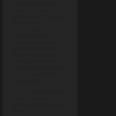
Aku sambil tersenyum
menatapnya seraya
bertanya, “Kamu nggak ke
kantor hari ini?”
“Lagi kurang enak badan
nih, Mas, tadi Santi
bangunnya kesiangan, jadi
males banget ke kantor”,
jawabnya singkat, sambil
menggigit bibir bawahnya.
Ada rasa menyesal kenapa
dia harus membolos ke
kantor hari ini.
“Terus, Yoda biasanya jam
berapa pulangnya, Santi?”,
tanyaku sekedar berbasa-
basi.