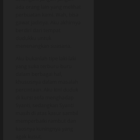
ada orang lain yang melihat
perbuatan kami. Wah, bisa
gawat jadinya. Aku akhirnya
berdiri dari tempat
dudukku untuk
menenangkan suasana.
Aku bukanlah tipe laki-laki
yang suka terburu-buru
dalam berbagai hal,
khususnya dalam masalah
percintaan. Aku kini duduk
di kursi sofa menghadap
Syanti, sedangkan Syanti
masih di atas kasur sambil
memperbaiki rambut dan
kaosnya kuningnya yang
agak kusut.