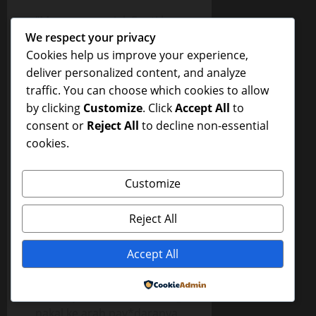
“Mas, mau ngajak Santi ke
We respect your privacy
mana, sih”, Syanti menatap
Cookies help us improve your experience,
wajahku.
deliver personalized content, and analyze
“Pokoknya tempat di mana
traffic. You can choose which cookies to allow
tidak ada orang yang bisa
by clicking
Customize
. Click
Accept All
to
mengganggu ketenangan
consent or
Reject All
to decline non-essential
kita, Santi”, jawabku sambil
cookies.
memandang permukaan
d*d*nya yang baru saja
aku remas-reMas.
Customize
Syanti duduk sambil
Reject All
bersandar dengan kedua
tangan di belakang untuk
Accept All
menahan tubuhnya.
pay*daranya jadi kelihatan
Powered by
menonjol. Aku memandang
nakal ke arah pay*daranya