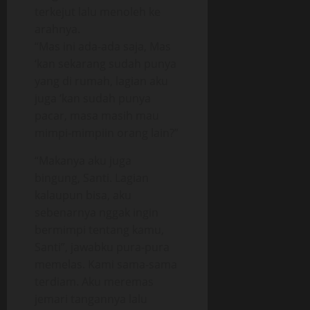
terkejut lalu menoleh ke
arahnya.
“Mas ini ada-ada saja, Mas
‘kan sekarang sudah punya
yang di rumah, lagian aku
juga ‘kan sudah punya
pacar, masa masih mau
mimpi-mimpiin orang lain?”
“Makanya aku juga
bingung, Santi. Lagian
kalaupun bisa, aku
sebenarnya nggak ingin
bermimpi tentang kamu,
Santi”, jawabku pura-pura
memelas. Kami sama-sama
terdiam. Aku meremas
jemari tangannya lalu