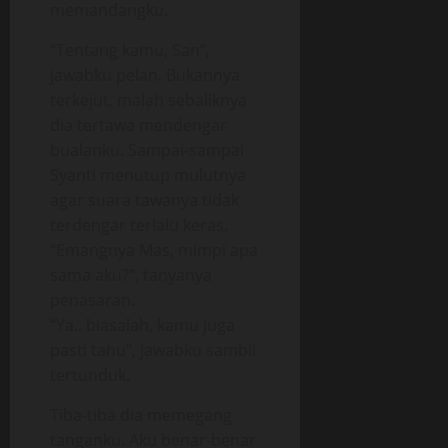
memandangku.
“Tentang kamu, San”,
jawabku pelan. Bukannya
terkejut, malah sebaliknya
dia tertawa mendengar
bualanku. Sampai-sampai
Syanti menutup mulutnya
agar suara tawanya tidak
terdengar terlalu keras.
“Emangnya Mas, mimpi apa
sama aku?”, tanyanya
penasaran.
“Ya.. biasalah, kamu juga
pasti tahu”, jawabku sambil
tertunduk.
Tiba-tiba dia memegang
tanganku. Aku benar-benar