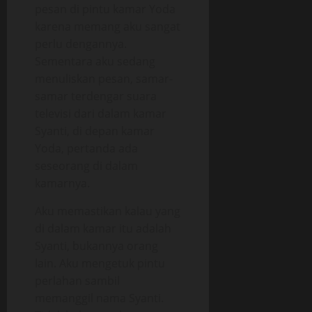
pesan di pintu kamar Yoda
karena memang aku sangat
perlu dengannya.
Sementara aku sedang
menuliskan pesan, samar-
samar terdengar suara
televisi dari dalam kamar
Syanti, di depan kamar
Yoda, pertanda ada
seseorang di dalam
kamarnya.
Aku memastikan kalau yang
di dalam kamar itu adalah
Syanti, bukannya orang
lain. Aku mengetuk pintu
perlahan sambil
memanggil nama Syanti.