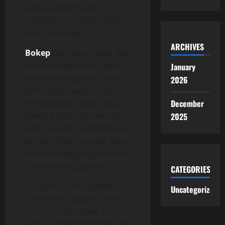
sama, bahwa Syanti
memiliki s*x appeal yang
luar biasa tinggi.
ARCHIVES
Bokep
Bagi kaum lelaki, jika
memandang mata Syanti,
January
boleh jadi langsung akan
2026
berfantasi macam-macam.
Percaya atau tidak, mata
December
Syanti begitu sayu seolah-
2025
olah ‘pasrah’ ditambah lagi
dengan bibirnya yang seksi
dan suka digigit-gigit, kalau
Syanti sedang gemes.
CATEGORIES
Sungguh suatu ciptaan
Uncategorized
Tuhan yang sangat eksotis
dan sensual. Ketika aku
sempat mengobrol dengan