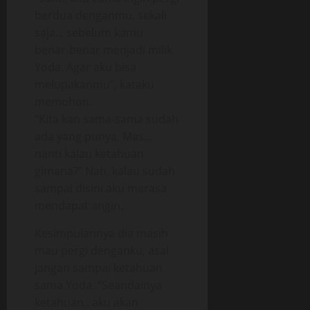
berdua denganmu, sekali
saja.., sebelum kamu
benar-benar menjadi milik
Yoda. Agar aku bisa
melupakanmu”, kataku
memohon.
“Kita kan sama-sama sudah
ada yang punya, Mas..,
nanti kalau ketahuan
gimana?” Nah, kalau sudah
sampai disini aku merasa
mendapat angin.
Kesimpulannya dia masih
mau pergi denganku, asal
jangan sampai ketahuan
sama Yoda. “Seandainya
ketahuan.. aku akan