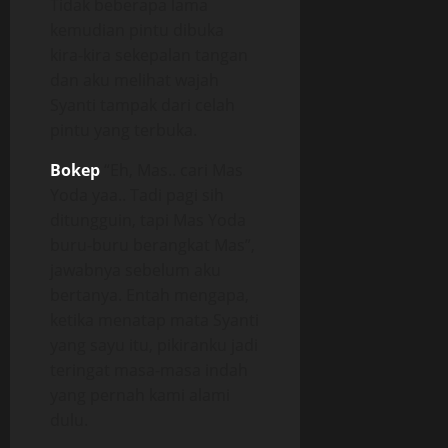
Tidak beberapa lama
kemudian pintu dibuka
kira-kira sekepalan tangan
dan aku melihat wajah
Syanti tampak dari celah
pintu yang terbuka.
Bokep
“Eh, Mas.. cari Mas
Yoda yaa.. Tadi pagi sih
ditungguin, tapi Mas Yoda
buru-buru berangkat Mas”,
jawabnya sebelum aku
bertanya. Entah mengapa,
ketika menatap mata Syanti
yang sayu itu, pikiranku jadi
teringat masa-masa indah
yang pernah kami alami
dulu.