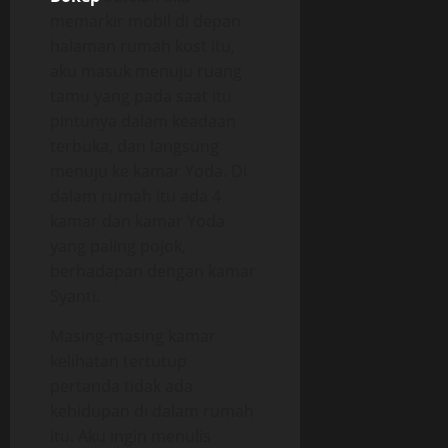
memarkir mobil di depan
halaman rumah kost itu,
aku masuk menuju ruang
tamu yang pada saat itu
pintunya dalam keadaan
terbuka, dan langsung
menuju ke kamar Yoda. Di
dalam rumah itu ada 4
kamar dan kamar Yoda
yang paling pojok,
berhadapan dengan kamar
Syanti.
Masing-masing kamar
kelihatan tertutup
pertanda tidak ada
kehidupan di dalam rumah
itu. Aku ingin menulis