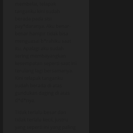
membelai, telapak
tanganku kini sudah
berada pada sisi
pay*daranya. Aku benar-
benar hampir tidak bisa
menguasai b*rahiku saat
itu. Apalagi aku sudah
sering membayangkan
kesempatan seperti saat ini
terulang lagi bersamanya.
Kini telapak tanganku
sudah berada di atas
gundukan daging di atas
d*d*nya.
Tidak terlalu besar dan
tidak terlalu kecil, justru
yang seperti ini yang paling