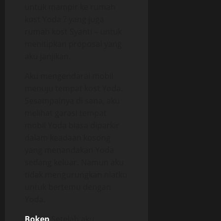
untuk mampir ke rumah
kost Yoda ? yang juga
rumah kost Syanti – untuk
menitipkan proposal yang
aku janjikan.
Aku mengendarai mobil
menuju tempat kost Yoda.
Sesampainya di sana, aku
melihat garasi tempat
mobil Yoda biasa diparkir
dalam keadaan kosong
yang menandakan Yoda
sedang keluar. Namun aku
tidak mengurungkan niatku
untuk bertemu dengan
Yoda.
Bokep
Setelah aku