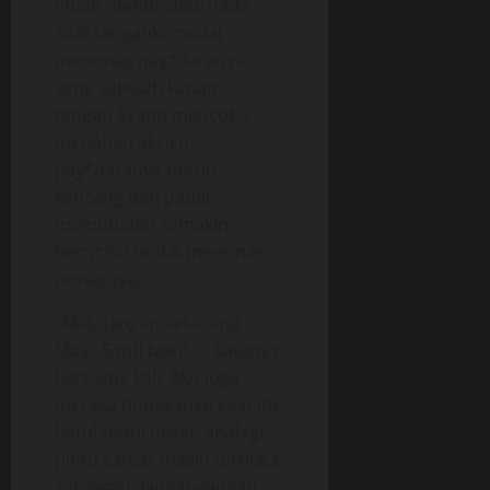
indah menurutku. Pada
saat tanganku mulai
meremas pay*daranya
yang sebelah kanan,
tangan Syanti mencoba
menahan aksiku.
pay*daranya masih
kencang dan padat
membuatku semakin
bern*fsu untuk meremas-
remasnya.
“Mas, jangan sekarang
Mas.. Santi takut..”, katanya
berulang kali. Aku juga
merasa tindakanku saat itu
betul-betul nekat, apalagi
pintu kamar masih terbuka
setengah. Jangan-jangan