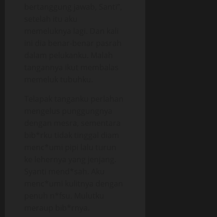
bertanggung jawab, Santi”,
setelah itu aku
memeluknya lagi. Dan kali
ini dia benar-benar pasrah
dalam pelukanku. Malah
tangannya ikut membalas
memeluk tubuhku.
Telapak tanganku perlahan
mengelus punggungnya
dengan mesra, sementara
bib*rku tidak tinggal diam
menc*umi pipi lalu turun
ke lehernya yang jenjang.
Syanti mend*sah. Aku
menc*umi kulitnya dengan
penuh n*fsu. Mulutku
meraup bib*rnya.