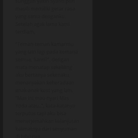
sungguh yakin Syanti pun
masih memiliki getar rasa
yang sama denganku.
Setelah agak lama kami
terdiam,
“Teman-teman kamarmu
yang lain lagi pada kemana
semua, Santi?”, dengan
mata menatap sekeliling
aku bertanya sekenaku,
menanyakan keberadaan
anak-anak kost yang lain.
“Mas ini mau nyari Mas
Yoda atau..”, kata-katanya
terputus tapi aku bisa
menerjemahkan kelanjutan
kalimatnya dari senyuman
di bibirnya.