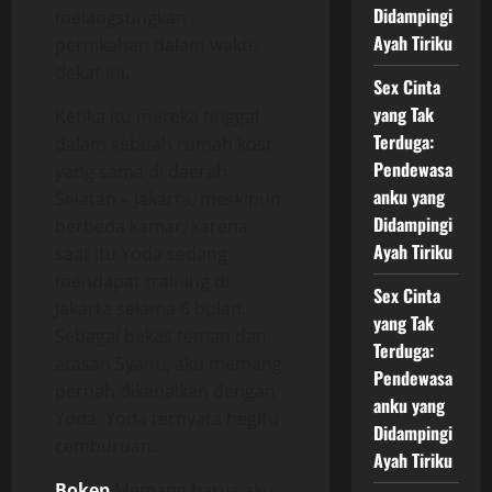
Didampingi
melangsungkan
Ayah Tiriku
pernikahan dalam waktu
dekat ini.
Sex Cinta
yang Tak
Ketika itu mereka tinggal
Terduga:
dalam sebuah rumah kost
Pendewasa
yang sama di daerah
anku yang
Selatan – Jakarta, meskipun
Didampingi
berbeda kamar, karena
Ayah Tiriku
saat itu Yoda sedang
mendapat training di
Sex Cinta
Jakarta selama 6 bulan.
yang Tak
Sebagai bekas teman dan
Terduga:
atasan Syanti, aku memang
Pendewasa
pernah dikenalkan dengan
anku yang
Yoda. Yoda ternyata begitu
Didampingi
cemburuan.
Ayah Tiriku
Bokep
Memang harus aku