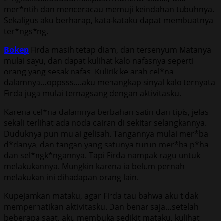
mer*ntih dan menceracau memuji keindahan tubuhnya.
Sekaligus aku berharap, kata-kataku dapat membuatnya
ter*ngs*ng.
Bokep
Firda masih tetap diam, dan tersenyum Matanya
mulai sayu, dan dapat kulihat kalo nafasnya seperti
orang yang sesak nafas. Kulirik ke arah cel*na
dalamnya…oppsss….aku menangkap sinyal kalo ternyata
Firda juga mulai ternagsang dengan aktivitasku.
Karena cel*na dalamnya berbahan satin dan tipis, jelas
sekali terlihat ada noda cairan di sekitar selangkannya.
Duduknya pun mulai gelisah. Tangannya mulai mer*ba
d*danya, dan tangan yang satunya turun mer*ba p*ha
dan sel*ngk*ngannya. Tapi Firda nampak ragu untuk
melakukannya. Mungkin karena ia belum pernah
melakukan ini dihadapan orang lain.
Kupejamkan mataku, agar Firda tau bahwa aku tidak
memperhatikan aktivitasku. Dan benar saja…setelah
beberapa saat, aku membuka sedikit mataku, kulihat