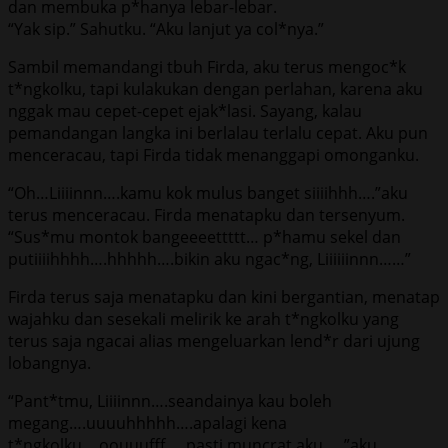
dan membuka p*hanya lebar-lebar.
“Yak sip.” Sahutku. “Aku lanjut ya col*nya.”
Sambil memandangi tbuh Firda, aku terus mengoc*k
t*ngkolku, tapi kulakukan dengan perlahan, karena aku
nggak mau cepet-cepet ejak*lasi. Sayang, kalau
pemandangan langka ini berlalau terlalu cepat. Aku pun
menceracau, tapi Firda tidak menanggapi omonganku.
“Oh…Liiiinnn….kamu kok mulus banget siiiihhh….”aku
terus menceracau. Firda menatapku dan tersenyum.
“Sus*mu montok bangeeeettttt… p*hamu sekel dan
putiiiihhhh….hhhhh….bikin aku ngac*ng, Liiiiiinnn……”
Firda terus saja menatapku dan kini bergantian, menatap
wajahku dan sesekali melirik ke arah t*ngkolku yang
terus saja ngacai alias mengeluarkan lend*r dari ujung
lobangnya.
“Pant*tmu, Liiiinnn….seandainya kau boleh
megang….uuuuhhhhh….apalagi kena
t*ngkolku….oouuufff…..pasti muncrat aku….,”aku