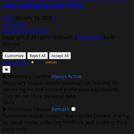
yang Didampingi Ayah Tiriku
abjgs
January 12, 2026
0
CERDAS4D
AROMA4D
MAHJONG
Copyright © All rights reserved.
|
MoreNews
by AF
themes.
Customize
Reject All
Accept All
Powered by
✖
►
Necessary Cookies
Always Active
Necessary cookies enable essential site features like
secure log-ins and consent preference adjustments.
They do not store personal data.
None
►
Functional Cookies
Remark
Functional cookies support features like content sharing
on social media, collecting feedback, and enabling third-
party tools.