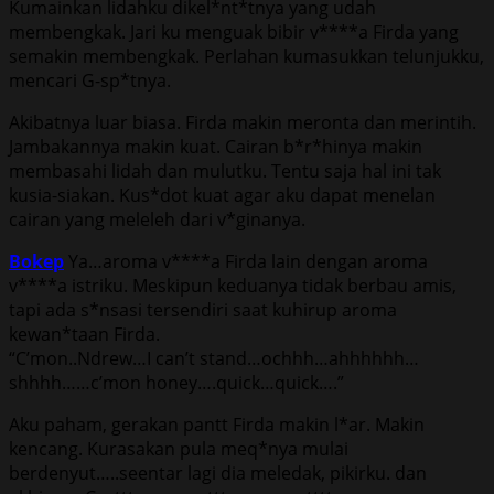
Kumainkan lidahku dikel*nt*tnya yang udah
membengkak. Jari ku menguak bibir v****a Firda yang
semakin membengkak. Perlahan kumasukkan telunjukku,
mencari G-sp*tnya.
Akibatnya luar biasa. Firda makin meronta dan merintih.
Jambakannya makin kuat. Cairan b*r*hinya makin
membasahi lidah dan mulutku. Tentu saja hal ini tak
kusia-siakan. Kus*dot kuat agar aku dapat menelan
cairan yang meleleh dari v*ginanya.
Bokep
Ya…aroma v****a Firda lain dengan aroma
v****a istriku. Meskipun keduanya tidak berbau amis,
tapi ada s*nsasi tersendiri saat kuhirup aroma
kewan*taan Firda.
“C’mon..Ndrew…I can’t stand…ochhh…ahhhhhh…
shhhh……c’mon honey….quick…quick….”
Aku paham, gerakan pantt Firda makin l*ar. Makin
kencang. Kurasakan pula meq*nya mulai
berdenyut…..seentar lagi dia meledak, pikirku. dan