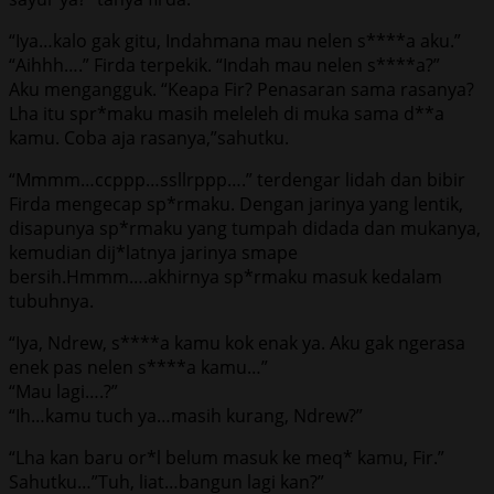
“Iya…kalo gak gitu, Indahmana mau nelen s****a aku.”
“Aihhh….” Firda terpekik. “Indah mau nelen s****a?”
Aku mengangguk. “Keapa Fir? Penasaran sama rasanya?
Lha itu spr*maku masih meleleh di muka sama d**a
kamu. Coba aja rasanya,”sahutku.
“Mmmm…ccppp…ssllrppp….” terdengar lidah dan bibir
Firda mengecap sp*rmaku. Dengan jarinya yang lentik,
disapunya sp*rmaku yang tumpah didada dan mukanya,
kemudian dij*latnya jarinya smape
bersih.Hmmm….akhirnya sp*rmaku masuk kedalam
tubuhnya.
“Iya, Ndrew, s****a kamu kok enak ya. Aku gak ngerasa
enek pas nelen s****a kamu…”
“Mau lagi….?”
“Ih…kamu tuch ya…masih kurang, Ndrew?”
“Lha kan baru or*l belum masuk ke meq* kamu, Fir.”
Sahutku…”Tuh, liat…bangun lagi kan?”