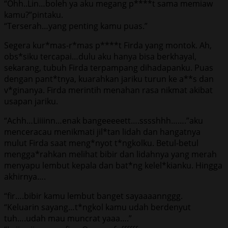
“Ohh..Lin…boleh ya aku megang p****t sama memiaw
kamu?”pintaku.
“Terserah…yang penting kamu puas.”
Segera kur*mas-r*mas p****t Firda yang montok. Ah,
obs*siku tercapai…dulu aku hanya bisa berkhayal,
sekarang, tubuh Firda terpampang dihadapanku. Puas
dengan pant*tnya, kuarahkan jariku turun ke a**s dan
v*ginanya. Firda merintih menahan rasa nikmat akibat
usapan jariku.
“Achh…Liiiinn…enak bangeeeeett….sssshhh…….”aku
menceracau menikmati jil*tan lidah dan hangatnya
mulut Firda saat meng*nyot t*ngkolku. Betul-betul
mengga*rahkan melihat bibir dan lidahnya yang merah
menyapu lembut kepala dan bat*ng kelel*kianku. Hingga
akhirnya….
“fir….bibir kamu lembut banget sayaaaannggg.
“Keluarin sayang…t*ngkol kamu udah berdenyut
tuh….udah mau muncrat yaaa….”