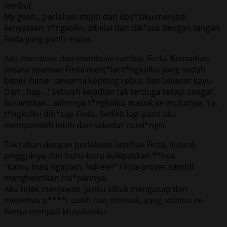
lembut.
My gosh…perlahan impin dan obs*siku menjadi
kenyataan. t*ngkolku dibelai dan dik*cok dengan tangan
Firda yang putih mulus.
Aku mendesis dan membelai rambut Firda. Kemudian
secara spontan Firda menj*lat t*ngkolku yang sudah
bener-bener sewarna kepiting rebus dan sekeras kayu.
Dan…hap…! Sebuah kejadian tak terduga tetapi sangat
kunantikan…akhirnya t*ngkolku masuk ke mulutnya. Ya,
t*ngkolku dih*sap Firda. Sedikit lagi pasti aku
memperoleh lebih dari sekedar cunil*ngis.
Tak tahan dengan perlakuan sepihak Firda, kutarik
pinggulnya dan buru-buru kulepaskan **nya.
“Kamu mau ngapain, Ndrew?” Firda protes sambil
menghentikan his*pannya.
Aku tidak menjawab, jariku sibuk mengusap dan
meremas p****t putih nan montok, yang selama ini
hanya menjadi khayalanku.