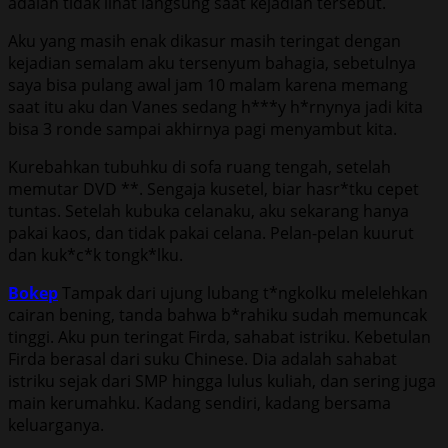
adalah tidak lihat langsung saat kejadian tersebut.
Aku yang masih enak dikasur masih teringat dengan
kejadian semalam aku tersenyum bahagia, sebetulnya
saya bisa pulang awal jam 10 malam karena memang
saat itu aku dan Vanes sedang h***y h*rnynya jadi kita
bisa 3 ronde sampai akhirnya pagi menyambut kita.
Kurebahkan tubuhku di sofa ruang tengah, setelah
memutar DVD **. Sengaja kusetel, biar hasr*tku cepet
tuntas. Setelah kubuka celanaku, aku sekarang hanya
pakai kaos, dan tidak pakai celana. Pelan-pelan kuurut
dan kuk*c*k tongk*lku.
Bokep
Tampak dari ujung lubang t*ngkolku melelehkan
cairan bening, tanda bahwa b*rahiku sudah memuncak
tinggi. Aku pun teringat Firda, sahabat istriku. Kebetulan
Firda berasal dari suku Chinese. Dia adalah sahabat
istriku sejak dari SMP hingga lulus kuliah, dan sering juga
main kerumahku. Kadang sendiri, kadang bersama
keluarganya.