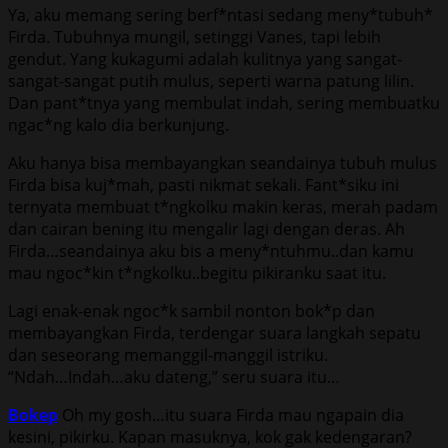
Ya, aku memang sering berf*ntasi sedang meny*tubuh*
Firda. Tubuhnya mungil, setinggi Vanes, tapi lebih
gendut. Yang kukagumi adalah kulitnya yang sangat-
sangat-sangat putih mulus, seperti warna patung lilin.
Dan pant*tnya yang membulat indah, sering membuatku
ngac*ng kalo dia berkunjung.
Aku hanya bisa membayangkan seandainya tubuh mulus
Firda bisa kuj*mah, pasti nikmat sekali. Fant*siku ini
ternyata membuat t*ngkolku makin keras, merah padam
dan cairan bening itu mengalir lagi dengan deras. Ah
Firda…seandainya aku bis a meny*ntuhmu..dan kamu
mau ngoc*kin t*ngkolku..begitu pikiranku saat itu.
Lagi enak-enak ngoc*k sambil nonton bok*p dan
membayangkan Firda, terdengar suara langkah sepatu
dan seseorang memanggil-manggil istriku.
“Ndah…Indah…aku dateng,” seru suara itu…
Bokep
Oh my gosh…itu suara Firda mau ngapain dia
kesini, pikirku. Kapan masuknya, kok gak kedengaran?