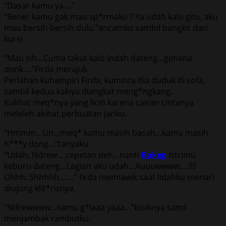
“Dasar kamu ya….”
“Bener kamu gak mau sp*rmaku ? Ya udah kalo gitu, aku
mau bersih-bersih dulu.”ancamku sambil bangkit dari
kursi.
“Mau sih…Cuma takut kalo Indah dateng…gimana
donk….”Firda merajuk.
Perlahan kuhampiri Firda, kuminta dia duduk di sofa,
sambil kedua kakiya diangkat meng*ngkang.
Kulihat meq*nya yang licin karena cairan cintanya
meleleh akibat perbuatan jariku.
“Hmmm…Lin…meq* kamu masih basah…kamu masih
h***y dong…”tanyaku.
“Udah, Ndrew….cepetan deh…nanti
Bokep
istrimu
keburu dateng…Lagian aku udah…Auuuwwww….!!!!
Ohhh..Shhhhh…….” firda memiawik saat lidahku menari
diujung klit*risnya.
“Ndrewwww…kamu g*laaa yaaa…”bisiknya samil
menjambak rambutku.