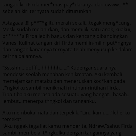
tangan kiri Firda mer*mas pay*daranya dan owww…**
sebelah kiri ternyata sudah diturunkan.
Astagaaa..!!! p****g itu merah sekali…tegak meng*cung.
Meski sudah melahirkan, dan memiliki satu anak, kuakui,
p******a Firda lebih bagus dan kencang dibandingkan
Vanes. Kulihat tangan kiri Firda memilin-milin put*ngnya,
dan tangan kanannya ternyata telah menyusup ke dalam
cel*na dalamnya.
“Sssshh….oofff….hhhhhh…..:” Kudengar suara nya
mendesis seolah menahan kenikmatan. Aku kembali
memejamkan mataku dan meneruskan koc*kan pada
t*ngkolku sambil menikmati rintihan-rintihan Firda.
Tiba-tiba aku merasa ada sesuatu yang hangat…basah…
lembut…menerpa t*ngkol dan tanganku.
Aku membuka mata dan terpekik. “Lin…kamu…,”leherku
tercekat.
“Aku nggak tega liat kamu menderita, Ndrew,”sahut Firda
sambil membelai t*ngkolku dengan tangannya yang