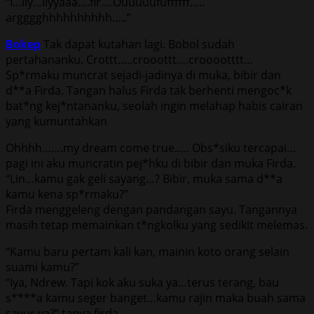
“I…iiy…iiyyaaa….fir….Ouuuuufuffffff…..
argggghhhhhhhhhh…..”
Bokep
Tak dapat kutahan lagi. Bobol sudah
pertahananku. Crottt…..crooottt….crooootttt…
Sp*rmaku muncrat sejadi-jadinya di muka, bibir dan
d**a Firda. Tangan halus Firda tak berhenti mengoc*k
bat*ng kej*ntananku, seolah ingin melahap habis cairan
yang kumuntahkan
Ohhhh…….my dream come true….. Obs*siku tercapai…
pagi ini aku muncratin pej*hku di bibir dan muka Firda.
“Lin…kamu gak geli sayang…? Bibir, muka sama d**a
kamu kena sp*rmaku?”
Firda menggeleng dengan pandangan sayu. Tangannya
masih tetap memainkan t*ngkolku yang sedikit melemas.
“Kamu baru pertam kali kan, mainin koto orang selain
suami kamu?”
“Iya, Ndrew. Tapi kok aku suka ya…terus terang, bau
s****a kamu seger banget…kamu rajin maka buah sama
sayur ya?” tanya firda.