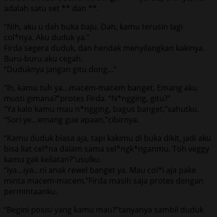
adalah satu set ** dan **.
“Nih, aku u dah buka baju. Dah, kamu terusin lagi
col*nya. Aku duduk ya.”
Firda segera duduk, dan hendak menyilangkan kakinya.
Buru-buru aku cegah.
“Duduknya jangan gitu dong…”
“Ih, kamu tuh ya…macem-macem banget. Emang aku
musti gimana?”protes Firda. “N*ngging, gitu?”
“Ya kalo kamu mau n*ngging, bagus banget,”sahutku.
“Sori ye…emang gue apaan,”cibirnya.
“Kamu duduk biasa aja, tapi kakimu di buka dikit, jadi aku
bisa liat cel*na dalam sama sel*ngk*nganmu. Toh veggy
kamu gak keliatan?”usulku.
“Iya…iya…ni anak rewel banget ya. Mau col*i aja pake
minta macem-macem,”Firda masih saja protes dengan
permintaanku.
“Begini posisi yang kamu mau?”tanyanya sambil duduk