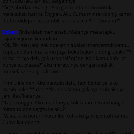
donk aku lakukan itu,”sergahnya.
“fir,”sahutku tenang. “Aku gak minta kamu untuk
melakukan hal itu. Enggak. Aku Cuma minta tolong, kamu
duduk didepanku, sambil liatin aku col*i.” “Gimana?”
Bokep
Firda tidak menjawab. Matanya menatapku
tajam.Sejurus kemudian..
“Ok, Fir. Aku janji gak ndeketin apalagi menyentuh kamu.
Tapi, sebelum itu, kamu juga buka bajumu dong…pake **
sama ** aja deh, gak usah tel*nj*ng. Kan kamu dah liat
punyaku, please?” aku merayunya dengan sedikit
memelas sekaligus khawatir.
“Hm…fine deh. Aku bantuin deh…tapi bener ya, aku
masih pake ** dan **ku dan kamu gak nyentuh aku ya.
Janji lho,”katanya.
“Tapi, tunggu. Aku mau tanya, kok kamu berani banget
minta tolong begitu ke aku?”
“Yaaa…aku berani-beraniin…toh aku gak nyentuh kamu,
Cuma liat doang.
Lagian, kamu dah liat punyaku? Trus, aku lagi col*i sambil