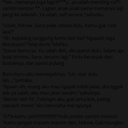
“Yee…namanya juga lagi h***y…ya udah mending col*i
sambil nonton **. Lagian anak-anak sama mamanya lagi
pergi ke sekolah. Ya udah, self service,”sahutku.
“Udah, Ndrew. Sana pake celana dulu. Kamu gak risih
apa?”
“Ah, kepalang tanggung kamu dah liat? Ngapain juga
dtitutupin? Telat donk,”kilahku.
“Dasar kamu ya. Ya, udah deh, aku pamit dulu. Salam aja
buat istrimu. Sana, terusin lagi.” Firda beranjak dari
duduknya, dan pamit pulang.
Buru-buru aku mencegahnya. “Lin, ntar dulu
lah…,”pintaku.
“Apaan sih, orang aku mau ngajak Indah jalan, dia nggak
ada ya udah, aku mau jalan sendiri,”sahutnya.
“Bentar deh Fir. Tolongin aku, gak lama kok, paling
sepuluh menit,”aku berusaha merayunya.
“G*la kamu ya!!!!!!!!!!!!!!!!!!!!”Firda protes sambil melotot.
“Kamu jangan macem-macem deh, Ndrew. Gak mungkin