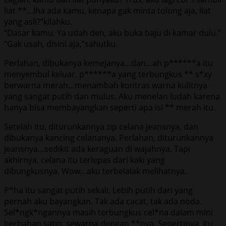
liat **…lha ada kamu, kenapa gak minta tolong aja, liat
yang asli?”kilahku.
“Dasar kamu. Ya udah deh, aku buka baju di kamar dulu.”
“Gak usah, disini aja,”sahutku.
Perlahan, dibukanya kemejanya…dan…ah p******a itu
menyembul keluar. p******a yang terbungkus ** s*xy
berwarna merah…menambah kontras warna kulitnya
yang sangat putih dan mulus. Aku menelan ludah karena
hanya bisa membayangkan seperti apa isi ** merah itu.
Setelah itu, diturunkannya zip celana jeansnya, dan
dibukanya kancing celananya. Perlahan, diturunkannya
jeansnya…sedikit ada keraguan di wajahnya. Tapi
akhirnya, celana itu terlepas dari kaki yang
dibungkusnya. Wow…aku terbelalak melihatnya.
P*ha itu sangat putih sekali. Lebih putih dari yang
pernah aku bayangkan. Tak ada cacat, tak ada noda.
Sel*ngk*ngannya masih terbungkus cel*na dalam mini
berbahan satin, sewarna dengan **nya. Sepertinya, itu