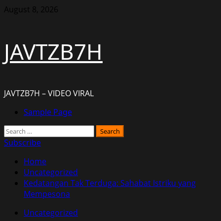
Skip
August 8, 2026
to
content
JAVTZB7H
JAVTZB7H – VIDEO VIRAL
Primary
Sample Page
Menu
Search
for:
Subscribe
Home
Uncategorized
Kedatangan Tak Terduga: Sahabat Istriku yang
Mempesona
Uncategorized