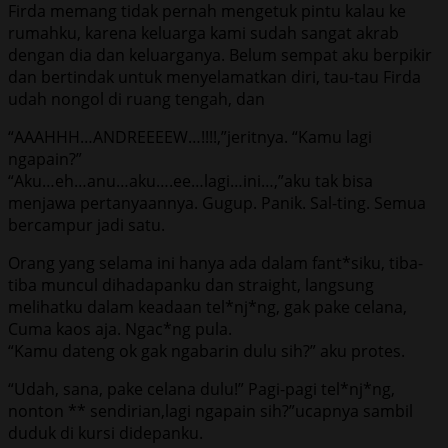
Firda memang tidak pernah mengetuk pintu kalau ke
rumahku, karena keluarga kami sudah sangat akrab
dengan dia dan keluarganya. Belum sempat aku berpikir
dan bertindak untuk menyelamatkan diri, tau-tau Firda
udah nongol di ruang tengah, dan
“AAAHHH…ANDREEEEW…!!!!,”jeritnya. “Kamu lagi
ngapain?”
“Aku…eh…anu…aku….ee…lagi…ini…,”aku tak bisa
menjawa pertanyaannya. Gugup. Panik. Sal-ting. Semua
bercampur jadi satu.
Orang yang selama ini hanya ada dalam fant*siku, tiba-
tiba muncul dihadapanku dan straight, langsung
melihatku dalam keadaan tel*nj*ng, gak pake celana,
Cuma kaos aja. Ngac*ng pula.
“Kamu dateng ok gak ngabarin dulu sih?” aku protes.
“Udah, sana, pake celana dulu!” Pagi-pagi tel*nj*ng,
nonton ** sendirian,lagi ngapain sih?”ucapnya sambil
duduk di kursi didepanku.