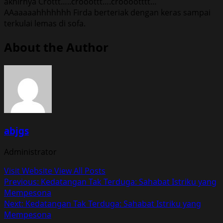
akhirnya Crottt…..crooottt….crooootttt…
AAaaaaahhhhhhh Firda berteriak dengan keras sampai
terkulai lemas di sofa.
About the Author
abjgs
Administrator
Visit Website
View All Posts
Post
Previous:
Kedatangan Tak Terduga: Sahabat Istriku yang
Mempesona
navigation
Next:
Kedatangan Tak Terduga: Sahabat Istriku yang
Mempesona