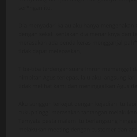
ser*ngan itu.
Dia menyadari kalau aku hanya mengenakan G-
dengan sekali sentakan dia menariknya dan te
merasakan ada benda keras mengganjal pah*k
tidak dapat melepaskan,
Tiba-tiba terdengar suara Imron memanggil 
himpitan Agus terlepas, lalu aku langsung la
tidak melihat kami dan meninggalkan Agus d
Aku sungguh terkejut dengan kejadian itu tapi
cukup tinggi merasakan tantangan melakukan
Ternyata pesta malam itu berlangsung hingg
melakukan meeting dengan customer dan at