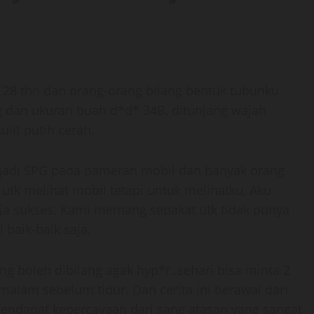
 28 thn dan orang-orang bilang bentuk tubuhku
kg dan ukuran buah d*d* 34B, ditunjang wajah
ulit putih cerah.
adi SPG pada pameran mobil dan banyak orang
tk melihat mobil tetapi untuk melihatku, Aku
ja sukses. Kami memang sepakat utk tidak punya
baik-baik saja,
 boleh dibilang agak hyp*r..sehari bisa minta 2
malam sebelum tidur. Dan cerita ini berawal dari
endapat kepercayaan dari sang atasan yang sangat