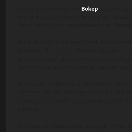
Sering di malam hari aku
Bokep
berpamitan t
diantara sela-sela baju tidur yang aku kenaka
Imron datang bisa langsung berc*nta. Pernah s
Kami, aku dan Imron berc*nta di dapur waktu
dan Imron dari depan, tiba-tiba Agus muncul
dimulutnya agar aku tidak menghentikan keg
dan Imron yang membelakangi Agus dan aku j
Akhirnya ku biarkan Agus melihat kami berc*
org*sme. Dan aku tahu Agus melihat tubuh t
terjongkok di bawah meja. Setelah kejadian i
tubuhku.
Sampai suatu waktu ketika pekerjaan Imron b