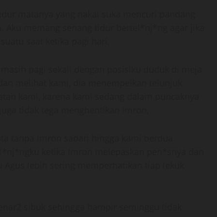
idur matanya yang nakal suka mencuri pandang
n. Aku memang senang tidur bertel*nj*ng agar jika
uatu saat ketika pagi hari,
 masih pagi sekali dengan posisiku duduk di meja
 dan melihat kami, dia menempelkan telunjuk
iatan kami, karena kami sedang dalam puncaknya
uga tidak tega menghentikan Imron,
nta tanpa Imron sadari hingga kami berdua
el*nj*ngku ketika Imron melepaskan pen*snya dan
tu Agus lebih sering memperhatikan tiap lekuk
enar2 sibuk sehingga hampir seminggu tidak