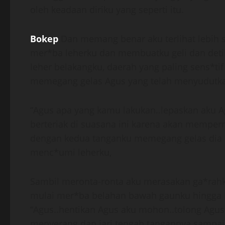
oleh keadaan diriku yang seperti itu.
Bokep
Dan memang benar aku terlihat lebih s*
mer*ba leherku dan membuatku geli dan detik
leher belakangku, daerah yang paling sens*t
memegang gelas Agus yang telah menyudutka
“Agus apa yang kamu lakukan..lepaskan aku Agu
berteriak di suasana ini karena akan mempe
dengan kedua tanganku memegang gelas dia b
menc*umi leherku,
Sambil meronta-ronta aku merasakan ga*rahku
mulai mer*ba belahan bawah gaunku hingga 
“Agus..hentikan Agus aku mohon..tolong Agus..j
menyerang dan jari tengah tangannya sampai d