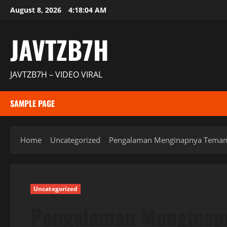
Skip
August 8, 2026
4:18:05 AM
to
content
JAVTZB7H
JAVTZB7H – VIDEO VIRAL
SAMPLE PAGE
Home
Uncategorized
Pengalaman Menginapnya Teman 
Uncategorized
Pengalaman Menginap