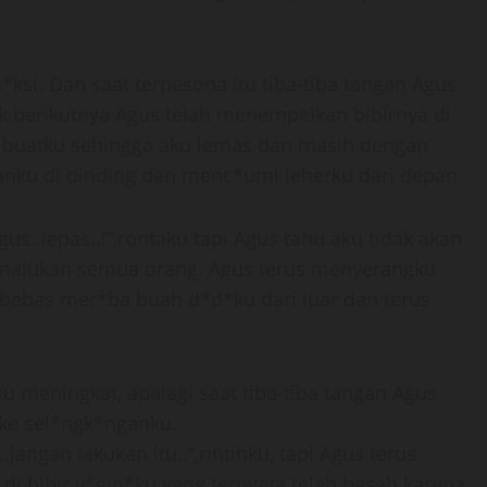
ksi. Dan saat terpesona itu tiba-tiba tangan Agus
 berikutnya Agus telah menempelkan bibirnya di
if buatku sehingga aku lemas dan masih dengan
nku di dinding dan menc*umi leherku dari depan.
s..lepas..!”,rontaku tapi Agus tahu aku tidak akan
rmalukan semua orang. Agus terus menyerangku
ebas mer*ba buah d*d*ku dari luar dan terus
 meningkat, apalagi saat tiba-tiba tangan Agus
ke sel*ngk*nganku.
angan lakukan itu..”,rintihku, tapi Agus terus
i bibir v*gin*ku yang ternyata telah basah karena