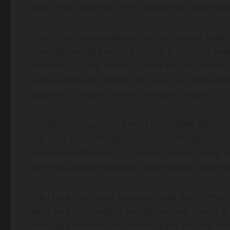
tiba Imron dipanggil oleh atasannya untuk di
Imron berkata padaku untuk menunggu sebent
melihat barang2 antik, di lantai 2 ternyata k
di ruangan yang besar itu. Aku sangat tertari
tanpa takut aku melihat ke sana dan mengag
tubuhku di depan cermin, tanpa ku sadari di
“Udah nanti kacanya pecah lho..cakep deh..!”
“Ah bisa aja kamu Agus”,balasku tersipu.
Setelah berbincang2 di depan cermin cukup 
sehingga kedua tanganku memegang gelasnya
“Aku bisa membuat kamu tampak lebih s*ksi
yang tergerai dengan sangat lembut. Tanpa 
sehingga menampak leherku yang jenjang dan 