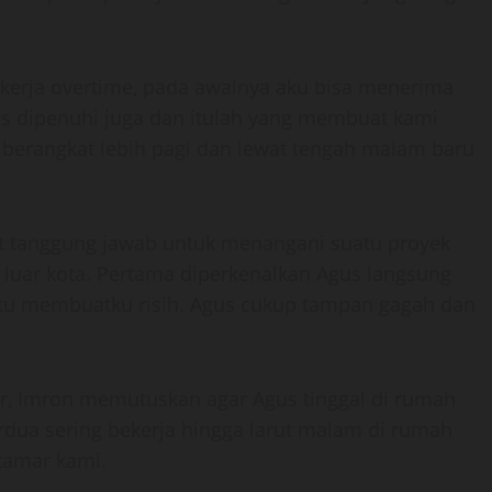
kerja overtime, pada awalnya aku bisa menerima
us dipenuhi juga dan itulah yang membuat kami
 berangkat lebih pagi dan lewat tengah malam baru
at tanggung jawab untuk menangani suatu proyek
i luar kota. Pertama diperkenalkan Agus langsung
 itu membuatku risih. Agus cukup tampan gagah dan
tor, Imron memutuskan agar Agus tinggal di rumah
ua sering bekerja hingga larut malam di rumah
 kamar kami.