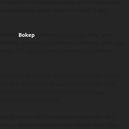
mron bekerja mengadakan pesta dinner bersama di
ua lantai yang sangat mewah di lantai 2 ada
genakan
Bokep
pakaian yang sangat s*ksi, gaun
lakang dan hanya dikaitkan di belakang leher oleh
emakai **, bagian bawahpun terdapat sobekan
 pun sempat terpana melihatku keluar dari kamar.
rc*nta di kamar dan tanpa sepengetahuan kami
mang kami ceroboh tidak tertutup sehingga
mi dari pantulan cermin,
u pergi Imron org*sme terlebih dahulu dan aku
l itu. Malam itu ketika acara sangat ramai tiba-