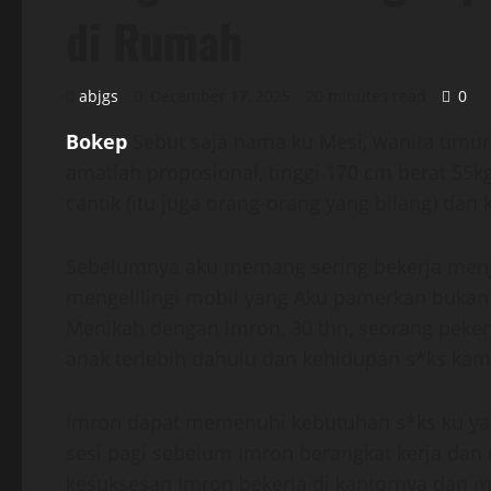
di Rumah
abjgs
December 17, 2025
20 minutes read
0
Bokep
Sebut saja nama ku Mesi, wanita umur
amatlah proposional, tinggi 170 cm berat 55
cantik (itu juga orang-orang yang bilang) dan k
Sebelumnya aku memang sering bekerja menj
mengelilingi mobil yang Aku pamerkan bukan u
Menikah dengan Imron, 30 thn, seorang peker
anak terlebih dahulu dan kehidupan s*ks kami 
Imron dapat memenuhi kebutuhan s*ks ku yang
sesi pagi sebelum Imron berangkat kerja dan 
kesuksesan Imron bekerja di kantornya dan m