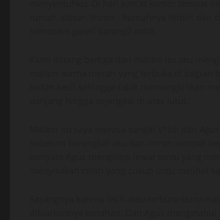
menyentuhku. Di hari Jum’at kantor tempat I
rumah atasan Imron . Rumahnya terdiri dari d
semacam galeri barang2 antik.
Kami datang bertiga dan malam itu aku men
malam warna merah yang terbuka di bagian be
kaitan kecil sehingga tidak memungkinkan m
panjang hingga sejengkal di atas lutut,
Malam itu saya merasa sangat s*ksi dan Agus
Sebelum berangkat aku dan Imron sempat be
ternyata Agus mengintip lewat pintu yang me
menyisakan celah yang cukup untu melihat ka
Sayangnya karena letih atau terburu-buru ma
dibiarkannya tertahan. Dan Agus mengetahui ha