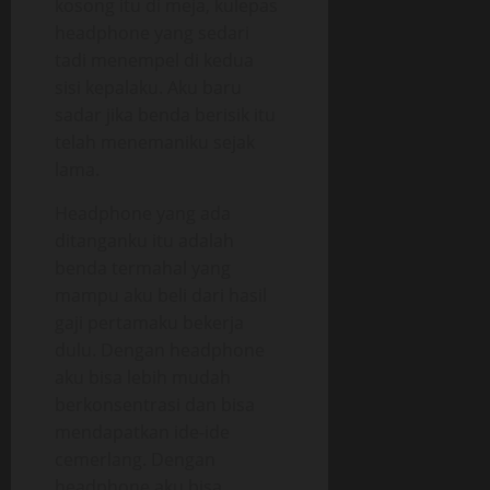
kosong itu di meja, kulepas
headphone yang sedari
tadi menempel di kedua
sisi kepalaku. Aku baru
sadar jika benda berisik itu
telah menemaniku sejak
lama.
Headphone yang ada
ditanganku itu adalah
benda termahal yang
mampu aku beli dari hasil
gaji pertamaku bekerja
dulu. Dengan headphone
aku bisa lebih mudah
berkonsentrasi dan bisa
mendapatkan ide-ide
cemerlang. Dengan
headphone aku bisa