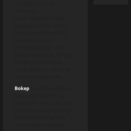
seorang istri yang
sempurna…”
Sarah Widiyanti, begitu
bangganya diriku ketika
berhasil mendapat hati
dari wanita yang
merupakan salah satu
bunga kampus itu. Bangga
karena wanita impian
setiap lelaki itu, sekarang
sudah menjadi istriku.
Bokep
Sambil menghirup
kopi yang mulai terasa
sangat ber-ampas itu, aku
mencoba mengingat-ingat
perbicanganku dengan
sobat-sobat kampusku,