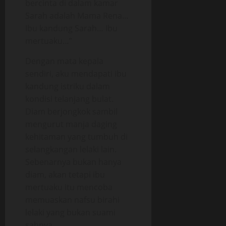
bercinta di dalam kamar
Sarah adalah Mama Rena…
Ibu kandung Sarah… Ibu
mertuaku…”
Dengan mata kepala
sendiri, aku mendapati ibu
kandung istriku dalam
kondisi telanjang bulat.
Diam berjongkok sambil
mengurut manja daging
kehitaman yang tumbuh di
selangkangan lelaki lain.
Sebenarnya bukan hanya
diam, akan tetapi ibu
mertuaku itu mencoba
memuaskan nafsu birahi
lelaki yang bukan suami
sahnya.