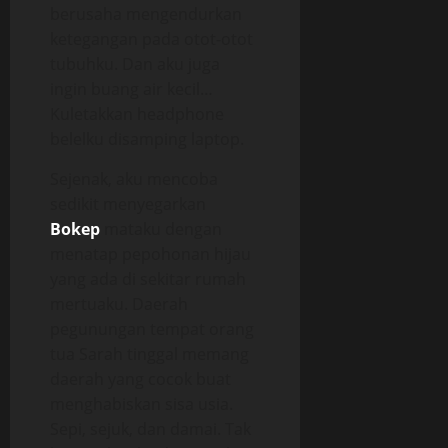
berusaha mengendurkan
ketegangan pada otot-otot
tubuhku. Dan aku juga
ingin buang air kecil…
Kuletakkan headphone
belelku disamping laptop.
Sejenak, aku mencoba
sedikit menyegarkan
Bokep
mataku dengan
menatap pepohonan hijau
yang ada di sekitar rumah
mertuaku. Daerah
pegunungan tempat orang
tua Sarah tinggal memang
daerah yang cocok buat
menghabiskan sisa usia.
Sepi, sejuk, dan damai. Tak