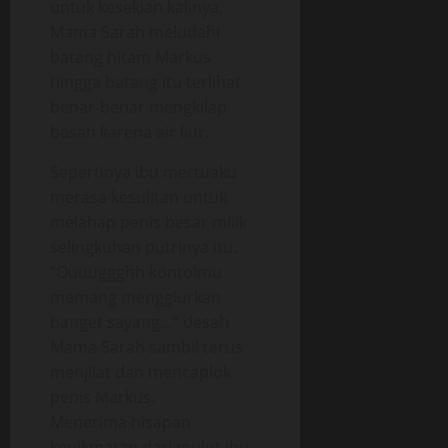
untuk kesekian kalinya,
Mama Sarah meludahi
batang hitam Markus
hingga batang itu terlihat
benar-benar mengkilap
basah karena air liur.
Sepertinya ibu mertuaku
merasa kesulitan untuk
melahap penis besar milik
selingkuhan putrinya itu.
“Ouuuggghh kontolmu
memang menggiurkan
banget sayang…” desah
Mama Sarah sambil terus
menjilat dan mencaplok
penis Markus.
Menerima hisapan
kenikmatan dari mulut ibu