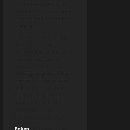
Tololnya aku, yang telah
membiarkan pendamping
hidupku jatuh ke pelukan
orang lain.
“Jatuh ke pelukan orang
lain?” Kembali aku
merenungkan pikiran yang
baru saja terlintas di
benakku. “Sarah terlalu
berharga bagiku untuk aku
biarkan jatuh ke pelukan
lelaki lain… Ini tak boleh
dibiarkan terlalu lama…
Semua ini harus segera
dihentikan… Tapi…
Bagaimana caranya…?”
Bokep
Tak terasa, sudah