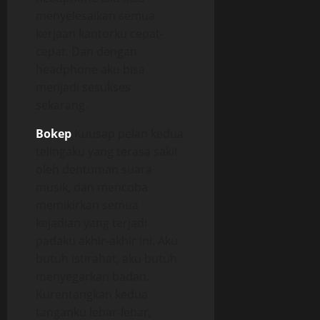
menyelesaikan semua
kerjaan kantorku cepat-
cepat. Dan dengan
headphone aku bisa
menjadi sesukses
sekarang.
Bokep
Kuusap pelan kedua
telingaku yang terasa sakit
oleh dentuman suara
musik, dan mencoba
memikirkan semua
kejadian yang terjadi
padaku akhir-akhir ini. Aku
butuh istirahat, aku butuh
menyegarkan badan.
Kurentangkan kedua
tanganku lebar-lebar,