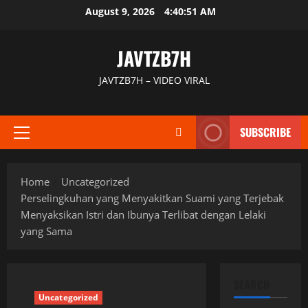
Skip
August 9, 2026
4:40:52 AM
to
content
JAVTZB7H
JAVTZB7H – VIDEO VIRAL
SUBSCRIBE
Primary
Menu
Home
Uncategorized
Perselingkuhan yang Menyakitkan Suami yang Terjebak
Menyaksikan Istri dan Ibunya Terlibat dengan Lelaki
yang Sama
SEARCH
Uncategorized