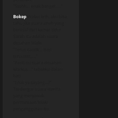
“Ssshh… enak banget…..”
Bokep
Walau lirih, aku bisa
tahu jika suara aneh yang
berasal dari kamar tidur
Sarah itu adalah suara
desahan lelaki.
”Terus cantik… isep
teruusss…..”
“Pasti itu suara desahan
Markus…” tebakku dalam
hati
“Enak ya sayang…?“
Terdengar suara wanita
yang menjawab
permintaan lelaki
pengangguran itu.