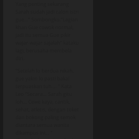
Yang penting sekarang
Sarah sudah jadi calon istri
gue…” Sombongku.”Lagian
khan Gue cowok normal,
jadi itu semua Gue pikir
wajar-wajar sajalah” kataku
lagi, berusaha membela
diri.
“Setelah lo berdua nikah,
gue yakin lo pasti bakal
terpuaskan tuh…. “ Kata
Leo “Secara… Sarah gitu
loh… Cewe kaya, cantik,
sehat, atletis, dengan toket
dan bokong paling semok
diantara semua wanita
dikampus ini… “