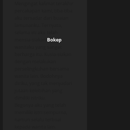
Mengingat kalimat terakhir
percakapan kami, tiba-tiba
aku tersadar dari buaian
lamunanku. Ternyata,
selama ini aku telah
mensia-siakan
Bokep
wanitaku yang sangat
berharga itu. Kusia-siakan
dengan melakukan
perselingkuhan bersama
wanita lain. Bodohnya
diriku, yang tak menyadari
jutaan kelebihan yang
dimiliki istriku.
Begonya aku yang telah
memiliki istri sempurna,
namun selalu terbuai
kepada wanita lain.