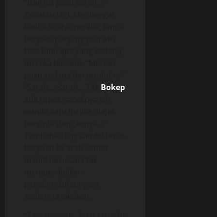
“Dan itu pasti Sarah…”
Tebakku lagi. Mendengar
kedua suara mereka, tanpa
berpikir panjang pun aku
bisa tahu apa yang sedang
mereka lakukan. “Mereka
pasti sedang bersetubuh…”
”Sarah… Sarah… Tak
Bokep
ada capek-capeknya sih
wanita satu itu jika diajak
bercinta dengannya…”
Tambahku lagi sambil terus
berjalan ke arah kamar
mandi berusaha tak
memperdulikan
perselingkuhan yang
sedang ia lakukan.
“Tapi tunggu… Suara istriku