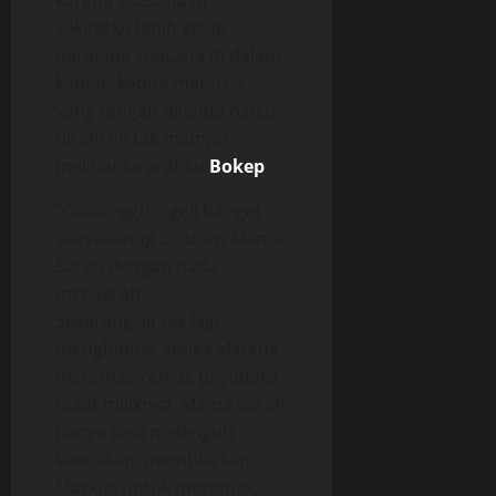
karena suasana di
sekitarku lebih gelap
daripada suasana di dalam
kamar, kedua manusia
yang tengah dilanda nafsu
birahi ini tak mampu
melihat ke arahku
Bokep
.
“Ooouuggh… geli banget
saayaaanng… “ ucap Mama
Sarah dengan nada
menyerah.
Sekarang, ia tak lagi
menghindar ketika Markus
meremas-remas payudara
bulat miliknya. Mama Sarah
hanya bisa melenguh
keenakan, membiarkan
Markus untuk meremas,