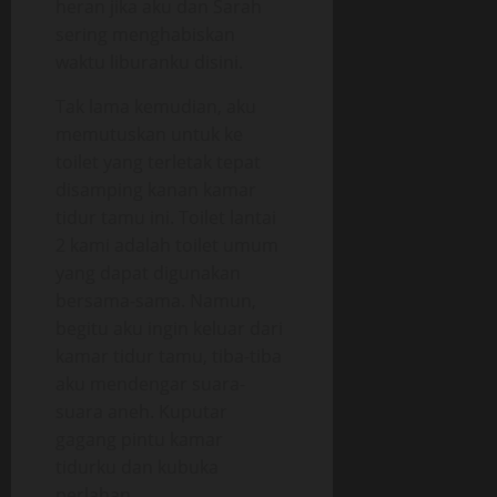
heran jika aku dan Sarah
sering menghabiskan
waktu liburanku disini.
Tak lama kemudian, aku
memutuskan untuk ke
toilet yang terletak tepat
disamping kanan kamar
tidur tamu ini. Toilet lantai
2 kami adalah toilet umum
yang dapat digunakan
bersama-sama. Namun,
begitu aku ingin keluar dari
kamar tidur tamu, tiba-tiba
aku mendengar suara-
suara aneh. Kuputar
gagang pintu kamar
tidurku dan kubuka
perlahan.