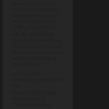
sedikit terbuka itu, dan
mulai mengintip ke dalam
kamar tidur. Sejenak, aku
kedip-kedipkan pelupuk
mataku, mengernyitkan
dahi dan memfokuskan
pupil mataku agar terbiasa
dengan kondisi kamar yang
cukup terang akibat jendela
besar kamar Sarah yang
terbuka lebar.
DEG “Aku pasti
bermimpi….” Ujarku dalam
hati.
“Benar… itu bukan suara
desahan istriku…”
“Wanita yang sedang