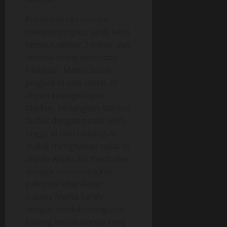
Posisi mereka saat itu
menyampingiku, jarak kami
terpaut sekitar 3 meter dan
mereka saling berhadap-
hadapan. Mama Sarah
jongkok di atas lantai, di
depan selangkangan
Markus. Sedangkan Markus
duduk dengan posisi lebih
tinggi, di tepi ranjang. Ia
duduk menghadap tepat di
depan wajah ibu mertuaku,
sengaja merentangkan
pahanya lebar-lebar
supaya Mama Sarah
dengan mudah mengurut
batang kemaluannya yang