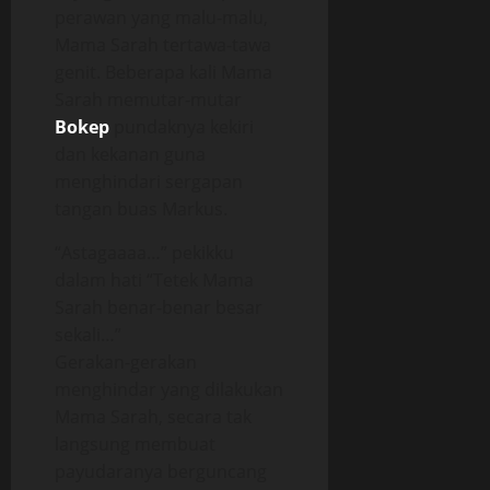
perawan yang malu-malu,
Mama Sarah tertawa-tawa
genit. Beberapa kali Mama
Sarah memutar-mutar
Bokep
pundaknya kekiri
dan kekanan guna
menghindari sergapan
tangan buas Markus.
“Astagaaaa…” pekikku
dalam hati “Tetek Mama
Sarah benar-benar besar
sekali…”
Gerakan-gerakan
menghindar yang dilakukan
Mama Sarah, secara tak
langsung membuat
payudaranya berguncang