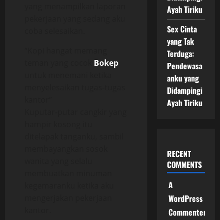
yang menampilkan laporan
Ayah Tiriku
pekerjaan yang sedang aku
Sex Cinta
coba selesaikan.
yang Tak
“Kopi hangat memang
Terduga:
teman yang cocok
Bokep
Pendewasa
untuk menemani ketika
anku yang
menyelesaikan tugas-tugas
Didampingi
kantor”
Ayah Tiriku
Kuputar-putar cangkir yang
hampir kosong itu
ditelapak tanganku, sambil
membayangkan sosok
RECENT
wanita yang selalu
COMMENTS
membuatkan minuman
A
kegemaranku ketika aku
mengerjakan pekerjaan
WordPress
kantor.
Commenter