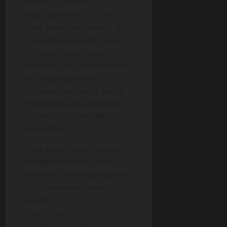
beberapa tahun
lalu.“Sepertinya, Lo pria
yang paling beruntung di
muka bumi ini deh“ Kata
Rio, salah satu teman
kuliahku.Tak henti-hentinya
ia mengungkapkan
perasaan herannya ketika
mengetahui jika sekarang
Sarah sudah menjadi
kekasihku.
“Gue bener-bener nggak
nyangka kalo kutu buku
seperti lo, bisa ngedapetin
bunga kampus seperti
Sarah”
“Iya Surya… Gue ga
nyangka loh, kalo Sarah