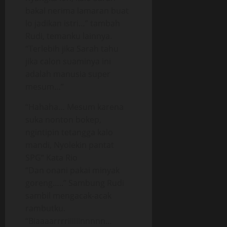
bakal nerima lamaran buat
lo jadikan istri…” tambah
Rudi, temanku lainnya.
“Terlebih jika Sarah tahu
jika calon suaminya ini
adalah manusia super
mesum…”
“Hahaha… Mesum karena
suka nonton bokep,
ngintipin tetangga kalo
mandi, Nyolekin pantat
SPG“ Kata Rio
“Dan onani pakai minyak
goreng…..” Sambung Rudi
sambil mengacak-acak
rambutku.
“Biaaaarrrriiiiiinnnnn…