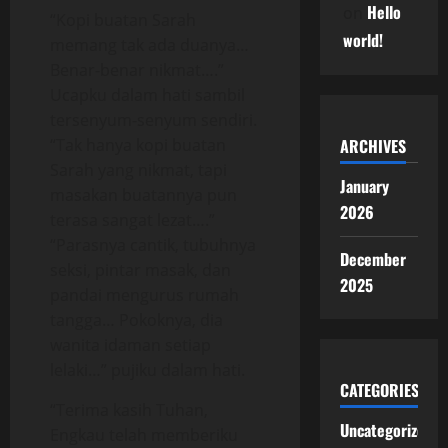
Hello
on
“Kopi buatan Sarah
world!
memang tak ada duanya…
Benar-benar nikmat….”
Ucapku dalam hati sambil
tersenyum-senyum sendiri.
“Tak hanya kopi buatan
ARCHIVES
Sarah yang nikmat, tapi
January
masakan buatannya pun
2026
terasa sangat lezat….”
“Parasnya cantik, tubuhnya
December
seksi, pintar masak, dan
2025
pandai mengurus rumah
tangga… Pokoknya, dia
wanita idaman setiap
lelaki…” pujiku dalam hati.
CATEGORIES
“Terima kasih Tuhan,
Uncategorized
Engkau telah memberiku