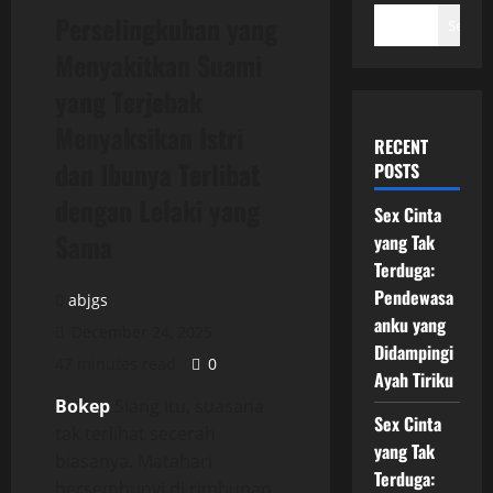
Perselingkuhan yang
Search
Menyakitkan Suami
yang Terjebak
Menyaksikan Istri
RECENT
dan Ibunya Terlibat
POSTS
dengan Lelaki yang
Sex Cinta
Sama
yang Tak
Terduga:
Pendewasa
abjgs
anku yang
December 24, 2025
Didampingi
47 minutes read
0
Ayah Tiriku
Bokep
Siang itu, suasana
Sex Cinta
tak terlihat secerah
yang Tak
biasanya. Matahari
Terduga:
bersembunyi di rimbunan