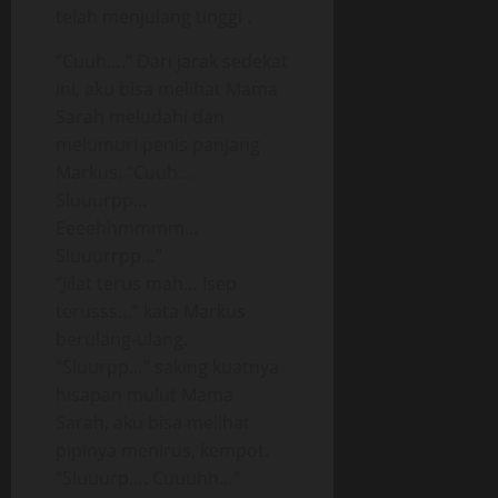
telah menjulang tinggi .
“Cuuh….” Dari jarak sedekat
ini, aku bisa melihat Mama
Sarah meludahi dan
melumuri penis panjang
Markus. “Cuuh…
Sluuurpp…
Eeeehhmmmm…
Sluuurrpp…”
“Jilat terus mah… Isep
terusss…” kata Markus
berulang-ulang.
“Sluurpp…” saking kuatnya
hisapan mulut Mama
Sarah, aku bisa melihat
pipinya menirus, kempot.
“Sluuurp…. Cuuuhh…”