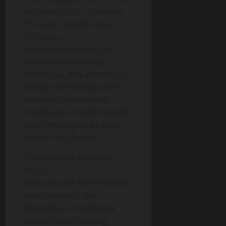
tak seperti itu…” Heranku.
“Itu suara wanita yang
berbeda…”
Karena penasaran, aku
melupakan rasa ingin
kencingku. Alih-alih menuju
kamar mandi yang ada di
samping kanan kamar
tidurku, aku malah berbalik
arah, melangkah ke arah
kamar tidur Sarah.
“Pintunya tak tertutup
rapat…”
Berusaha tak menimbulkan
bunyi apapun, aku
berjingkat, mendekat ke
arah celah pintu yang