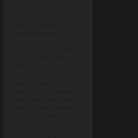
hebat. Payudara itu
bergoyang kesana kemari
seiring gerakan tubuh
Mama Sarah ketika
menghindari tangan
Markus.
“Tetek itu jauh lebih besar
daripada tetek Sarah…”
kagumku.
Dengan perasaan yang
masih deg-degan, aku
mencoba untuk membuka
pintu kamar istriku lebih
lebar lagi. Berharap dapat
melihat perselingkuhan ibu
mertuaku lebih jelas lagi.
Beruntungnya diriku,