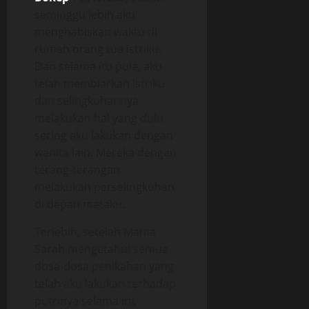
seminggu lebih aku
menghabiskan waktu di
rumah orang tua istriku.
Dan selama itu pula, aku
telah membiarkan istriku
dan selingkuhannya
melakukan hal yang dulu
sering aku lakukan dengan
wanita lain. Mereka dengan
terang-terangan
melakukan perselingkuhan
di depan mataku.
Terlebih, setelah Mama
Sarah mengetahui semua
dosa-dosa penikahan yang
telah aku lakukan terhadap
putrinya selama ini,