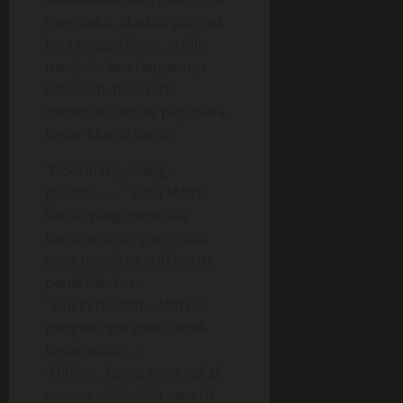
mertuaku, Markus pun tak
bisa tinggal diam, ia lalu
menjulurkan tangannya
kebawah, berusaha
meremas-remas payudara
besar Mama Sarah.
“Ooohh hayaaang…
gheeliiii…… “ Kata Mama
Sarah yang mencoba
berbicara dengan mulut
yang masih penuh berisi
penis Markus.
“Sini-in maahh… Markus
pengen ngeremes tetek
besarmuuu….”
“Hihihi… kamu genit sekali
sayang….” Seolah seperti