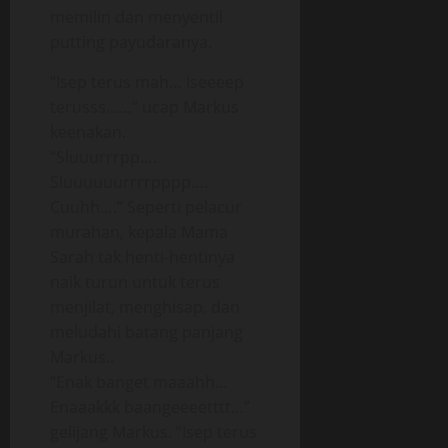
memilin dan menyentil
putting payudaranya.
“Isep terus mah… Iseeeep
terusss……” ucap Markus
keenakan.
“Sluuurrrpp….
Sluuuuuurrrrpppp….
Cuuhh….” Seperti pelacur
murahan, kepala Mama
Sarah tak henti-hentinya
naik turun untuk terus
menjilat, menghisap, dan
meludahi batang panjang
Markus..
“Enak banget maaahh…
Enaaakkk baangeeeetttt…”
gelijang Markus. ”Isep terus