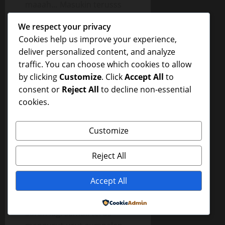
maaah… Masukin terusss
yang daleeemmm
We respect your privacy
maaahhhh…”
Cookies help us improve your experience,
Menanggapi permintaan
deliver personalized content, and analyze
Markus, Mama Sarah
traffic. You can choose which cookies to allow
semakin bersemangat,
by clicking
Customize
. Click
Accept All
to
beliau membuka mulutnya
consent or
Reject All
to decline non-essential
lebar-lebar dan mencoba
cookies.
untuk menelan seluruh
batang panjang lelaki
Customize
pengangguran itu.
“Ga bisa sayang… Mulut
Reject All
Mama ga muat… “ Jelas
Mama Sarah. “Mama ga
Accept All
bisa nelen ini semua
sayang…” Ucap Mama
Powered by
Sarah lagi sambil terus