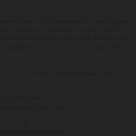
 melihat dengan mata kepala sendiri,melihat suami
 mereka berdua masuk kedalam kamar.”Seperti itu
mbil menitikan air mata. Aku bilang kok punya istri
Aku langsung mengusap air matanya dengan sapu
dan aku lihat sekarang sudah jam 22.00 wib.
tinggal ma kamu”
u pokoknya gak mau pulang ?”
h suami aku”
 ku pastinya istriku marah.