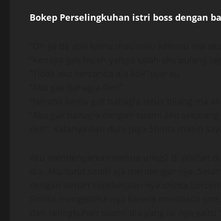
Bokep Perselingkuhan istri boss dengan 
“Oh ya da apa kamu mau mau ketemu ma aku 
“Kenapa gak boleh yah,ya udah aku pulang lag
“Tidak aku bercanda aja kok” ujar ku
“Aku gak bahagia Den”
“kenapa kamu gak bahagia terus bilang ma 
“Aku gak bahagia dengan suami aku sekaran
den”. Katanya dari dulu juga Shinta masih sa
Aku mendengarkan semua uneg2 di pikiran di
dia. Aku turut sedih aja mendengar nya .Sela
dengan teman sepekerjaan nya.shinta berceri
Shinta mengetahui nya karena membaca sms2
dari selingkuhan suami dia yang isi nya yaitu