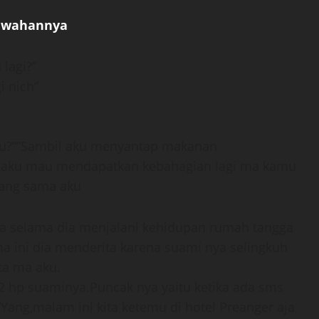
bawahannya
lagi?”
i nich”
aku?””Sambil aku menyantap makanan
g aku mau mendapatkan kebahagian lagi ma kamu
yang sama aku
a selama dia menjalani kehidupan rumah tangga
ma ini dia menderita karena suami nya selingkuh
ta ma aku.
 hp suaminya.Puncak nya yaitu ketika ada sms
 “Yang,malam ini kita ketemu di hotel Preanger aja