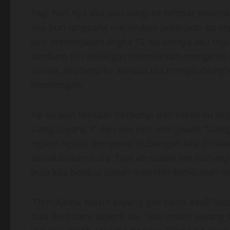
Pagi hari nya aku pun pergi ke tempat pekerja
aku pun langsung melakukan pekerjaan ku sep
Jam menunjukan angka 12 itu artinya aku mula
berdiam diri sekaligus memikirkan mengenai
Shinta, aku berpikir kenapa dia menghubungi
momongan.
Hp ku pun kembali berbunyi dan ketika ku ang
siang sayang ?” dan aku pun menjawab “Siang
ngalor ngidul mengenai hubungan kita di ma
aku dulu sama dia ,Tapi ah sudah lah itu hany
pula kita berdua sudah memiliki kehidupan m
“Deni,Kamu masih sayang gak sama aku?” kata 
bisa berbicara seperti itu. “Aku masih sayang