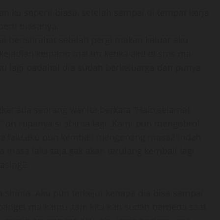
an ku seperti biasa, setelah sampai di tempat kerja
erti biasanya.
i beristirahat setelah pergi makan keluar aku
 kejadian kemarin malam ketika aku di sms ma
ku lagi padahal dia sudah berkeluarga dan punya
kat ada seorang wanita berkata “Halo,selamat
” oh rupanya si shinta lagi .Kami pun mengobrol
sa lalu,aku pun kembali mengenang masa2 indah
a masa lalu saja.gak akan terulang kembali lagi
asing2.
shinta .Aku pun terkejut kenapa dia bisa sampai
 banget ma kamu ,tapi kita kan sudah berbeda saat