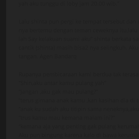
yah aku tunggu di loby jam 20.00 wib.”
Lalu shinta pun pergi ke tempat tersebut dan
nya bertemu dengan teman ceweknya itu,lalu
lah Say kelakuan suami aku” shinta berkata sa
cantik (shinta) masih bisa2 nya selingkuh. 
tangan. Agen Bandarq
Rupanya pembicaraan kami berdua tak terasa 
“Shin,aku antar kamu pulang yah”
“Jangan ,aku gak mau pulang?”
“terus gimana anak kamu ,kan kasihan dia di 
“anak ku sudah aku titipin sama neneknya,ak
“trus kamu mau kemana malam ini?”
“kemana aja yang penting gak pulang keruma
Aku pun bingung karena kalo di bawa kerumah