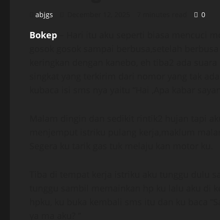
abjgs
December 12, 2025
7 minutes read
0
Bokep
– Hari itu aku seperti biasa mencuci m
gosok gosok sampai berbusa,setelah berbusa 
keringkan dengan kanebo, eh tiba2 ada suara 
singkat yang terkirim dari nomor yang tak ada 
kubaca isi sms nya yaitu “Hai ,Apa kabar saya
Malam dingin dan sedikit rintik2 hujan tapi 
menjemput istriku pulang kerja,maklum malam 
Segera ku tarik gas tuk melaju kan motor ku.
Tiba di tempat kerja istriku aku tunggu dulu sa
tunggu sambil memainkan hp ku lalu aku di k
hpku, ku buka kembali sms itu dan ku baca “S
ya ma aku? “