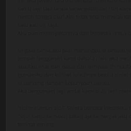
ini” aku jawab. lalu dia berkata “Den,kalo k
kamu lagi tapi tanpa sepengetahuan istri ka
rumah tangga aku” Aku tidak bisa menolak k
satu kali ini saja.
Aku pun mengiyakannya dan bersedia untuk b
Singkat cerita aku pun menunggu di tempat yan
tempat langganan kami dahulu , lalu aku mel
aku.Aku lihat dari dekat dan ternyata Shinta.
gumamku dan kulihat tubuhnya begitu sintal 
di banding dengan kepunyaan istriku.
Aku bergumam lagi andai kami dulu jadi meni
“Hai,melamun aja,!” Shinta berkata kepadak
“Shin,kamu semakin cakep aja semenjak aku 
terlihat senang.