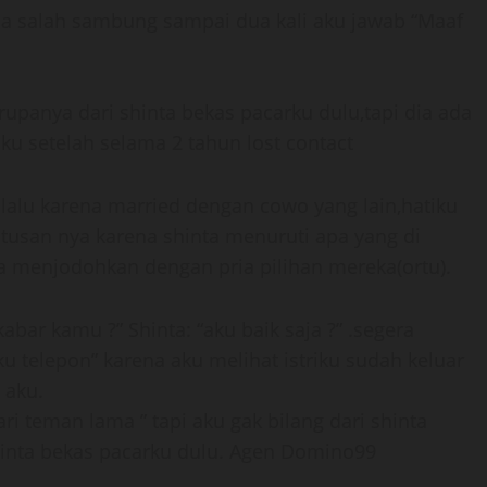
ia salah sambung sampai dua kali aku jawab “Maaf
rupanya dari shinta bekas pacarku dulu,tapi dia ada
u setelah selama 2 tahun lost contact
 lalu karena married dengan cowo yang lain,hatiku
tusan nya karena shinta menuruti apa yang di
a menjodohkan dengan pria pilihan mereka(ortu).
abar kamu ?” Shinta: “aku baik saja ?” .segera
ku telepon” karena aku melihat istriku sudah keluar
 aku.
 dari teman lama ” tapi aku gak bilang dari shinta
 Shinta bekas pacarku dulu. Agen Domino99