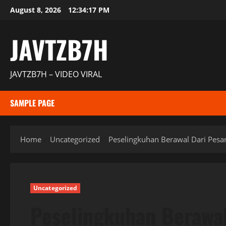
Skip
August 8, 2026
12:34:18 PM
to
content
JAVTZB7H
JAVTZB7H – VIDEO VIRAL
SAMPLE PAGE
Home
Uncategorized
Peselingkuhan Berawal Dari Pesa
Uncategorized
Peselingkuhan Berawal