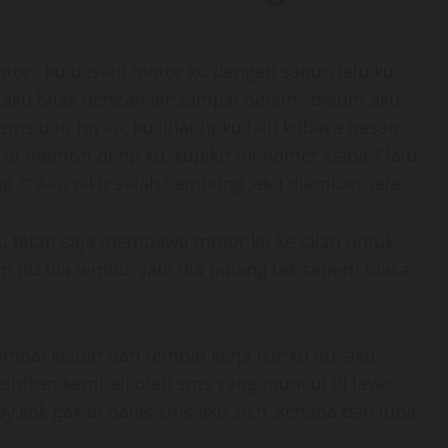
otor , ku basahi motor ku dengan sabun lalu ku
aku bilas dengan air sampai bersih , belum aku
sms dari hp ku, ku lihat hpku lalu kubaca pesan
di memori di hp ku, kupikir ini nomer siapa ? lalu
ng ?” Aku pikir salah sambung ,aku diamkan saja.
aku tetap saja membawa motor ku ke jalan untuk
itu dia lembur jadi dia pulang tak seperti biasa.
mpai keluar dari tempat kerja istriku itu, aku
ejutkan kembali oleh sms yang muncul di layar
ay,kok gak di balas sms aku sich ,kenapa dah lupa