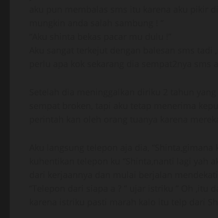
aku pun membalas sms itu karena aku pikir d
mungkin anda salah sambung ! “
“Aku shinta bekas pacar mu dulu !”
Aku sangat terkejut dengan balesan sms tadi ,
perlu apa kok sekarang dia sempat2nya sms ak
Setelah dia meninggalkan diriku 2 tahun yang
sempat broken, tapi aku tetap menerima kepu
perintah kan oleh orang tuanya karena merek
Aku langsung telepon aja dia, “Shinta,gimana k
kuhentikan telepon ku “Shinta,nanti lagi yah a
dari kerjaannya dan mulai berjalan mendekati
“Telepon dari siapa a ? ” ujar istriku ” Oh ,itu
karena istriku pasti marah kalo itu telp dari