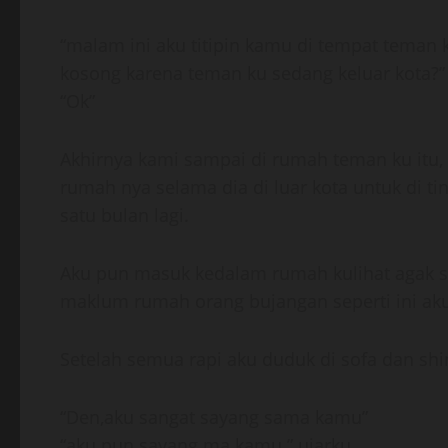
“malam ini aku titipin kamu di tempat teman k
kosong karena teman ku sedang keluar kota?”
“Ok”
Akhirnya kami sampai di rumah teman ku itu
rumah nya selama dia di luar kota untuk di t
satu bulan lagi.
Aku pun masuk kedalam rumah kulihat agak s
maklum rumah orang bujangan seperti ini aku
Setelah semua rapi aku duduk di sofa dan shi
“Den,aku sangat sayang sama kamu”
“aku pun sayang ma kamu ” ujarku.