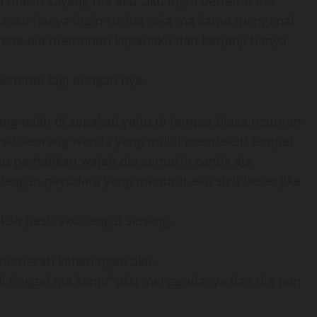
amu masih sayang ma aku ,aku ingin bertemu ma
mu,aku hanya ingin curhat saja ma kamu mengenai
arena dia memohon kepadaku dan berjanji hanya
ertemu lagi dengan nya.
g telah di sepakati yaitu di tempat biasa restoran
ihat seorang wanita yang mulai mendekati tempat
Aku perhatikan wajah dia semakin cantik aja
dengan payudara yang menurut aku sich besar jika
kah pasti aku sangat senang.
u memecah keheningan aku.
di tinggal ma kamu” aku menggodanya dan dia pun