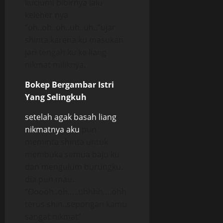
kuciumi bibirnya lalu
keleher nya
“oh..oh..oh..uh..uh..”ujar
shinta karena ku masukan
jari tengah ku ke liang
nikmat miliknya.
Bokep Bergambar Istri
Yang Selingkuh
setelah agak basah liang
nikmatnya aku
pun
meminta shinta untuk
membuka semua baju ku
dan mengulum burungku.
dia pun mau.
“Ooooh..oh…..uhhhh….ohh
terus shin..sepongan kamu
sangat nikmat”