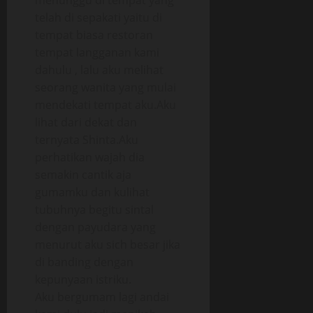
menunggu di tempat yang
telah di sepakati yaitu di
tempat biasa restoran
tempat langganan kami
dahulu , lalu aku melihat
seorang wanita yang mulai
mendekati tempat aku.Aku
lihat dari dekat dan
ternyata Shinta.Aku
perhatikan wajah dia
semakin cantik aja
gumamku dan kulihat
tubuhnya begitu sintal
dengan payudara yang
menurut aku sich besar jika
di banding dengan
kepunyaan istriku.
Aku bergumam lagi andai