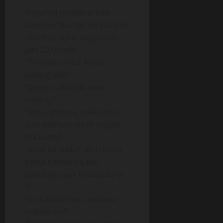
Rupanya pembicaraan
kami berdua tak terasa dan
aku lihat sekarang sudah
jam 22.00 wib.
“Shin,aku antar kamu
pulang yah”
“Jangan ,aku gak mau
pulang?”
“terus gimana anak kamu
,kan kasihan dia di tinggal
ma kamu”
“anak ku sudah aku titipin
sama neneknya,aku
pokoknya gak mau pulang
?”
“trus kamu mau kemana
malam ini?”