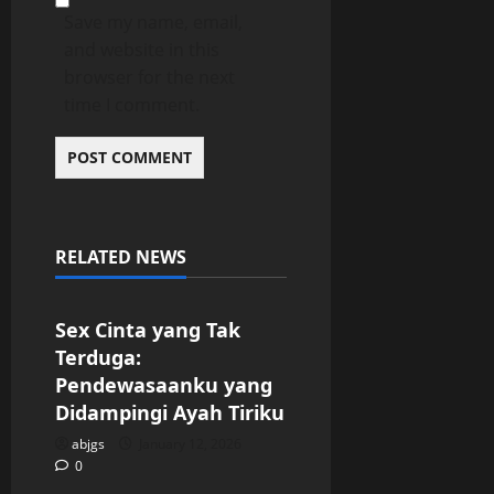
Save my name, email,
and website in this
browser for the next
time I comment.
RELATED NEWS
Uncategorized
Sex Cinta yang Tak
Terduga:
Pendewasaanku yang
Didampingi Ayah Tiriku
abjgs
January 12, 2026
0
Uncategorized