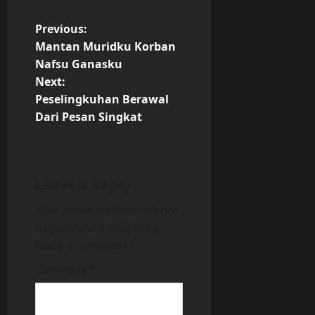
P
Previous:
Mantan Muridku Korban
o
Nafsu Ganasku
Next:
s
Peselingkuhan Berawal
t
Dari Pesan Singkat
n
a
Leave a Reply
v
Your email address will not
be published.
Required
i
fields are marked
*
g
Comment
*
a