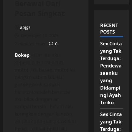
Berawal Dari
Pesan Singkat
RECENT
abjgs
POSTS
December 12, 2025
Sex Cinta
7 minutes read
0
yang Tak
Bokep
– Hari itu aku
Terduga:
seperti biasa mencuci
Pendewa
motor , ku basahi motor ku
saanku
dengan sabun lalu ku
yang
gosok gosok sampai
Didampi
berbusa,setelah berbusa
ngi Ayah
aku bilas dengan air
Tiriku
sampai bersih , belum aku
keringkan dengan kanebo,
Sex Cinta
eh tiba2 ada suara sms dari
yang Tak
hp ku, ku lihat hpku lalu
Terduga: