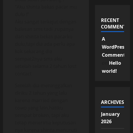
“Aku shinta bekas pacar mu
dulu !”
RECENT
Aku sangat terkejut dengan
COMMENTS
balesan sms tadi ,rupanya
dari shinta bekas pacarku
A
dulu,tapi dia ada perlu apa
WordPress
kok sekarang dia
Commenter
sempat2nya sms aku
on
Hello
setelah selama 2 tahun lost
world!
contact
Setelah dia meninggalkan
diriku 2 tahun yang lalu
karena married dengan
ARCHIVES
cowo yang lain,hatiku
January
sempat broken, tapi aku
2026
tetap menerima keputusan
nya karena shinta menuruti