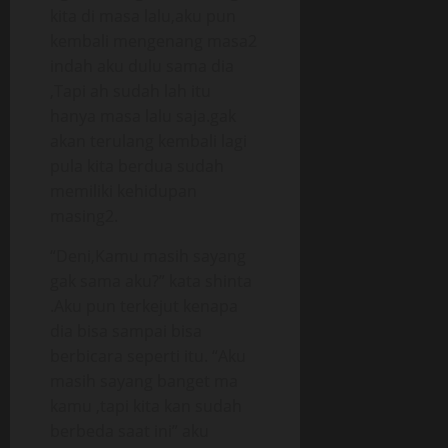
kita di masa lalu,aku pun
kembali mengenang masa2
indah aku dulu sama dia
,Tapi ah sudah lah itu
hanya masa lalu saja.gak
akan terulang kembali lagi
pula kita berdua sudah
memiliki kehidupan
masing2.
“Deni,Kamu masih sayang
gak sama aku?” kata shinta
.Aku pun terkejut kenapa
dia bisa sampai bisa
berbicara seperti itu. “Aku
masih sayang banget ma
kamu ,tapi kita kan sudah
berbeda saat ini” aku