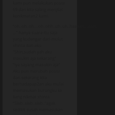
kami pun melakukan posisi
69 dan kita saling menjilat
kenikmatan2 kami.
“oh..oh..oh….oh..ohh..uh..uh..haaaah….ouh.
…” hanya suara itu saja
yang kudengar dari mulut
shinta dan aku.
“Shin,sudah yah aku
masukin aja sekarang”
“Iya sayang masukin aja”
Aku pun merubah posisi
dan sekarang kita
berhadapap2an aku mulai
memasukan burungku ke
liang nikmat shinta.
“Sleb..sleb..sleb..”agak
sedikit susah memasukan