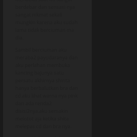
berdebar dan sensasi nya
sangat nikmat sekali
mungkin karena aku sudah
lama tidak berciuman ma
dia.
Sambil berciuman aku
meraba2 payudaranya dan
aku perlahan membuka
kancing bajunya satu
persatu akhirnya shinta
hanya berbalutkan bra dan
cd.aku lihat warna nya pink
dan ada renda2
disisi2nya.aku semakin
melotot aja ketika shita
melepas cd dan bra nya.