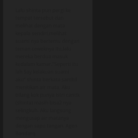
Lalu shinta pun pergi ke
tempat tersebut dan
melihat dengan mata
kepala sendiri,melihat
suami nya bertemu dengan
teman ceweknya itu,lalu
mereka berdua masuk
kedalam kamar.”Seperti itu
lah Say kelakuan suami
aku” shinta berkata sambil
menitikan air mata. Aku
bilang kok punya istri cantik
(shinta) masih bisa2 nya
selingkuh. Aku langsung
mengusap air matanya
dengan sapu tangan. Agen
Bandarq