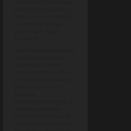
teman lama ” tapi aku gak
bilang dari shinta karena
istriku pasti marah kalo itu
telp dari Shinta bekas
pacarku dulu. Agen
Domino99
Pagi hari nya aku pun pergi
ke tempat pekerjaan ku
seperti biasa, setelah
sampai di tempat kerja aku
pun langsung melakukan
pekerjaan ku seperti
biasanya.
Jam menunjukan angka 12
itu artinya aku mulai
beristirahat setelah pergi
makan keluar aku berdiam
diri sekaligus memikirkan