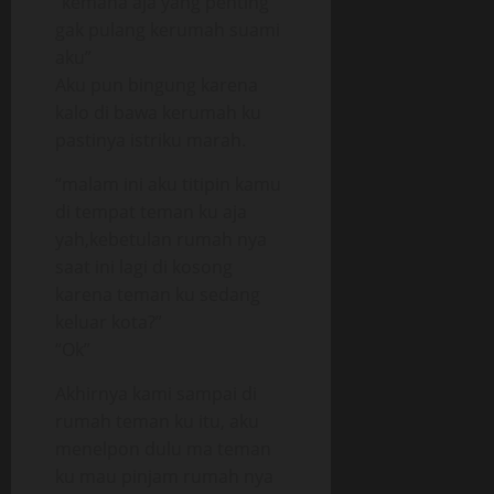
“kemana aja yang penting
gak pulang kerumah suami
aku”
Aku pun bingung karena
kalo di bawa kerumah ku
pastinya istriku marah.
“malam ini aku titipin kamu
di tempat teman ku aja
yah,kebetulan rumah nya
saat ini lagi di kosong
karena teman ku sedang
keluar kota?”
“Ok”
Akhirnya kami sampai di
rumah teman ku itu, aku
menelpon dulu ma teman
ku mau pinjam rumah nya