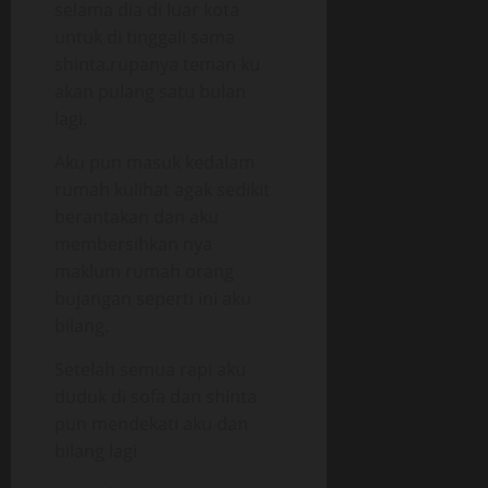
selama dia di luar kota
untuk di tinggali sama
shinta.rupanya teman ku
akan pulang satu bulan
lagi.
Aku pun masuk kedalam
rumah kulihat agak sedikit
berantakan dan aku
membersihkan nya
maklum rumah orang
bujangan seperti ini aku
bilang.
Setelah semua rapi aku
duduk di sofa dan shinta
pun mendekati aku dan
bilang lagi