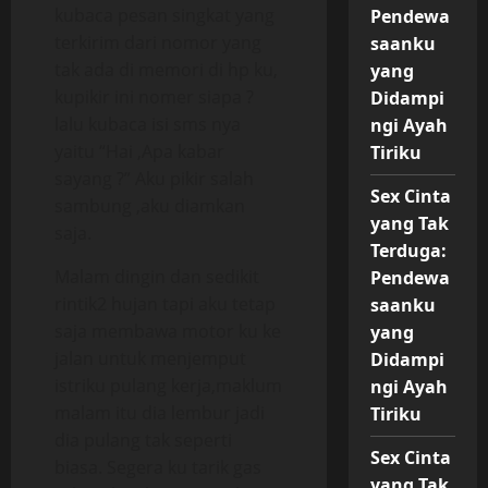
kubaca pesan singkat yang
Pendewa
terkirim dari nomor yang
saanku
tak ada di memori di hp ku,
yang
kupikir ini nomer siapa ?
Didampi
lalu kubaca isi sms nya
ngi Ayah
yaitu “Hai ,Apa kabar
Tiriku
sayang ?” Aku pikir salah
Sex Cinta
sambung ,aku diamkan
yang Tak
saja.
Terduga:
Malam dingin dan sedikit
Pendewa
rintik2 hujan tapi aku tetap
saanku
saja membawa motor ku ke
yang
jalan untuk menjemput
Didampi
istriku pulang kerja,maklum
ngi Ayah
malam itu dia lembur jadi
Tiriku
dia pulang tak seperti
Sex Cinta
biasa. Segera ku tarik gas
yang Tak