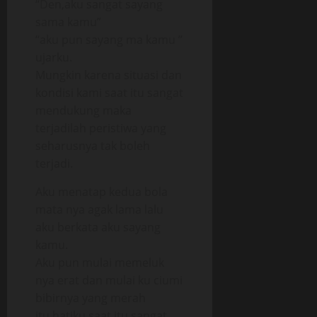
“Den,aku sangat sayang
sama kamu”
“aku pun sayang ma kamu ”
ujarku.
Mungkin karena situasi dan
kondisi kami saat itu sangat
mendukung maka
terjadilah peristiwa yang
seharusnya tak boleh
terjadi.
Aku menatap kedua bola
mata nya agak lama lalu
aku berkata aku sayang
kamu.
Aku pun mulai memeluk
nya erat dan mulai ku ciumi
bibirnya yang merah
itu,hatiku saat itu sangat