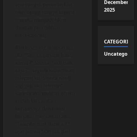
December
apa yang di perintah kan
2025
oleh orang tuanya karena
mereka menjodohkan
dengan pria pilihan
mereka(ortu).
CATEGORIES
Aku langsung telepon aja
Uncategorize
dia, “Shinta,gimana kabar
kamu ?” Shinta: “aku baik
saja ?” .segera kuhentikan
telepon ku “Shinta,nanti
lagi yah aku telepon”
karena aku melihat istriku
sudah keluar dari
kerjaannya dan mulai
berjalan mendekati aku.
“Telepon dari siapa a ? ”
ujar istriku ” Oh ,itu dari