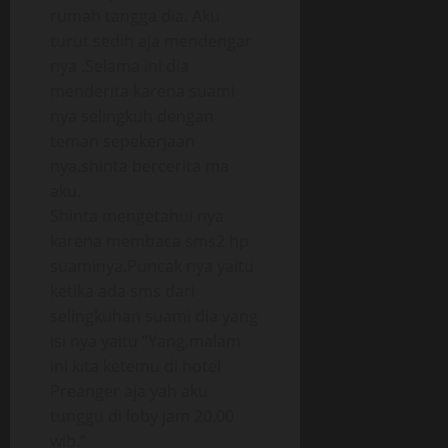
rumah tangga dia. Aku
turut sedih aja mendengar
nya .Selama ini dia
menderita karena suami
nya selingkuh dengan
teman sepekerjaan
nya.shinta bercerita ma
aku.
Shinta mengetahui nya
karena membaca sms2 hp
suaminya.Puncak nya yaitu
ketika ada sms dari
selingkuhan suami dia yang
isi nya yaitu “Yang,malam
ini kita ketemu di hotel
Preanger aja yah aku
tunggu di loby jam 20.00
wib.”