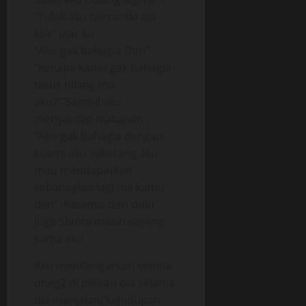
“Tidak aku bercanda aja
kok” ujar ku
“Aku gak bahagia Den”
“kenapa kamu gak bahagia
terus bilang ma
aku?””Sambil aku
menyantap makanan
“Aku gak bahagia dengan
suami aku sekarang aku
mau mendapatkan
kebahagian lagi ma kamu
den”. Katanya dari dulu
juga Shinta masih sayang
sama aku
Aku mendengarkan semua
uneg2 di pikiran dia selama
dia menjalani kehidupan