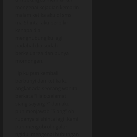
mengenai kejadian kemarin
malam ketika aku di sms
ma Shinta, aku berpikir
kenapa dia
menghubungiku lagi
padahal dia sudah
berkeluarga dan punya
momongan.
Hp ku pun kembali
berbunyi dan ketika ku
angkat ada seorang wanita
berkata “Halo,selamat
siang sayang ?” dan aku
pun menjawab “Siang” oh
rupanya si shinta lagi .Kami
pun mengobrol ngalor
ngidul mengenai hubungan