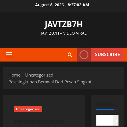
Skip
August 8, 2026
8:37:03 AM
to
content
JAVTZB7H
JAVTZB7H – VIDEO VIRAL
SUBSCRIBE
Primary
Menu
Home
Uncategorized
Peselingkuhan Berawal Dari Pesan Singkat
SEARCH
Uncategorized
Peselingkuhan
Search