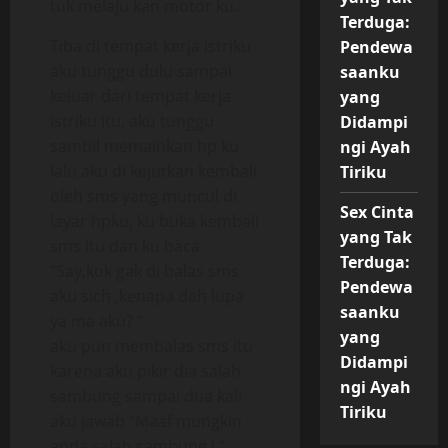
tuk melaju kan motor ku.
Terduga:
Tiba di tempat kerja istriku
Pendewa
aku tunggu dulu sampai
saanku
keluar dari tempat kerja
yang
istriku itu, aku tunggu
Didampi
sambil memainkan hp ku
ngi Ayah
lalu aku di kejutkan kembali
Tiriku
oleh sms yang muncul di
Sex Cinta
layar hpku, ku buka kembali
yang Tak
sms itu dan ku baca
Terduga:
“Say,kok gak di balas sms
Pendewa
aku sich ,kenapa dah lupa
saanku
ya ma aku? “
yang
aku pun membalas sms itu
Didampi
karena aku pikir dia salah
ngi Ayah
sambung sampai dua kali
Tiriku
aku jawab “Maaf mungkin
anda salah sambung ! “