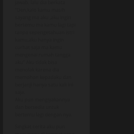
jawab. lalu dia berkata
“Den,kalo kamu masih
sayang ma aku ,aku ingin
bertemu ma kamu lagi tapi
tanpa sepengetahuan istri
kamu,aku hanya ingin
curhat saja ma kamu
mengenai rumah tangga
aku” Aku tidak bisa
menolak karena dia
memohon kepadaku dan
berjanji hanya satu kali ini
saja.
Aku pun mengiyakannya
dan bersedia untuk
bertemu lagi dengan nya.
Singkat cerita aku pun