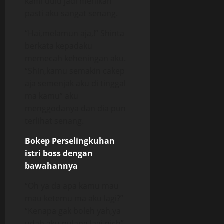
kami dulu jadi menikah
pasti aku sangat senang.
“Hai,melamun aja,!” Shinta
berkata kepadaku
memecah keheningan aku.
“Shin,kamu semakin cakep
aja semenjak aku di tinggal
ma kamu” aku
menggodanya dan dia pun
terlihat senang.
Bokep Perselingkuhan
istri boss dengan
bawahannya
“Oh ya da apa kamu mau
mau ketemu ma aku lagi?”
“Kenapa gak boleh yah,ya
udah aku pulang lagi nich”