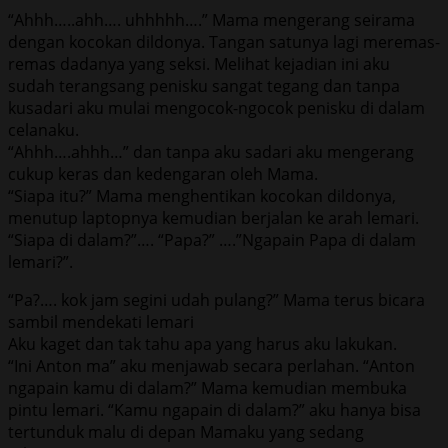
“Ahhh…..ahh…. uhhhhh….” Mama mengerang seirama
dengan kocokan dildonya. Tangan satunya lagi meremas-
remas dadanya yang seksi. Melihat kejadian ini aku
sudah terangsang penisku sangat tegang dan tanpa
kusadari aku mulai mengocok-ngocok penisku di dalam
celanaku.
“Ahhh….ahhh…” dan tanpa aku sadari aku mengerang
cukup keras dan kedengaran oleh Mama.
“Siapa itu?” Mama menghentikan kocokan dildonya,
menutup laptopnya kemudian berjalan ke arah lemari.
“Siapa di dalam?”…. “Papa?” ….”Ngapain Papa di dalam
lemari?”.
“Pa?…. kok jam segini udah pulang?” Mama terus bicara
sambil mendekati lemari
Aku kaget dan tak tahu apa yang harus aku lakukan.
“Ini Anton ma” aku menjawab secara perlahan. “Anton
ngapain kamu di dalam?” Mama kemudian membuka
pintu lemari. “Kamu ngapain di dalam?” aku hanya bisa
tertunduk malu di depan Mamaku yang sedang