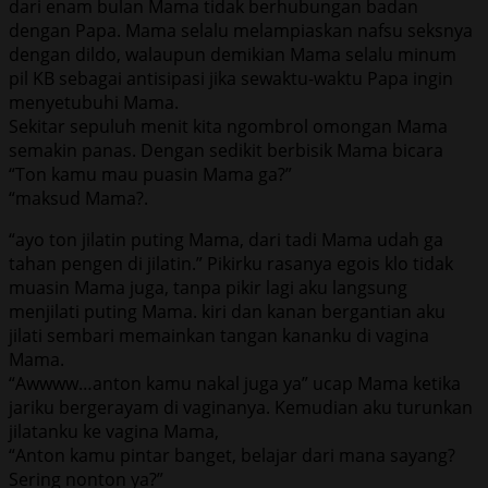
dari enam bulan Mama tidak berhubungan badan
dengan Papa. Mama selalu melampiaskan nafsu seksnya
dengan dildo, walaupun demikian Mama selalu minum
pil KB sebagai antisipasi jika sewaktu-waktu Papa ingin
menyetubuhi Mama.
Sekitar sepuluh menit kita ngombrol omongan Mama
semakin panas. Dengan sedikit berbisik Mama bicara
“Ton kamu mau puasin Mama ga?”
“maksud Mama?.
“ayo ton jilatin puting Mama, dari tadi Mama udah ga
tahan pengen di jilatin.” Pikirku rasanya egois klo tidak
muasin Mama juga, tanpa pikir lagi aku langsung
menjilati puting Mama. kiri dan kanan bergantian aku
jilati sembari memainkan tangan kananku di vagina
Mama.
“Awwww…anton kamu nakal juga ya” ucap Mama ketika
jariku bergerayam di vaginanya. Kemudian aku turunkan
jilatanku ke vagina Mama,
“Anton kamu pintar banget, belajar dari mana sayang?
Sering nonton ya?”