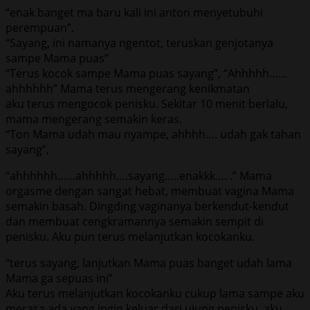
“enak banget ma baru kali ini anton menyetubuhi
perempuan”.
“Sayang, ini namanya ngentot, teruskan genjotanya
sampe Mama puas”
“Terus kocok sampe Mama puas sayang”, “Ahhhhh……
ahhhhhh” Mama terus mengerang kenikmatan
aku terus mengocok penisku. Sekitar 10 menit berlalu,
mama mengerang semakin keras.
“Ton Mama udah mau nyampe, ahhhh…. udah gak tahan
sayang”,
“ahhhhhh……ahhhhh….sayang…..enakkk…. .” Mama
orgasme dengan sangat hebat, membuat vagina Mama
semakin basah. Dingding vaginanya berkendut-kendut
dan membuat cengkramannya semakin sempit di
penisku. Aku pun terus melanjutkan kocokanku.
“terus sayang, lanjutkan Mama puas banget udah lama
Mama ga sepuas ini”
Aku terus melanjutkan kocokanku cukup lama sampe aku
merasa ada yang ingin keluar dari ujung penisku, aku