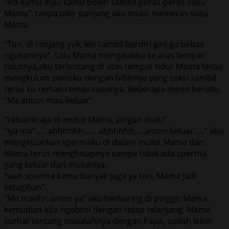
“klo kamu mau kamu boleh sambil peras-peras susu
Mama”. tanpa pikir panjang aku mulai memeras susu
Mama.
“Ton, di ranjang yuk, klo sambil berdiri gini ga bebas
ngulumnya”. Lalu Mama mengajakku ke atas tempat
tidurnya,aku terlentang di atas tempat tidur Mama terus
mengkulum penisku dengan bibirnya yang seksi sambil
terus ku remas-remas susunya. Beberapa menit berlalu,
“Ma anton mau keluar”
“keluarin aja di mulut Mama, jangan malu”
“iya ma”….. ahhhhhh…….ahhhhhh,….anton keluar…..” aku
mengeluarkan spermaku di dalam mulut Mama dan
Mama terus menghisapnya sampe tidak ada sperma
yang keluar dari mulutnya,
“wah sperma kamu banyak juga ya ton, Mama jadi
ketagihan”.
“Ma maafin anton ya” aku berbaring di pinggir Mama,
kemudian kita ngobrol dengan tetap telanjang. Mama
curhat tentang masalahnya dengan Papa, sudah lebih