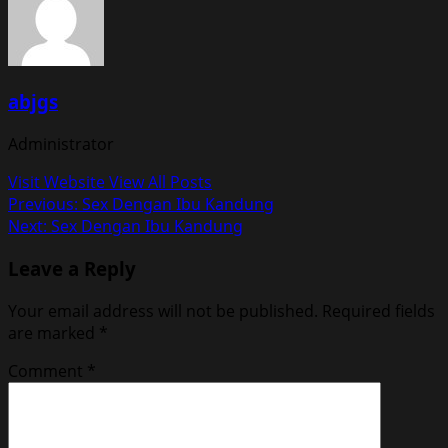
abjgs
Administrator
Visit Website
View All Posts
Post
Previous:
Sex Dengan Ibu Kandung
Next:
Sex Dengan Ibu Kandung
navigation
Leave a Reply
Your email address will not be published.
Required fields
are marked
*
Comment
*