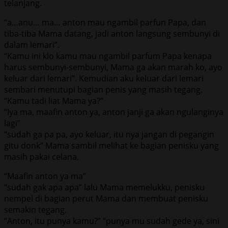
telanjang.
“a…anu… ma… anton mau ngambil parfun Papa, dan
tiba-tiba Mama datang, jadi anton langsung sembunyi di
dalam lemari”.
“Kamu ini klo kamu mau ngambil parfum Papa kenapa
harus sembunyi-sembunyi, Mama ga akan marah ko, ayo
keluar dari lemari”. Kemudian aku keluar dari lemari
sembari menutupi bagian penis yang masih tegang.
“Kamu tadi liat Mama ya?”
“Iya ma, maafin anton ya, anton janji ga akan ngulanginya
lagi”
“sudah ga pa pa, ayo keluar, itu nya jangan di pegangin
gitu donk” Mama sambil melihat ke bagian penisku yang
masih pakai celana.
“Maafin anton ya ma”
“sudah gak apa apa” lalu Mama memelukku, penisku
nempel di bagian perut Mama dan membuat penisku
semakin tegang.
“Anton, itu punya kamu?” “punya mu sudah gede ya, sini