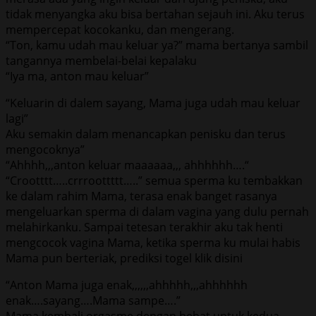
tidak menyangka aku bisa bertahan sejauh ini. Aku terus
mempercepat kocokanku, dan mengerang.
“Ton, kamu udah mau keluar ya?” mama bertanya sambil
tangannya membelai-belai kepalaku
“Iya ma, anton mau keluar”
“Keluarin di dalem sayang, Mama juga udah mau keluar
lagi”
Aku semakin dalam menancapkan penisku dan terus
mengocoknya”
“Ahhhh,,,anton keluar maaaaaa,,, ahhhhhh….“
“Crootttt…..crrroottttt…..” semua sperma ku tembakkan
ke dalam rahim Mama, terasa enak banget rasanya
mengeluarkan sperma di dalam vagina yang dulu pernah
melahirkanku. Sampai tetesan terakhir aku tak henti
mengcocok vagina Mama, ketika sperma ku mulai habis
Mama pun berteriak, prediksi togel klik disini
“Anton Mama juga enak,,,,,,ahhhhh,,,ahhhhhh
enak….sayang….Mama sampe….”
Mama kembali orgasme dengan hebat untuk kedua