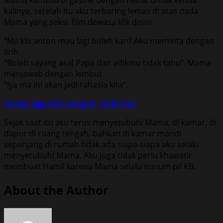
kalinya, setelah itu aku terbaring lemas di atas dada
Mama yang seksi. film dewasa klik disini
“Ma klo anton mau lagi boleh kan? Aku meminta dengan
lirih.
“Boleh sayang asal Papa dan adikmu tidak tahu”. Mama
menjawab dengan lembut
“Iya ma ini akan jadi rahasia kita”.
Bokep Ngentot Dengan Supir Bus
Sejak saat itu aku terus menyetubuhi Mama, di kamar, di
dapur di ruang tengah, bahkan di kamar mandi
sepanjang di rumah tidak ada siapa-siapa aku selalu
menyetubuhi Mama. Aku juga tidak perlu khawatir
membuat Hamil karena Mama selalu minum pil KB.
About the Author