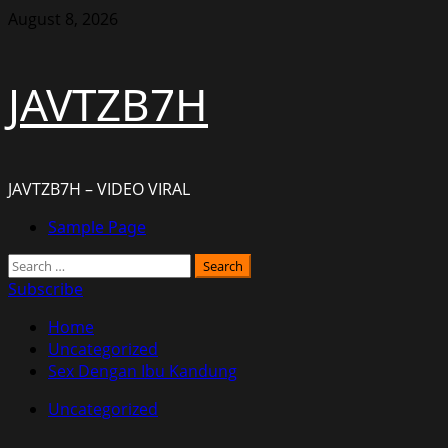
Skip
August 8, 2026
to
content
JAVTZB7H
JAVTZB7H – VIDEO VIRAL
Primary
Sample Page
Menu
Search
for:
Subscribe
Home
Uncategorized
Sex Dengan Ibu Kandung
Uncategorized