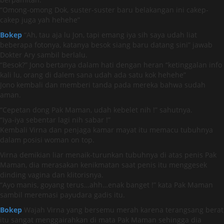
“Omong-omong Dok, suster-suster baru belakangan ini cakep-
cakep juga yah hehehe”
Bokep
“Ah, tau aja lu Jon, tapi emang iya sih saya udah liat
beberapa fotonya, katanya besok siang baru datang sini” jawab
Dokter Ary sambil berlalu.
“Besok?” Jono bertanya dalam hati dengan heran “ketinggalan info
kali lu, orang di dalem sana udah ada satu kok hehehe”
Jono kembali dan memberi tanda pada mereka bahwa sudah
aman.
“Cepetan dong Pak Maman, udah kebelet nih !” sahutnya.
“Iya-iya sebentar lagi nih sabar !”
Kembali Virna dan penjaga kamar mayat itu memacu tubuhnya
dalam posisi woman on top.
Virna demikian liar menaik-turunkan tubuhnya di atas penis Pak
Maman, dia merasakan kenikmatan saat penis itu menggesek
dinding vagina dan klitorisnya.
“Ayo manis, goyang terus…ahh…enak banget !” kata Pak Maman
sambil meremasi payudara gadis itu.
Bokep
Wajah Virna yang bersemu merah karena terangsang berat
itu sangat menggairahkan di mata Pak Maman sehingga dia