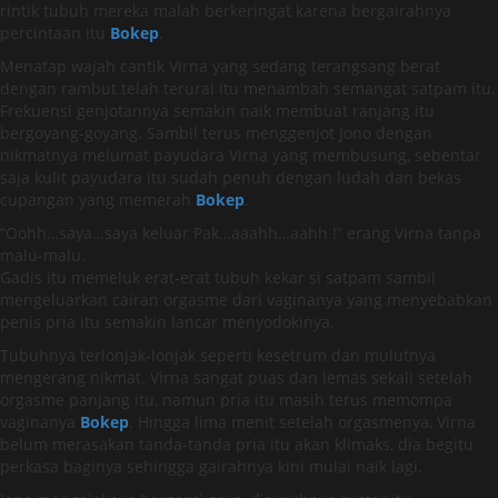
rintik tubuh mereka malah berkeringat karena bergairahnya
percintaan itu
Bokep
.
Menatap wajah cantik Virna yang sedang terangsang berat
dengan rambut telah terurai itu menambah semangat satpam itu.
Frekuensi genjotannya semakin naik membuat ranjang itu
bergoyang-goyang. Sambil terus menggenjot Jono dengan
nikmatnya melumat payudara Virna yang membusung, sebentar
saja kulit payudara itu sudah penuh dengan ludah dan bekas
cupangan yang memerah
Bokep
.
“Oohh…saya…saya keluar Pak…aaahh…aahh !” erang Virna tanpa
malu-malu.
Gadis itu memeluk erat-erat tubuh kekar si satpam sambil
mengeluarkan cairan orgasme dari vaginanya yang menyebabkan
penis pria itu semakin lancar menyodokinya.
Tubuhnya terlonjak-lonjak seperti kesetrum dan mulutnya
mengerang nikmat. Virna sangat puas dan lemas sekali setelah
orgasme panjang itu, namun pria itu masih terus memompa
vaginanya
Bokep
. Hingga lima menit setelah orgasmenya, Virna
belum merasakan tanda-tanda pria itu akan klimaks, dia begitu
perkasa baginya sehingga gairahnya kini mulai naik lagi.