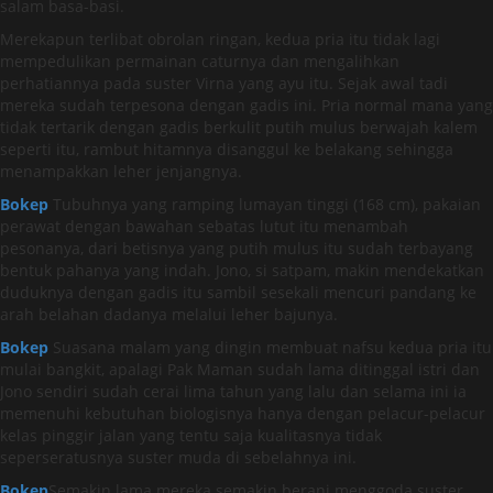
salam basa-basi.
Merekapun terlibat obrolan ringan, kedua pria itu tidak lagi
mempedulikan permainan caturnya dan mengalihkan
perhatiannya pada suster Virna yang ayu itu. Sejak awal tadi
mereka sudah terpesona dengan gadis ini. Pria normal mana yang
tidak tertarik dengan gadis berkulit putih mulus berwajah kalem
seperti itu, rambut hitamnya disanggul ke belakang sehingga
menampakkan leher jenjangnya.
Bokep
Tubuhnya yang ramping lumayan tinggi (168 cm), pakaian
perawat dengan bawahan sebatas lutut itu menambah
pesonanya, dari betisnya yang putih mulus itu sudah terbayang
bentuk pahanya yang indah. Jono, si satpam, makin mendekatkan
duduknya dengan gadis itu sambil sesekali mencuri pandang ke
arah belahan dadanya melalui leher bajunya.
Bokep
Suasana malam yang dingin membuat nafsu kedua pria itu
mulai bangkit, apalagi Pak Maman sudah lama ditinggal istri dan
Jono sendiri sudah cerai lima tahun yang lalu dan selama ini ia
memenuhi kebutuhan biologisnya hanya dengan pelacur-pelacur
kelas pinggir jalan yang tentu saja kualitasnya tidak
seperseratusnya suster muda di sebelahnya ini.
Bokep
Semakin lama mereka semakin berani menggoda suster