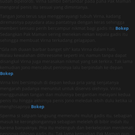
sudah dipeloroti. Virna sambil bersandar pada paha Pak Maman
mengoral penis itu sesuai yang dimintanya.
Tangan Jono terus saja menggerayangi tubuh Virna, kadang
diremasnya payudara atau pantatnya dengan keras sehingga
memberi sensasi perih bercampur nikmat bagi gadis itu
Bokep
.
Sedangkan Pak Maman sering menekan-nekan kepala gadis itu
sehingga membuat Virna terkadang gelagapan.
“Gila nih duaan barbar banget sih” kata Virna dalam hati.
Walau kewalahan dithreesome seperti ini, namun tanpa dapat
disangkal Virna juga merasakan nikmat yang tak terkira. Tak lama
kemudian Jono mencabut penisnya lalu berpindah ke depan
Bokep
.
Virna kini bersimpuh di depan kedua pria yang senjatanya
mengarah padanya menuntut untuk diservis olehnya. Virna
menggunakan tangan dan mulutnya bergantian melayani kedua
penis itu hingga akhirnya penis Jono meledak lebih dulu ketika ia
menghisapnya
Bokep
.
Sperma si satpam langsung memenuhi mulut gadis itu, sebagian
masuk ke kerongkongannya sebagian meleleh di bibir indah itu
karena banyaknya. Pria itu melenguh dan berkelejotan menikmati
penisnya dihisap gadis itu. Tak lama kemudian Pak Maman pun