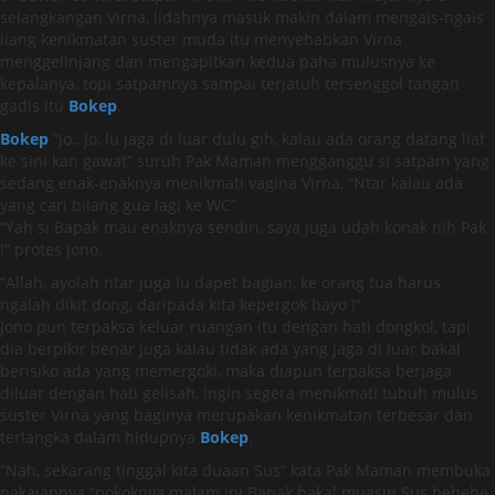
selangkangan Virna, lidahnya masuk makin dalam mengais-ngais
liang kenikmatan suster muda itu menyebabkan Virna
menggelinjang dan mengapitkan kedua paha mulusnya ke
kepalanya, topi satpamnya sampai terjatuh tersenggol tangan
gadis itu
Bokep
.
Bokep
“Jo…Jo, lu jaga di luar dulu gih, kalau ada orang datang liat
ke sini kan gawat” suruh Pak Maman mengganggu si satpam yang
sedang enak-enaknya menikmati vagina Virna, “Ntar kalau ada
yang cari bilang gua lagi ke WC”
“Yah si Bapak mau enaknya sendiri, saya juga udah konak nih Pak
!” protes Jono.
“Allah, ayolah ntar juga lu dapet bagian, ke orang tua harus
ngalah dikit dong, daripada kita kepergok hayo !”
Jono pun terpaksa keluar ruangan itu dengan hati dongkol, tapi
dia berpikir benar juga kalau tidak ada yang jaga di luar bakal
berisiko ada yang memergoki, maka diapun terpaksa berjaga
diluar dengan hati gelisah, ingin segera menikmati tubuh mulus
suster Virna yang baginya merupakan kenikmatan terbesar dan
terlangka dalam hidupnya
Bokep
.
“Nah, sekarang tinggal kita duaan Sus” kata Pak Maman membuka
pakaiannya “pokoknya malam ini Bapak bakal muasin Sus hehehe