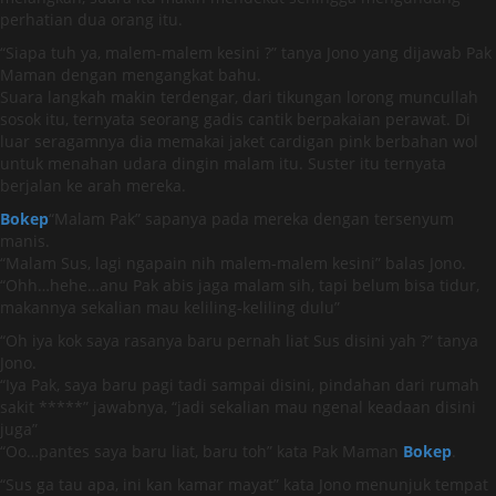
perhatian dua orang itu.
“Siapa tuh ya, malem-malem kesini ?” tanya Jono yang dijawab Pak
Maman dengan mengangkat bahu.
Suara langkah makin terdengar, dari tikungan lorong muncullah
sosok itu, ternyata seorang gadis cantik berpakaian perawat. Di
luar seragamnya dia memakai jaket cardigan pink berbahan wol
untuk menahan udara dingin malam itu. Suster itu ternyata
berjalan ke arah mereka.
Bokep
“Malam Pak” sapanya pada mereka dengan tersenyum
manis.
“Malam Sus, lagi ngapain nih malem-malem kesini” balas Jono.
“Ohh…hehe…anu Pak abis jaga malam sih, tapi belum bisa tidur,
makannya sekalian mau keliling-keliling dulu”
“Oh iya kok saya rasanya baru pernah liat Sus disini yah ?” tanya
Jono.
“Iya Pak, saya baru pagi tadi sampai disini, pindahan dari rumah
sakit *****” jawabnya, “jadi sekalian mau ngenal keadaan disini
juga”
“Oo…pantes saya baru liat, baru toh” kata Pak Maman
Bokep
.
“Sus ga tau apa, ini kan kamar mayat” kata Jono menunjuk tempat