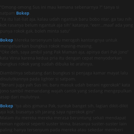
“Omong-omong Sus ini mau kemana sebenarnya ?” tanya si
satpam
Bokep
.
“Ya itu liat-liat aja, kalau udah ngantuk baru bobo ntar, ga tau nih
kok rasanya belum ngantuk aja sih” katanya. “eerr…maaf ada yang
punya rokok gak, boleh minta satu”
Bokep
Mereka tersenyum lalu merogoh kantongnya untuk
mengeluarkan bungkus rokok masing-masing.
“Oke deh, saya ambil yang Pak Maman aja, apinya dari Pak Jono”
kata Virna karena kedua pria itu dengan cepat menyodorkan
bungkus rokok yang sudah dibuka ke arahnya.
Diambilnya sebatang dari bungkus si penjaga kamar mayat lalu
disulutkannya pada lighter si satpam.
“Berani juga yah Sus ini, baru masuk udah berani ngerokok” kata
Jono sambil memandang wajah cantik yang sedang mengepulkan
asap dari mulutnya.
Bokep
“Iya abis gimana Pak, suntuk banget sih, lagian dikit-dikit
aja kok, biasanya sih jarang saya ngerokok gini”
Malam itu mereka mereka merasa beruntung sekali mendapat
teman ngobrol seperti suster Virna, biasanya suster-suster lain
paling hanya tersenyum pada mereka atau sekedar memberi