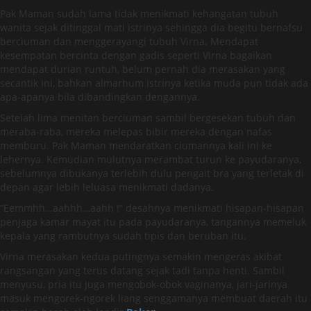
Pak Maman sudah lama tidak menikmati kehangatan tubuh
wanita sejak ditinggal mati istrinya sehingga dia begitu bernafsu
berciuman dan menggerayangi tubuh Virna. Mendapat
kesempatan bercinta dengan gadis seperti Virna bagaikan
mendapat durian runtuh, belum pernah dia merasakan yang
secantik ini, bahkan almarhum istrinya ketika muda pun tidak ada
apa-apanya bila dibandingkan dengannya.
Setelah lima menitan berciuman sambil bergesekan tubuh dan
meraba-raba, mereka melepas bibir mereka dengan nafas
memburu. Pak Maman mendaratkan ciumannya kali ini ke
lehernya. Kemudian mulutnya merambat turun ke payudaranya,
sebelumnya dibukanya terlebih dulu pengait bra yang terletak di
depan agar lebih leluasa menikmati dadanya.
“Eemmhh…aahhh…aahh !” desahnya menikmati hisapan-hisapan
penjaga kamar mayat itu pada payudaranya, tangannya memeluk
kepala yang rambutnya sudah tipis dan beruban itu.
Virna merasakan kedua putingnya semakin mengeras akibat
rangsangan yang terus datang sejak tadi tanpa henti. Sambil
menyusu, pria itu juga mengobok-obok vaginanya, jari-jarinya
masuk mengorek-ngorek liang senggamanya membuat daerah itu