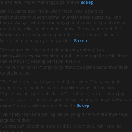
sudah tidak sabar menunggu gilirannya
Bokep
.
Dia berusaha tidak melakukan masturbasi agar bisa
melampiaskannya semaksimal mungkin pada suster itu. Jono
hanya bisa gelisah telah menunggu lebih dari dua puluh menit,
dua batang rokok telah dihabiskannya. Ternyata perintah Pak
Maman untuk berjaga di depan tidak salah karena tak lama
kemudian di dengarnya langkah kaki
Bokep
.
“Wei, jangan terlalu ribut dulu ada yang datang” Jono
melongokkan kepala ke dalam untuk memperingatkan Pak Maman
dan Virna yang sedang berasyik-masyuk.
Virna pun terpaksa mengurangi ritmenya agar desahannya tidak
terlalu kencang.
“Eh, Dokter Ary…pagi, ngapain nih jam segini ?” sapanya pada
orang itu yang adalah salah satu dokter yang shift malam.
“Pagi, biasalah, jaga…abis dari WC sekalian ngontrol, serem juga
yah jam segini disana sepi gitu…eh iya, omong-omong Pak Maman
mana ?” tanya dokter berusia 40an itu
Bokep
.
“Sakit perut tuh katanya, lagi ke WC yang disana, makannya saya
jaga disini dulu”
“Oh gitu yah, ok deh Jo, saya balik ke dalem dulu yah” pria itu
berpamitan.