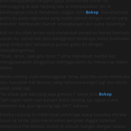
Jono mengajaknya berganti gaya, disuruhnya suster itu
menungging di atas ranjang lalu ia memposisikan diri di
belakangnya untuk melakukan doggie style
Bokep
. Diarahkannya
penis itu pada vaginanya yang sudah penuh dengan cairan yang
meluber membasahi daerah selangkangan dan paha dalamnya.
Kali ini dia tidak terlalu sulit melakukan penetrasi berkat bantuan
cairan itu. Setiap kali Jono menggenjot terdengar bunyi tumbukan
yang timbul dari beradunya pantat gadis itu dengan
selangkangannya.
“Enak…terus…iyah gitu terus !” Virna mendesah sambil ikut
menggoyangkan pinggulnya sehingga penis itu menancap makin
dalam.
Ketika sedang asyik menunggangi Virna, tiba-tiba pintu membuka
dan masuklah Pak Maman yang nafsunya bangkit lagi dan minta
jatah sekali lagi.
“Itu diluar gak ada yang jaga gimana ?” tanya Jono
Bokep
.
“Jam segini udah sepi banget disini, tenang aja, lagian cuma
sebentar kok, gua ngaceng lagi nih !” katanya.
Karena ranjang itu tidak muat untuk tiga orang terpaksa mereka
turun ke lantai. Jono meneruskan genjotan doggie stylenya
sementara Pak Maman duduk di sebuah bangku dengan celana