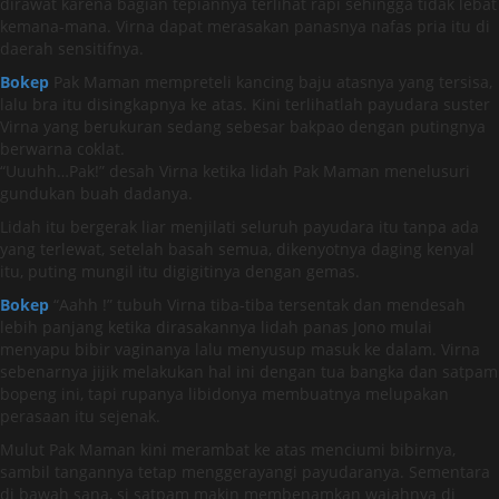
dirawat karena bagian tepiannya terlihat rapi sehingga tidak lebat
kemana-mana. Virna dapat merasakan panasnya nafas pria itu di
daerah sensitifnya.
Bokep
Pak Maman mempreteli kancing baju atasnya yang tersisa,
lalu bra itu disingkapnya ke atas. Kini terlihatlah payudara suster
Virna yang berukuran sedang sebesar bakpao dengan putingnya
berwarna coklat.
“Uuuhh…Pak!” desah Virna ketika lidah Pak Maman menelusuri
gundukan buah dadanya.
Lidah itu bergerak liar menjilati seluruh payudara itu tanpa ada
yang terlewat, setelah basah semua, dikenyotnya daging kenyal
itu, puting mungil itu digigitinya dengan gemas.
Bokep
“Aahh !” tubuh Virna tiba-tiba tersentak dan mendesah
lebih panjang ketika dirasakannya lidah panas Jono mulai
menyapu bibir vaginanya lalu menyusup masuk ke dalam. Virna
sebenarnya jijik melakukan hal ini dengan tua bangka dan satpam
bopeng ini, tapi rupanya libidonya membuatnya melupakan
perasaan itu sejenak.
Mulut Pak Maman kini merambat ke atas menciumi bibirnya,
sambil tangannya tetap menggerayangi payudaranya. Sementara
di bawah sana, si satpam makin membenamkan wajahnya di