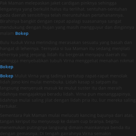
Pak Maman melepaskan jaket cardigan pinknya sehingga
lengannya yang berkulit halus itu terlihat. sentuhan-sentuhan
pada daerah sensitifnya telah meruntuhkan pertahanannya.
Birahinya bangkit dengan cepat apalagi suasananya sangat
mendukung dengan hujan yang masih mengguyur dan dinginnya
malam
Bokep
.
Bulu kuduk Virna merinding merasakan sesuatu yang basah dan
hangat di lehernya. Ternyata si tua Maman itu sedang menjilati
lehernya yang jenjang, lidah itu bergerak menyapu daerah itu
sehingga menyebabkan tubuh Virna menggeliat menahan nikmat
Bokep
.
Bokep
Mulut Virna yang tadinya tertutup rapat-rapat menolak
lidah Jono kini mulai membuka. Lidah kasap si satpam itu
langsung menyeruak masuk ke mulut suster itu dan meraih
lidahnya mengajaknya beradu lidah. Virna pun menanggapinya,
lidahnya mulai saling jilat dengan lidah pria itu, liur mereka saling
tertukar.
Sementara Pak Maman mulai melucuti kancing bajunya dari atas,
tangan keriput itu menyusup ke dalam cup branya, begitu
menemukan putingnya langsung dimain-mainkannya benda itu
dengan gemasnya. Di tengah gairahnya Virna semakin