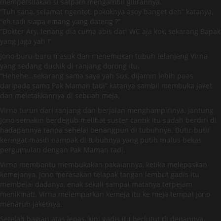
mempersilakan si satpam mengambil gilirannya.
“Tuh sana, selamat ngentot, pokoknya asoy banget deh” katanya,
“eh tadi siapa emang yang dateng ?”
“Dokter Ary, tenang dia cuma abis dari WC aja kok, sekarang Bapak
yang jaga yah !”
Jono buru-buru masuk dan menemukan tubuh telanjang Virna
yang sedang duduk di ranjang dorong itu.
“Hehehe…sekarang sama saya yah Sus, dijamin lebih puas
daripada sama Pak Maman tadi” katanya sambil membuka jaket
dan meletakkannya di sebuah meja.
Virna turun dari ranjang dan berjalan menghampirinya. Jantung
Jono semakin berdegub melihat suster cantik itu sudah berdiri di
hadapannya tanpa sehelai benangpun di tubuhnya. Butir-butir
keringat masih nampak di tubuhnya yang putih mulus bekas
pergumulan dengan Pak Maman tadi.
Virna membantu membukakan pakaiannya, ketika melepaskan
kemejanya, Jono merasakan telapak tangan lembut gadis itu
membelai dadanya, enak sekali sampai matanya terpejam
menikmati. Virna melemparkan kemeja itu ke meja tempat Jono
menaruh jaketnya.
Setelah bagian atas lepas, kini gadis itu berlutut di depannya.