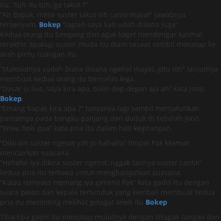
itu, “tuh itu tuh, ga takut ?”
“Ah Bapak, masa suster takut sih sama mayat” jawabnya
tersenyum,
Bokep
“lagian saya kan udah disana juga”
Kedua orang itu bengong dan agak kaget mendengar kalimat
terakhir, apalagi suster muda itu diam sesaat sambil menatap ke
arah pintu ruangan itu.
“Maksudnya sudah biasa disana ngeliat mayat, gitu loh” lanjutnya
membuat kedua orang itu bernafas lega.
“Dasar si Sus, saya kira apa, bikin deg-degan aja ah” kata Jono
Bokep
.
“Emang bapak kira apa ?” tanyanya lagi sambil menjatuhkan
pantatnya pada bangku panjang dan duduk di sebelah Jono.
“Wow, hoki gua” kata pria itu dalam hati kegirangan.
“Dikirain suster ngesot yah Jo hahaha” timpal Pak Maman
mencairkan suasana.
“Hehehe iya dikira suster ngesot, nggak taunya suster cantik”
kedua pria itu tertawa untuk menghangatkan suasana.
“Kalau ternyata memang iya gimana Pak” kata gadis itu dengan
suara pelan dan kepala tertunduk yang kembali membuat kedua
pria itu merinding melihat gelagat aneh itu
Bokep
.
Tiba-tiba gadis itu menutup mulutnya dengan telapak tangan dan