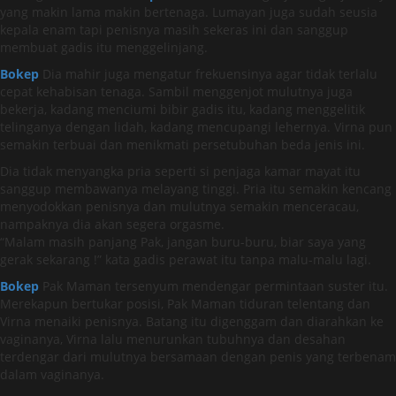
yang makin lama makin bertenaga. Lumayan juga sudah seusia
kepala enam tapi penisnya masih sekeras ini dan sanggup
membuat gadis itu menggelinjang.
Bokep
Dia mahir juga mengatur frekuensinya agar tidak terlalu
cepat kehabisan tenaga. Sambil menggenjot mulutnya juga
bekerja, kadang menciumi bibir gadis itu, kadang menggelitik
telinganya dengan lidah, kadang mencupangi lehernya. Virna pun
semakin terbuai dan menikmati persetubuhan beda jenis ini.
Dia tidak menyangka pria seperti si penjaga kamar mayat itu
sanggup membawanya melayang tinggi. Pria itu semakin kencang
menyodokkan penisnya dan mulutnya semakin menceracau,
nampaknya dia akan segera orgasme.
“Malam masih panjang Pak, jangan buru-buru, biar saya yang
gerak sekarang !” kata gadis perawat itu tanpa malu-malu lagi.
Bokep
Pak Maman tersenyum mendengar permintaan suster itu.
Merekapun bertukar posisi, Pak Maman tiduran telentang dan
Virna menaiki penisnya. Batang itu digenggam dan diarahkan ke
vaginanya, Virna lalu menurunkan tubuhnya dan desahan
terdengar dari mulutnya bersamaan dengan penis yang terbenam
dalam vaginanya.