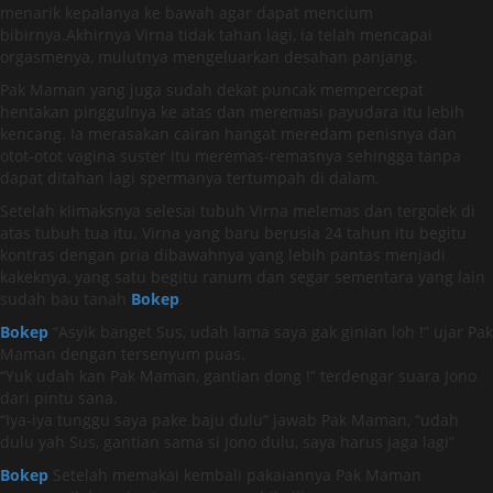
menarik kepalanya ke bawah agar dapat mencium
bibirnya.Akhirnya Virna tidak tahan lagi, ia telah mencapai
orgasmenya, mulutnya mengeluarkan desahan panjang.
Pak Maman yang juga sudah dekat puncak mempercepat
hentakan pinggulnya ke atas dan meremasi payudara itu lebih
kencang. Ia merasakan cairan hangat meredam penisnya dan
otot-otot vagina suster itu meremas-remasnya sehingga tanpa
dapat ditahan lagi spermanya tertumpah di dalam.
Setelah klimaksnya selesai tubuh Virna melemas dan tergolek di
atas tubuh tua itu. Virna yang baru berusia 24 tahun itu begitu
kontras dengan pria dibawahnya yang lebih pantas menjadi
kakeknya, yang satu begitu ranum dan segar sementara yang lain
sudah bau tanah
Bokep
.
Bokep
“Asyik banget Sus, udah lama saya gak ginian loh !” ujar Pak
Maman dengan tersenyum puas.
“Yuk udah kan Pak Maman, gantian dong !” terdengar suara Jono
dari pintu sana.
“Iya-iya tunggu saya pake baju dulu” jawab Pak Maman, “udah
dulu yah Sus, gantian sama si Jono dulu, saya harus jaga lagi”
Bokep
Setelah memakai kembali pakaiannya Pak Maman