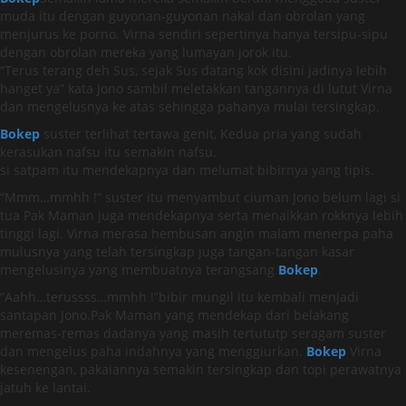
muda itu dengan guyonan-guyonan nakal dan obrolan yang
menjurus ke porno. Virna sendiri sepertinya hanya tersipu-sipu
dengan obrolan mereka yang lumayan jorok itu.
“Terus terang deh Sus, sejak Sus datang kok disini jadinya lebih
hanget ya” kata Jono sambil meletakkan tangannya di lutut Virna
dan mengelusnya ke atas sehingga pahanya mulai tersingkap.
Bokep
suster terlihat tertawa genit, Kedua pria yang sudah
kerasukan nafsu itu semakin nafsu.
si satpam itu mendekapnya dan melumat bibirnya yang tipis.
“Mmm…mmhh !” suster itu menyambut ciuman Jono belum lagi si
tua Pak Maman juga mendekapnya serta menaikkan rokknya lebih
tinggi lagi. Virna merasa hembusan angin malam menerpa paha
mulusnya yang telah tersingkap juga tangan-tangan kasar
mengelusinya yang membuatnya terangsang
Bokep
.
“Aahh…terussss…mmhh !”bibir mungil itu kembali menjadi
santapan Jono.Pak Maman yang mendekap dari belakang
meremas-remas dadanya yang masih tertututp seragam suster
dan mengelus paha indahnya yang menggiurkan.
Bokep
Virna
kesenengan, pakaiannya semakin tersingkap dan topi perawatnya
jatuh ke lantai.