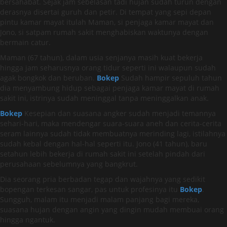
bersahabat. Sejak jam sebelasan tadi hujan sudah turun dengan
derasnya disertai guruh dan petir. Di tempat yang sepi depan
pintu kamar mayat itulah Maman, si penjaga kamar mayat dan
Jono, si satpam rumah sakit menghabiskan waktunya dengan
bermain catur.
Maman (67 tahun), dalam usia senjanya masih kuat bekerja
hingga jam seharusnya orang tidur seperti ini walaupun sudah
agak bongkok dan beruban.
Bokep
Sudah hampir sepuluh tahun
dia menyambung hidup sebagai penjaga kamar mayat di rumah
sakit ini, istrinya sudah meninggal tanpa meninggalkan anak.
Bokep
Kesepian dan suasana angker sudah menjadi temannya
sehari-hari, maka mendengar suara-suara aneh dan cerita-cerita
seram lainnya sudah tidak membuatnya merinding lagi, istilahnya
sudah kebal dengan hal-hal seperti itu. Jono (41 tahun), baru
setahun lebih bekerja di rumah sakit ini setelah pindah dari
perusahaan sebelumnya yang bangkrut.
Dia seorang pria berbadan tegap dan wajahnya yang sedikit
bopengan terkesan sangar, pas untuk profesinya itu
Bokep
.
Sungguh, malam itu menjadi malam panjang bagi mereka,
suasana hujan dengan angin yang dingin mudah membuai orang
hingga ngantuk.