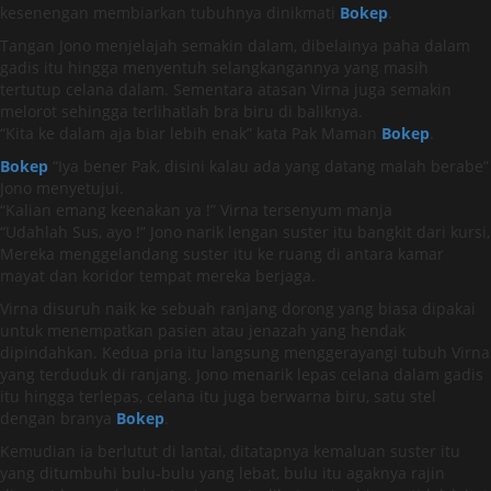
kesenengan membiarkan tubuhnya dinikmati
Bokep
.
Tangan Jono menjelajah semakin dalam, dibelainya paha dalam
gadis itu hingga menyentuh selangkangannya yang masih
tertutup celana dalam. Sementara atasan Virna juga semakin
melorot sehingga terlihatlah bra biru di baliknya.
“Kita ke dalam aja biar lebih enak” kata Pak Maman
Bokep
.
Bokep
“Iya bener Pak, disini kalau ada yang datang malah berabe”
Jono menyetujui.
“Kalian emang keenakan ya !” Virna tersenyum manja
“Udahlah Sus, ayo !” Jono narik lengan suster itu bangkit dari kursi,
Mereka menggelandang suster itu ke ruang di antara kamar
mayat dan koridor tempat mereka berjaga.
Virna disuruh naik ke sebuah ranjang dorong yang biasa dipakai
untuk menempatkan pasien atau jenazah yang hendak
dipindahkan. Kedua pria itu langsung menggerayangi tubuh Virna
yang terduduk di ranjang. Jono menarik lepas celana dalam gadis
itu hingga terlepas, celana itu juga berwarna biru, satu stel
dengan branya
Bokep
.
Kemudian ia berlutut di lantai, ditatapnya kemaluan suster itu
yang ditumbuhi bulu-bulu yang lebat, bulu itu agaknya rajin