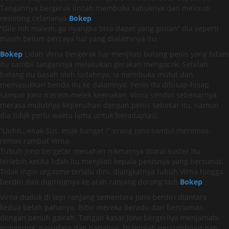
Tangannya bergerak lincah membuka sabuknya dan meloroti
resleting celananya
Bokep
.
“Gile nih malem, ga nyangka bisa dapet yang ginian” dia seperti
masih belum percaya hal yang dialaminya itu.
Bokep
Lidah Virna bergerak liar menjilati batang penis yang hitam
itu sambil tangannya melakukan gerakan mengocok. Setelah
batang itu basah oleh ludahnya, ia membuka mulut dan
memasukkan benda itu ke dalamnya. Penis itu dihisap-hisap
sampai Jono merem-melek keenakan. Virna sendiri sebenarnya
merasa mulutnya kepenuhan dengan penis sebesar itu, namun
dia tidak perlu waktu lama untuk beradaptasi.
“Uuhh…enak Sus, enak banget !” erang Jono sambil meremas-
remas rambut Virna.
Tubuh Jono bergetar menahan nikmatnya dioral suster itu
terlebih ketika lidah itu menjilati kepala penisnya yang bersunat.
Tidak ingin orgasme terlalu dini, diangkatnya tubuh Virna hingga
berdiri dan digiringnya ke arah ranjang dorong tadi
Bokep
.
Virna duduk di tepi ranjang sementara Jono berdiri diantara
kedua belah pahanya. Bibir mereka beradu dan berciuman
dengan penuh gairah. Tangan kasar Jono bergerilya menjamahi
punggung, payudara dan pahanya. Di tengah percumbuan nan