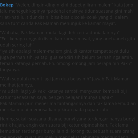
Bokep
“Weleh, dingin-dingin gini dapet giliran malem” kata Jono
lalu meneguk kopinya “padahal enaknya tidur suasana gini mah”
“Hati-hati lu, tidur disini bisa-bisa dicolek-colek yang di dalem
sana tuh” canda Pak Maman menunjuk ke kamar mayat.
“Wahaha, Pak Maman mulai lagi deh cerita dunia lainnya”
“Ee…kenapa enggak disini kan kamar mayat, yang aneh-aneh gitu
udah sering lah”
“Iya sih apalagi malem-malem gini, di kantor tempat saya dulu
juga pernah sih, ya tapi gua sendiri sih belum pernah ngalamin,
teman katanya pernah, Eh, omong-omong jam berapa nih Pak ?”
tanyanya.
“Wah sepuluh menit lagi jam dua belas nih” jawab Pak Maman
melihat jamnya.
“Ya udah, lagi yuk Pak” katanya sambil menyusun kembali biji
catur “penasaran saya, pengen belajar ilmunya Bapak”
Pak Maman pun menerima tantangannya dan tak lama kemudian
mereka mulai memusatkan pikiran pada papan catur.
Hening sekali suasana disana, bunyi yang terdengar hanya bunyi
rintik hujan, angin dan suara biji catur dipindahkan. Tak lama
kemudian terdengar bunyi lain di lorong itu, sebuah suara orang
melangkah, suara itu makin mendekat sehingga mengundang