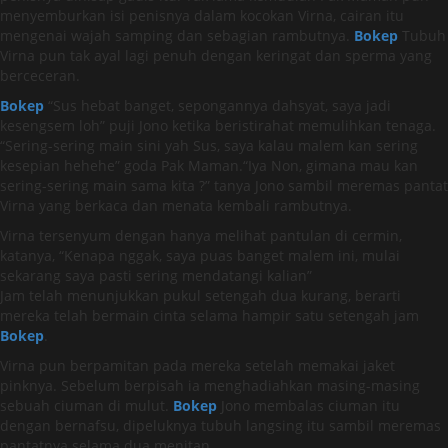
menyemburkan isi penisnya dalam kocokan Virna, cairan itu
mengenai wajah samping dan sebagian rambutnya.
Bokep
Tubuh
Virna pun tak ayal lagi penuh dengan keringat dan sperma yang
berceceran.
Bokep
“Sus hebat banget, sepongannya dahsyat, saya jadi
kesengsem loh” puji Jono ketika beristirahat memulihkan tenaga.
“Sering-sering main sini yah Sus, saya kalau malem kan sering
kesepian hehehe” goda Pak Maman.“Iya Non, gimana mau kan
sering-sering main sama kita ?” tanya Jono sambil meremas pantat
Virna yang berkaca dan menata kembali rambutnya.
Virna tersenyum dengan hanya melihat pantulan di cermin,
katanya, “Kenapa nggak, saya puas banget malem ini, mulai
sekarang saya pasti sering mendatangi kalian”
Jam telah menunjukkan pukul setengah dua kurang, berarti
mereka telah bermain cinta selama hampir satu setengah jam
Bokep
.
Virna pun berpamitan pada mereka setelah memakai jaket
pinknya. Sebelum berpisah ia menghadiahkan masing-masing
sebuah ciuman di mulut.
Bokep
Jono membalas ciuman itu
dengan bernafsu, dipeluknya tubuh langsing itu sambil meremas
pantatnya selama dua menitan.