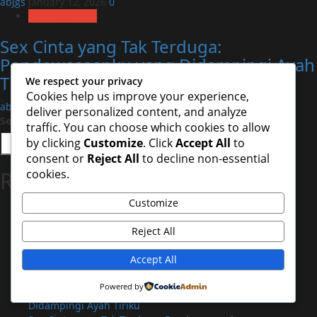
abjgs
January 12, 2026
0
Uncategorized
Sex Cinta yang Tak Terduga:
Pendewasaanku yang Didampingi Ayah
Tiriku
We respect your privacy
Cookies help us improve your experience,
abjgs
January 12, 2026
0
deliver personalized content, and analyze
Search
traffic. You can choose which cookies to allow
by clicking
Customize
. Click
Accept All
to
Search
consent or
Reject All
to decline non-essential
Recent Posts
cookies.
Customize
Sex Cinta yang Tak Terduga: Pendewasaanku yang
Didampingi Ayah Tiriku
Reject All
Sex Cinta yang Tak Terduga: Pendewasaanku yang
Didampingi Ayah Tiriku
Accept All
Sex Cinta yang Tak Terduga: Pendewasaanku yang
Didampingi Ayah Tiriku
Powered by
Sex Cinta yang Tak Terduga: Pendewasaanku yang
Didampingi Ayah Tiriku