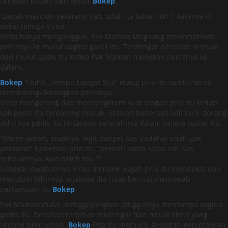
semakin basah oleh lendir
Bokep
.
“Bapak masukin sekarang yah, udah ga tahan nih !” katanya di
dekat telinga Virna.
Virna hanya mengangguk. Pak Maman langsung menempelkan
penisnya ke mulut vagina gadis itu. Terdengar desahan sensual
dari mulut gadis itu ketika Pak Maman menekan penisnya ke
dalam.
Bokep
“Uuhh…sempit banget Sus” erang pria itu sambil terus
mendorong-dorongkan penisnya.
Virna mengerang dan mencengkram kuat lengan pria itu setiap
kali penis itu terdorong masuk. Setelah beberapa kali tarik dorong
akhirnya penis itu tertancap seluruhnya dalam vagina suster itu.
“Weleh-weleh, enaknya, legit banget Sus padahal udah gak
perawan” komentar pria itu, “pernah sama siapa nih Sus
sebelumnya, kalo boleh tau ?”
Sebagai jawabannya Virna menarik wajah pria itu mendekat dan
mencium bibirnya, agaknya dia tidak berniat menjawab
pertanyaan itu
Bokep
.
Pak Maman mulai menggoyangkan pinggulnya memompa vagina
gadis itu. Desahan tertahan terdengar dari mulut Virna yang
sedang berciuman.
Bokep
Pria itu memulai genjotan-genjotannya