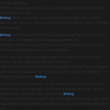
tertawa cekikikan.
“Hihihi…bapak-bapak ini lucu ah, sering jaga malam kok digituin
aja takut” tawanya.
Bokep
“Wah-wah suster ini kayanya kebanyakan nonton film
horror yah, daritadi udah dua kali bikin kita nahan napas aja” kata
Pak Maman.
Bokep
“Iya nih, suster baru kok nakal ya, awas Bapak laporin loh”
kata Jono menyenggol tubuh samping gadis itu.
Sebentar kemudian suster itu baru menghentikan tawanya, dia
masih memegang perutnya yang kegelian.
“Hihi…iya-iya maaf deh bapak-bapak, emang saya suka cerita
horror sih jadi kebawa-bawa deh” katanya.
“Sus kalau di tempat gini mending jangan omong macem-macem
deh, soalnya yang gitu tuh emang ada loh” sahut Pak Maman
dengan wajah serius
Bokep
.
“Iya Pak, sori deh” katanya “eh iya nama saya Virna, suster baru
disini, maaf baru ngenalin diri…emmm Bapak Jono yah” sambil
melihat plat nama di dada satpam itu
Bokep
.
“Kalau saya Suherman, tapi biasa dipanggil Maman aja, saya yang
jaga kamar mayat disini” pria setengah baya itu memperkenalkan
diri.