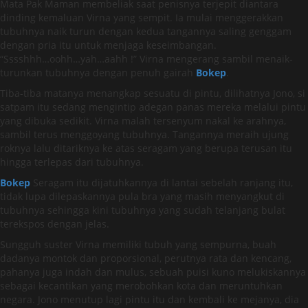
Mata Pak Maman membeliak saat penisnya terjepit diantara
dinding kemaluan Virna yang sempit. Ia mulai menggerakkan
tubuhnya naik turun dengan kedua tangannya saling genggam
dengan pria itu untuk menjaga keseimbangan.
“Sssshhh…oohh…yah…aahh !” Virna mengerang sambil menaik-
turunkan tubuhnya dengan penuh gairah
Bokep
.
Tiba-tiba matanya menangkap sesuatu di pintu, dilihatnya Jono, si
satpam itu sedang mengintip adegan panas mereka melalui pintu
yang dibuka sedikit. Virna malah tersenyum nakal ke arahnya,
sambil terus menggoyang tubuhnya. Tangannya meraih ujung
roknya lalu ditariknya ke atas seragam yang berupa terusan itu
hingga terlepas dari tubuhnya.
Bokep
Seragam itu dijatuhkannya di lantai sebelah ranjang itu,
tidak lupa dilepaskannya pula bra yang masih menyangkut di
tubuhnya sehingga kini tubuhnya yang sudah telanjang bulat
terekspos dengan jelas.
Sungguh suster Virna memiliki tubuh yang sempurna, buah
dadanya montok dan proporsional, perutnya rata dan kencang,
pahanya juga indah dan mulus, sebuah puisi kuno melukiskannya
sebagai kecantikan yang merobohkan kota dan meruntuhkan
negara. Jono menutup lagi pintu itu dan kembali ke mejanya, dia