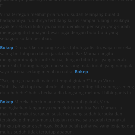
!”
Virna tertegun melihat pria tua itu sudah telanjang bulat di
hadapannya, tubuhnya terbilang kurus sampai tulang rusuknya
agak tercetak di kulitnya, namun demikian penisnya yang sudah
menegang itu lumayan besar juga dengan bulu-bulu yang
sebagian sudah beruban.
Bokep
Dia naik ke ranjang ke atas tubuh gadis itu, wajah mereka
saling bertatapan dalam jarak dekat. Pak Maman begitu
mengagumi wajah cantik Virna, dengan bibir tipis yang merah
merekah, hidung bangir, dan sepasang mata indah yang nampak
sayu karena sedang menahan nafsu
Bokep
.
“Pak, apa ga pamali main di tempat ginian ?” tanya Virna.
“Ahh…iya sih tapi masabodo lah, yang penting kita seneng-seneng
dulu hehehe” habis berkata dia langsung melumat bibir gadis itu.
Bokep
Mereka berciuman dengan penuh gairah, Virna
melingkarkan tangannya memeluk tubuh tua Pak Maman. Ia
masih memakai seragam susternya yang sudah terbuka dan
tersingkap dimana-mana, bagian roknya saja sudah terangkat
hingga pinggang sehingga kedua belah pahanya yang jenjang dan
mulus sudah tidak tertutup apapun.